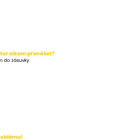
ktor nikam přenášet?
m do zásuvky.
problému!