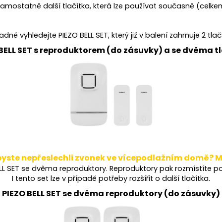
amostatně další tlačítka, která lze používat současně (celkem
adně vyhledejte PIEZO BELL SET, který již v balení zahrnuje 2 tlač
 BELL SET s reproduktorem (do zásuvky) a se dvěma tl
abyste nepřeslechli zvonek ve vícepodlažním domě? 
ELL SET se dvěma reproduktory. Reproduktory pak rozmístíte p
I tento set lze v případě potřeby rozšířit o další tlačítka.
> PIEZO BELL SET se dvěma reproduktory (do zásuvky) 