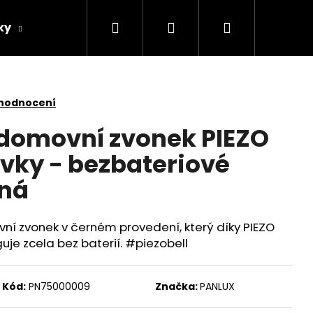
Hledat
Přihlášení
Nákupní
ky
Žárovky
Další
AKCE
košík
 hodnocení
domovní zvonek PIEZO
uvky - bezbateriové
rná
í zvonek v černém provedení, který díky PIEZO
guje zcela bez baterií. #piezobell
Kód:
PN75000009
Značka:
PANLUX
NÍ DOBÍJECÍ