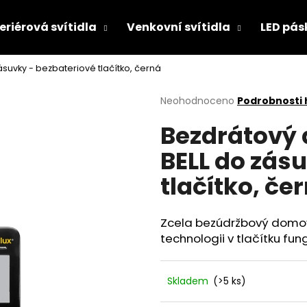
eriérová svítidla
Venkovní svítidla
LED pás
suvky - bezbateriové tlačítko, černá
Co potřebujete najít?
Průměrné
Neohodnoceno
Podrobnosti
hodnocení
Bezdrátový 
produktu
HLEDAT
je
BELL do zás
0,0
z
tlačítko, če
5
Doporučujeme
hvězdiček.
Zcela bezúdržbový domovn
technologii v tlačítku fun
Skladem
(>5 ks)
CONTROLLER CLICK SWITCH 230V
PANLUX VENKOV