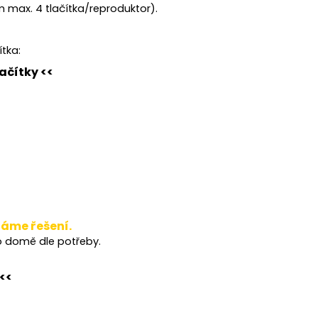
 max. 4 tlačítka/reproduktor).
ítka:
ačítky <<
Máme řešení.
o domě dle potřeby.
<<