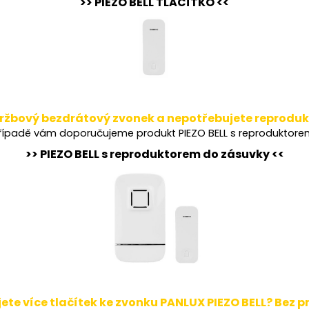
>> PIEZO BELL TLAČÍTKO <<
ržbový bezdrátový zvonek a nepotřebujete reprodu
ípadě vám doporučujeme produkt PIEZO BELL s reproduktore
>> PIEZO BELL s reproduktorem do zásuvky <<
ete více tlačítek ke zvonku PANLUX PIEZO BELL? Bez 