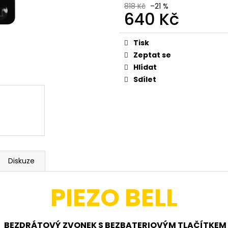
STMÍVATELNÁ LA
565 Kč
818 Kč
–21 %
IP54, ČERNÁ
640 Kč
Původně:
721 Kč
520 Kč
Původně:
662 K
Měrná
cena:
Tisk
Zeptat se
Hlídat
Sdílet
Diskuze
PIEZO BELL
BEZDRÁTOVÝ ZVONEK S BEZBATERIOVÝM TLAČÍTKEM