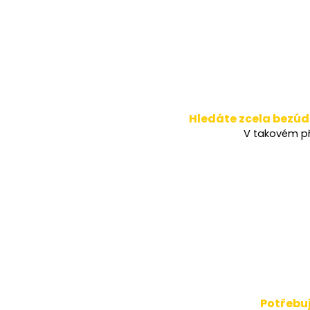
Hledáte zcela bezúd
V takovém př
Potřebuj