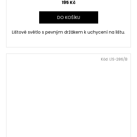
195 Kč
DO KOŠÍKU
Lištové světlo s pevným držákem k uchycení na lištu.
Kód:
L1S-286/B