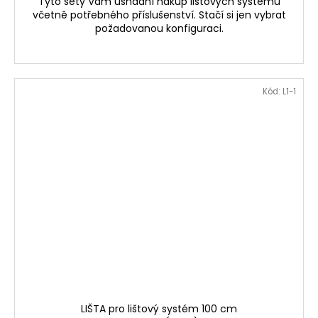
Tyto sety Vám usnadní nákup lištových systémů
včetně potřebného příslušenství. Stačí si jen vybrat
požadovanou konfiguraci.
Kód:
L1-1
LIŠTA pro lištový systém 100 cm