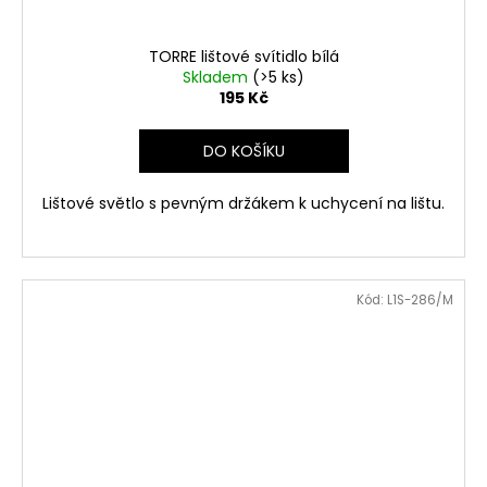
TORRE lištové svítidlo bílá
Skladem
(>5 ks)
195 Kč
DO KOŠÍKU
Lištové světlo s pevným držákem k uchycení na lištu.
Kód:
L1S-286/M