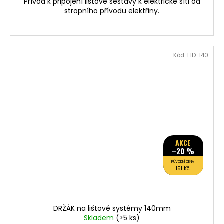
Přívod k připojení lištové sestavy k elektrické síti od
stropního přívodu elektřiny.
Kód:
L1D-140
AKCE
–20 %
PŮVODNÍ CENA
151 Kč
DRŽÁK na lištové systémy 140mm
Skladem
(>5 ks)