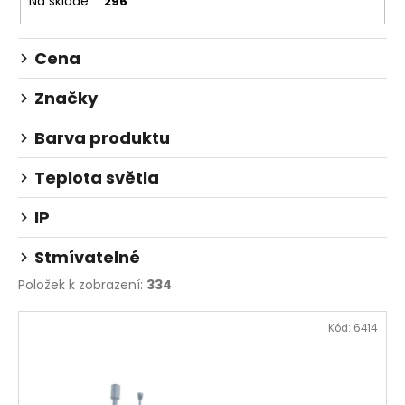
Na skladě
296
o
d
Cena
u
k
Značky
t
ů
Barva produktu
Teplota světla
IP
Stmívatelné
Položek k zobrazení:
334
V
Kód:
6414
ý
p
i