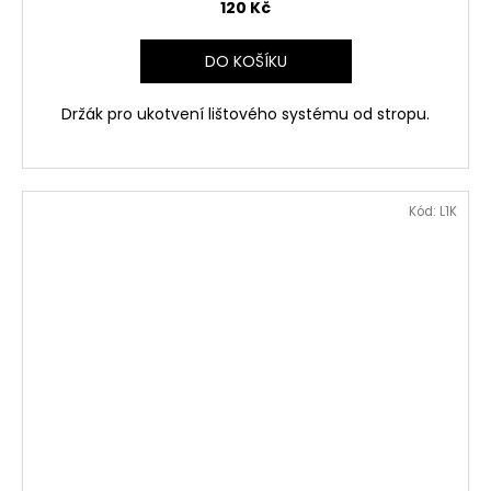
120 Kč
DO KOŠÍKU
Držák pro ukotvení lištového systému od stropu.
Kód:
L1K