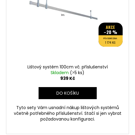
s
p
r
o
AKCE
–20 %
d
PŮVODNÍ CENA
u
1 174 Kč
k
t
ů
Lištový systém 100cm vč. příslušenství
Skladem
(>5 ks)
939 Kč
DO KOŠÍKU
Tyto sety Vám usnadní nákup lištových systémů
včetně potřebného příslušenství. Stačí si jen vybrat
požadovanou konfiguraci.