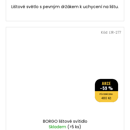
Lištové světlo s pevným držákem k uchycení na lištu.
Kód:
L1R-277
AKCE
–59 %
PŮVODNÍ CENA
480 Kč
BORGO lištové svítidlo
Skladem
(>5 ks)