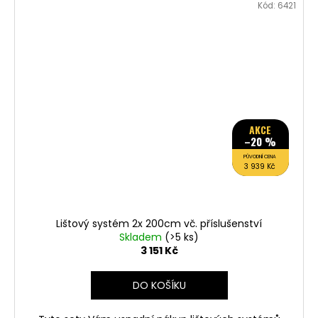
Kód:
6421
AKCE
–20 %
PŮVODNÍ CENA
3 939 Kč
Lištový systém 2x 200cm vč. příslušenství
Skladem
(>5 ks)
3 151 Kč
DO KOŠÍKU