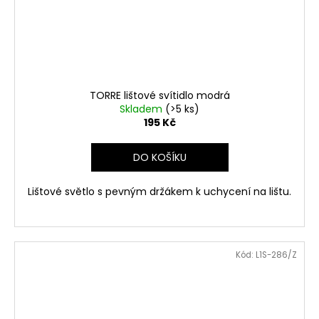
TORRE lištové svítidlo modrá
Skladem
(>5 ks)
195 Kč
DO KOŠÍKU
Lištové světlo s pevným držákem k uchycení na lištu.
Kód:
L1S-286/Z