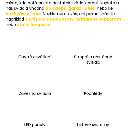
místa, kde potřebujete dostatek světla k práci. Najdete u
a
nás svítidla vhodná
do sklepů
,
garáží, dílen
nebo
ke
j
kuchyňské lince
. Nezklameme vás, ani pokud sháníte
například
osvětlení do koupelny
,
svítidla se senzorem
í
nebo
stolní lampičky
.
t
?
Chytré osvětlení
Stropní a nástěnná
svítidla
HLEDAT
D
Závěsná svítidla
Podhledy
o
p
o
r
u
LED panely
Lištové systémy