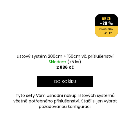
AKCE
–20 %
PŮVODNÍ CENA
3 545 Kč
Lištový systém 200cm + 150cm vč. příslušenství
Skladem
(>5 ks)
2 836 Kč
DO KOŠÍKU
Tyto sety Vám usnadní nákup lištových systémů
včetně potřebného příslušenství. Stačí si jen vybrat
požadovanou konfiguraci.