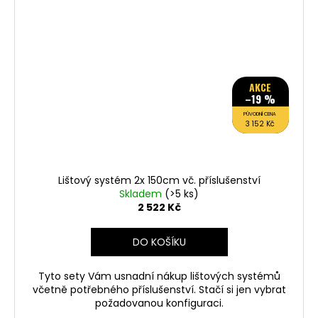
AKCE
–19 %
PŮVODNÍ CENA
3 152 Kč
Lištový systém 2x 150cm vč. příslušenství
Skladem
(>5 ks)
2 522 Kč
DO KOŠÍKU
Tyto sety Vám usnadní nákup lištových systémů
včetně potřebného příslušenství. Stačí si jen vybrat
požadovanou konfiguraci.