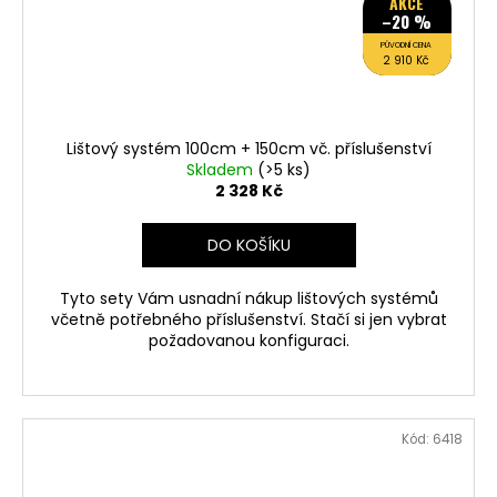
AKCE
–20 %
PŮVODNÍ CENA
2 910 Kč
Lištový systém 100cm + 150cm vč. příslušenství
Skladem
(>5 ks)
2 328 Kč
DO KOŠÍKU
Tyto sety Vám usnadní nákup lištových systémů
včetně potřebného příslušenství. Stačí si jen vybrat
požadovanou konfiguraci.
Kód:
6418