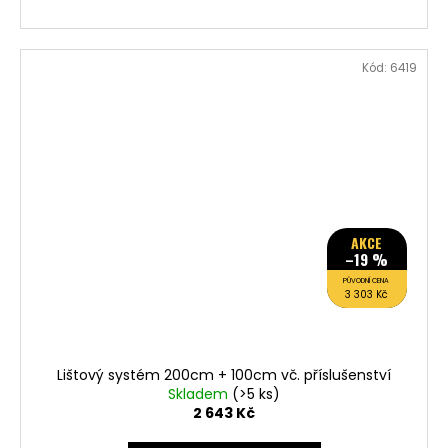
Kód:
6419
AKCE
–19 %
PŮVODNÍ CENA
3 303 Kč
Lištový systém 200cm + 100cm vč. příslušenství
Skladem
(>5 ks)
2 643 Kč