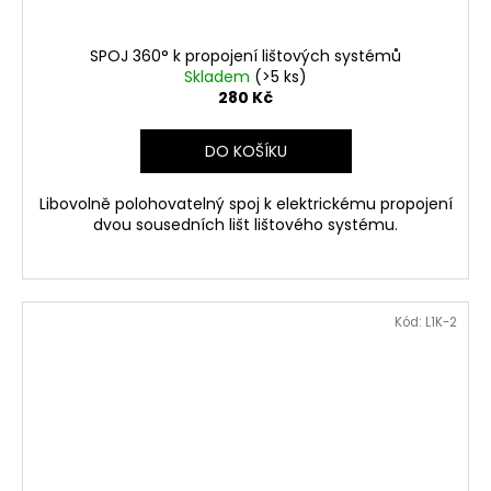
SPOJ 360° k propojení lištových systémů
Skladem
(>5 ks)
280 Kč
DO KOŠÍKU
Libovolně polohovatelný spoj k elektrickému propojení
dvou sousedních lišt lištového systému.
Kód:
L1K-2