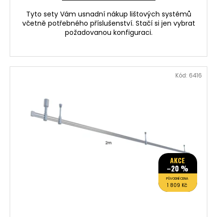
Tyto sety Vám usnadní nákup lištových systémů
včetně potřebného příslušenství. Stačí si jen vybrat
požadovanou konfiguraci.
Kód:
6416
AKCE
–20 %
PŮVODNÍ CENA
1 809 Kč