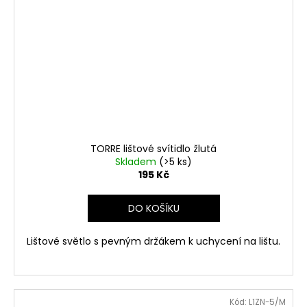
TORRE lištové svítidlo žlutá
Skladem
(>5 ks)
195 Kč
DO KOŠÍKU
Lištové světlo s pevným držákem k uchycení na lištu.
Kód:
L1ZN-5/M