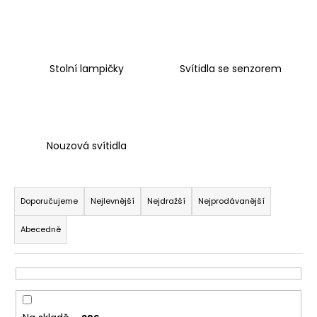
č
u
j
e
m
Stolní lampičky
Svítidla se senzorem
e
CLICK
VYPÍNAČ,
BÍLÁ
Nouzová svítidla
525
Kč
Ř
Původně:
a
673
Doporučujeme
Nejlevnější
Nejdražší
Nejprodávanější
Kč
z
Abecedně
e
n
í
p
r