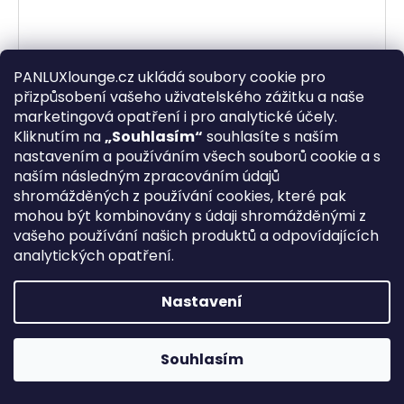
PANLUXlounge.cz ukládá soubory cookie pro
přizpůsobení vašeho uživatelského zážitku a naše
marketingová opatření i pro analytické účely.
Kliknutím na
„Souhlasím“
souhlasíte s naším
nastavením a používáním všech souborů cookie a s
naším následným zpracováním údajů
shromážděných z používání cookies, které pak
mohou být kombinovány s údaji shromážděnými z
vašeho používání našich produktů a odpovídajících
analytických opatření.
TUBO nastavitelné lištové svítidlo, modrá
Skladem
(>5 ks)
Nastavení
710 Kč
DO KOŠÍKU
Souhlasím
Lištové polohovatelné světlo k uchycení na lištu.