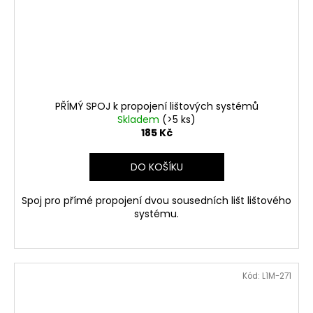
PŘÍMÝ SPOJ k propojení lištových systémů
Skladem
(>5 ks)
185 Kč
DO KOŠÍKU
Spoj pro přímé propojení dvou sousedních lišt lištového
systému.
Kód:
L1M-271