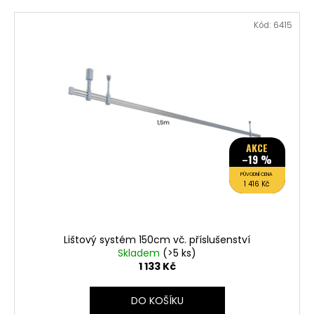
Kód:
6415
AKCE
–19 %
PŮVODNÍ CENA
1 416 Kč
Lištový systém 150cm vč. příslušenství
Skladem
(>5 ks)
1 133 Kč
DO KOŠÍKU