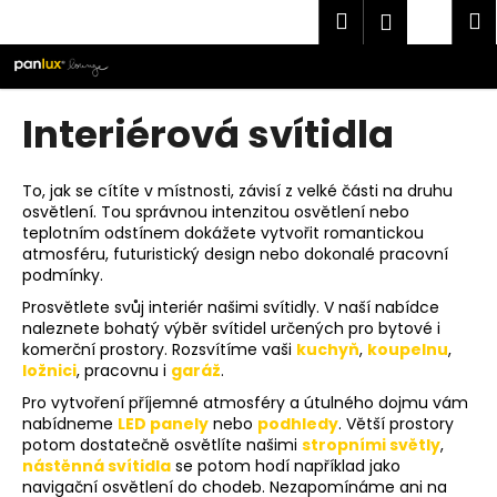
K
Přejít
Hledat
Náku
M
Přihlášen
na
o
obsah
Zpět
Zpět
košík
š
í
C
Interiérová svítidla
k
o
p
To, jak se cítíte v místnosti, závisí z velké části na druhu
o
osvětlení. Tou správnou intenzitou osvětlení nebo
t
teplotním odstínem dokážete vytvořit romantickou
atmosféru, futuristický design nebo dokonalé pracovní
ř
podmínky.
e
Prosvětlete svůj interiér našimi svítidly. V naší nabídce
b
naleznete bohatý výběr svítidel určených pro bytové i
u
komerční prostory. Rozsvítíme vaši
kuchyň
,
koupelnu
,
ložnici
, pracovnu i
garáž
.
j
Pro vytvoření příjemné atmosféry a útulného dojmu vám
e
nabídneme
LED panely
nebo
podhledy
. Větší prostory
t
potom dostatečně osvětlíte našimi
stropními světly
,
e
nástěnná svítidla
se potom hodí například jako
navigační osvětlení do chodeb. Nezapomínáme ani na
n