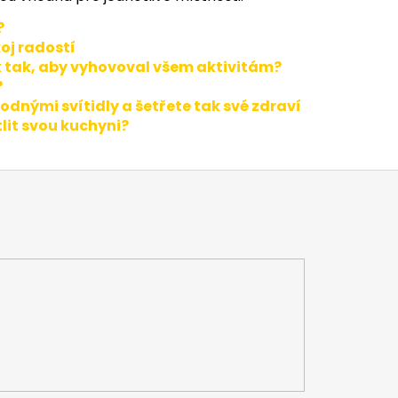
?
oj radostí
k tak, aby vyhovoval všem aktivitám?
?
dnými svítidly a šetřete tak své zdraví
lit svou kuchyni?