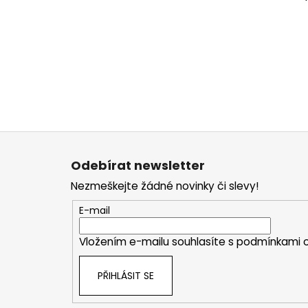
Z
á
Odebírat newsletter
p
Nezmeškejte žádné novinky či slevy!
a
t
E-mail
í
Vložením e-mailu souhlasíte s
podmínkami o
PŘIHLÁSIT SE