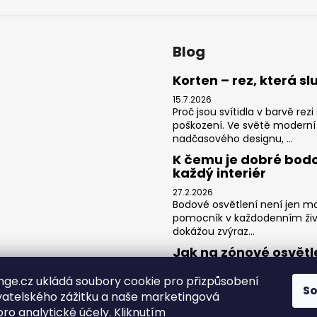
Blog
Korten – rez, která sl
15.7.2026
Proč jsou svítidla v barvě re
poškození. Ve světě moderní
nadčasového designu, ...
K čemu je dobré bodo
každý interiér
27.2.2026
Bodové osvětlení není jen mo
pomocník v každodenním živ
dokážou zvýraz...
Jak na zónové osvětl
3.2.2026
ge.cz ukládá soubory cookie pro přizpůsobení
Obývací pokoj je srdcem domo
S
vatelského zážitku a naše marketingová
hraní her s dětmi, posezení s 
aktivit ...
pro analytické účely. Kliknutím