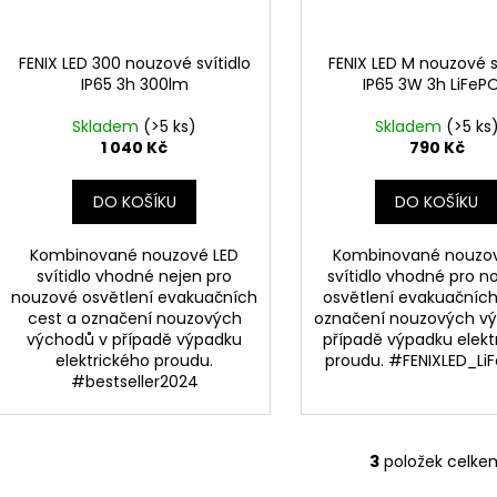
REFLEKTOR SE SENZOREM A EASY
15W TEPLÁ BÍLÁ
r
SVORKOVNICÍ TUYA WIFI, BÍLÁ
u
100 Kč
o
k
960 Kč
d
FENIX LED 300 nouzové svítidlo
FENIX LED M nouzové s
t
IP65 3h 300lm
IP65 3W 3h LiFeP
u
ů
k
Skladem
(>5 ks)
Skladem
(>5 ks
t
1 040 Kč
790 Kč
ů
DO KOŠÍKU
DO KOŠÍKU
Kombinované nouzové LED
Kombinované nouzov
svítidlo vhodné nejen pro
svítidlo vhodné pro 
nouzové osvětlení evakuačních
osvětlení evakuačních
cest a označení nouzových
označení nouzových v
východů v případě výpadku
případě výpadku elekt
elektrického proudu.
proudu. #FENIXLED_LiF
#bestseller2024
3
položek celke
O
v