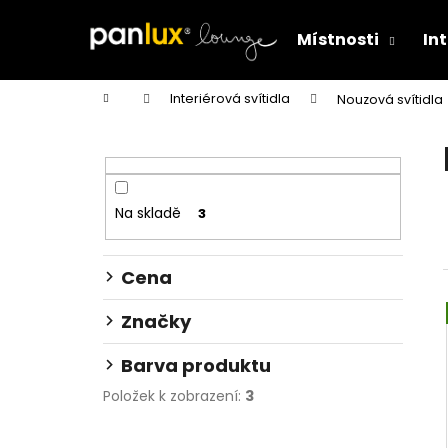
K
Přejít
na
o
Místnosti
Int
obsah
Zpět
Zpět
š
do
do
í
Domů
Interiérová svítidla
Nouzová svítidla
k
obchodu
obchodu
P
o
s
t
Na skladě
3
r
a
Cena
n
n
Značky
í
p
Barva produktu
a
Položek k zobrazení:
3
n
VESTAVNÉ/PŘISAZENÉ LED SVÍTIDLO 12W
e