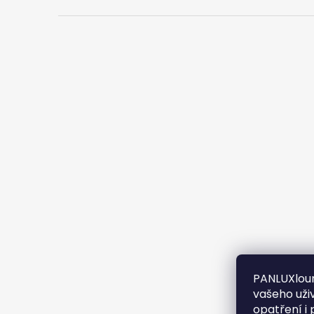
PANLUXloun
vašeho uži
opatření i 