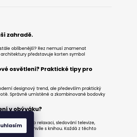
uší zahradě.
zi stále oblíbenější? Rez nemusí znamenat
 architektury představuje korten symbol
vé osvětlení? Praktické tipy pro
derní designový trend, ale především praktický
otě. Správně umístěné a zkombinované bodovky
ení v obýváku?
va – místo pro relaxaci, sledování televize,
ouhlasím
přáteli i klidné chvíle s knihou. Každá z těchto