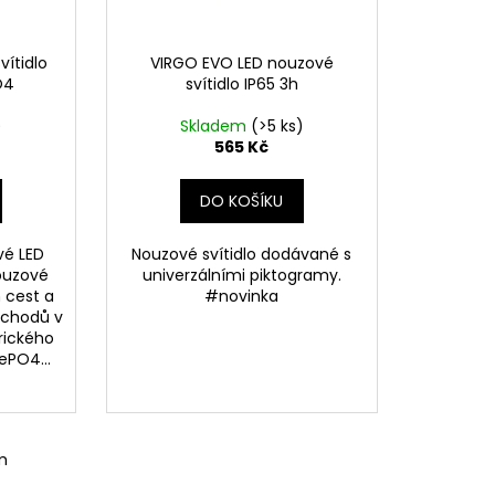
vítidlo
VIRGO EVO LED nouzové
O4
svítidlo IP65 3h
)
Skladem
(>5 ks)
565 Kč
DO KOŠÍKU
é LED
Nouzové svítidlo dodávané s
nouzové
univerzálními piktogramy.
 cest a
#novinka
ýchodů v
rického
ePO4...
m