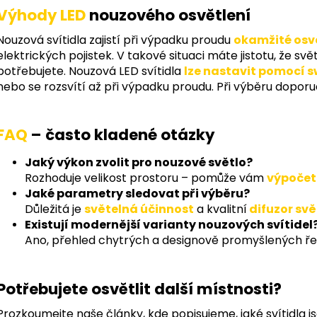
Výhody LED
nouzového osvětlení
l
á
Nouzová svítidla zajistí při výpadku proudu
okamžité osv
d
elektrických pojistek. V takové situaci máte jistotu, že sv
a
potřebujete. Nouzová LED svítidla
lze nastavit pomocí s
c
nebo se rozsvítí až při výpadku proudu. Při výběru dopo
í
p
r
FAQ
– často kladené otázky
v
k
Jaký výkon zvolit pro nouzové světlo?
y
Rozhoduje velikost prostoru – pomůže vám
výpočet
v
Jaké parametry sledovat při výběru?
ý
Důležitá je
světelná účinnost
a kvalitní
difuzor svě
p
Existují modernější varianty nouzových svítidel
i
Ano, přehled chytrých a designově promyšlených ře
s
u
Potřebujete osvětlit další místnosti?
Prozkoumejte naše články, kde popisujeme, jaké svítidla j