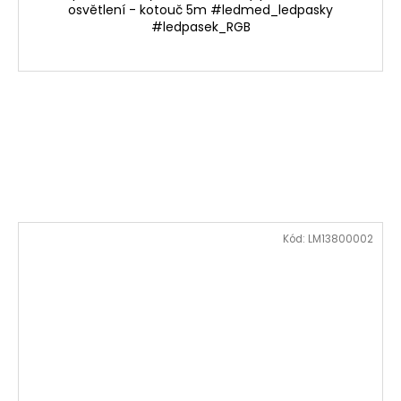
osvětlení - kotouč 5m #ledmed_ledpasky
#ledpasek_RGB
Kód:
LM13800002