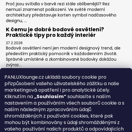
Proč jsou svítidla v barvě rezi stále oblíbenější? Rez
nemusí znamenat poškození. Ve světě moderní
architektury představuje korten symbol nadčasového
designu, ...
K čemu je dobré bodové osvětlení?
Praktické tipy pro každý interiér
27.2.2026
Bodové osvětlení není jen moderní designový trend, ale
především praktický pomocník v každodenním životě.
Správně umístěné a zkombinované bodovky dokážou
zvýraz...
Jak na zónové osvětlení v obýváku?
PANLUXlounge.cz ukládá soubory cookie pro
3.2.2026
přizpůsobení vašeho uživatelského zážitku a naše
Obývací pokoj je srdcem domova – místo pro relaxaci,
marketingová opatření i pro analytické účely.
sledování televize, hraní her s dětmi, posezení s přáteli i
Kliknutím na
„Souhlasím“
souhlasíte s naším
klidné chvíle s knihou. Každá z těchto aktivit ...
nastavením a používáním všech souborů cookie a s
naším následným zpracováním údajů
shromážděných z používání cookies, které pak
O nás
Kontakty
Obchodní podmínky
Vrácení zboží
mohou být kombinovány s údaji shromážděnými z
Blog
vašeho používání našich produktů a odpovídajících