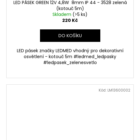
LED PÁSEK GREEN 12V 4,8W 8mm IP 44 - 3528 zelená
(kotouč 5m)
Skladem
(>5 ks)
220 Kč
DO KOŠÍKU
LED pásek značky LEDMED vhodný pro dekorativní
osvětlení - kotouč 5m #ledmed_ledpasky
#ledpasek_zelenesvetlo
Kód:
LM13600002