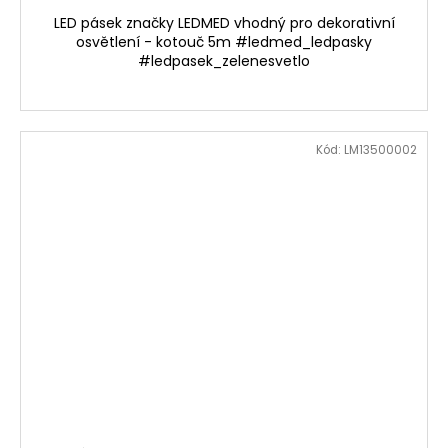
LED pásek značky LEDMED vhodný pro dekorativní
osvětlení - kotouč 5m #ledmed_ledpasky
#ledpasek_zelenesvetlo
Kód:
LM13500002