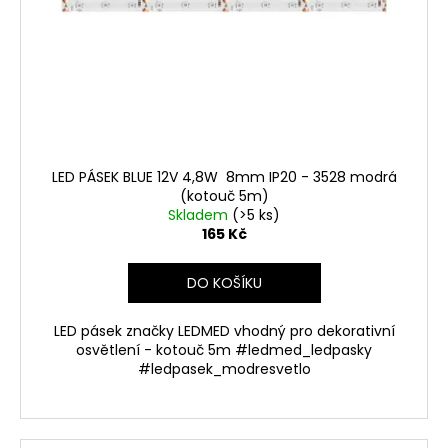
LED PÁSEK BLUE 12V 4,8W 8mm IP20 - 3528 modrá
(kotouč 5m)
Skladem
(>5 ks)
165 Kč
DO KOŠÍKU
LED pásek značky LEDMED vhodný pro dekorativní
osvětlení - kotouč 5m #ledmed_ledpasky
#ledpasek_modresvetlo