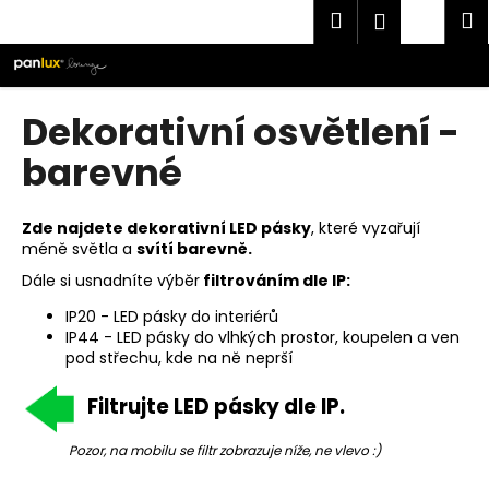
K
Přejít
Hledat
Náku
M
Přihlášen
na
o
obsah
Zpět
Zpět
košík
š
í
C
Dekorativní osvětlení -
k
o
barevné
p
o
t
Zde najdete dekorativní LED pásky
, které vyzařují
méně světla a
svítí barevně.
ř
Dále si usnadníte výběr
filtrováním dle IP:
e
b
IP20 - LED pásky do interiérů
IP44 - LED pásky do vlhkých prostor, koupelen a ven
u
pod střechu, kde na ně neprší
j
e
Filtrujte LED pásky dle IP.
t
Pozor,
na mobilu se filtr zobrazuje níže, ne vlevo :)
e
n