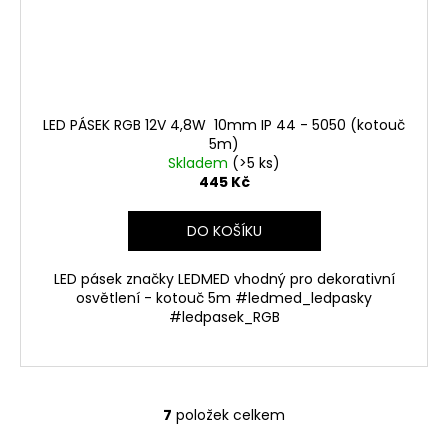
LED PÁSEK RGB 12V 4,8W 10mm IP 44 - 5050 (kotouč
5m)
Skladem
(>5 ks)
445 Kč
DO KOŠÍKU
LED pásek značky LEDMED vhodný pro dekorativní
osvětlení - kotouč 5m #ledmed_ledpasky
#ledpasek_RGB
7
položek celkem
O
v