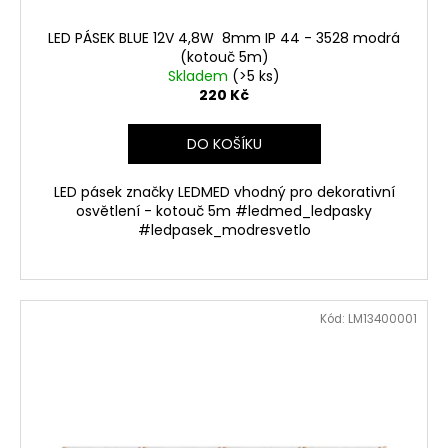
t
ů
LED PÁSEK BLUE 12V 4,8W 8mm IP 44 - 3528 modrá
(kotouč 5m)
Skladem
(>5 ks)
220 Kč
DO KOŠÍKU
LED pásek značky LEDMED vhodný pro dekorativní
osvětlení - kotouč 5m #ledmed_ledpasky
#ledpasek_modresvetlo
Kód:
LM13400001