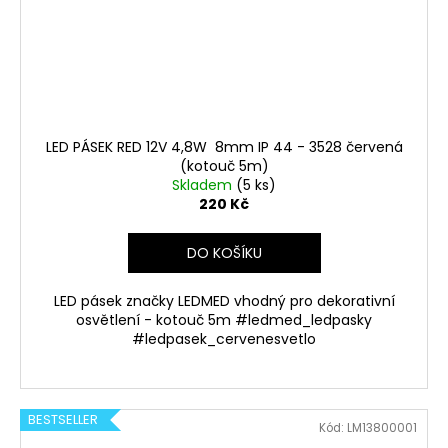
LED PÁSEK RED 12V 4,8W 8mm IP 44 - 3528 červená
(kotouč 5m)
Skladem
(5 ks)
220 Kč
DO KOŠÍKU
LED pásek značky LEDMED vhodný pro dekorativní
osvětlení - kotouč 5m #ledmed_ledpasky
#ledpasek_cervenesvetlo
BESTSELLER
Kód:
LM13800001