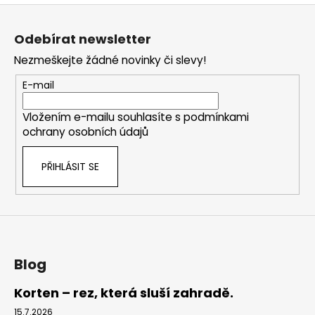
Z
l
á
á
Odebírat newsletter
d
p
a
Nezmeškejte žádné novinky či slevy!
a
c
t
E-mail
í
í
p
Vložením e-mailu souhlasíte s
podmínkami
r
ochrany osobních údajů
v
k
PŘIHLÁSIT SE
y
v
ý
p
i
s
u
Blog
Korten – rez, která sluší zahradě.
15.7.2026