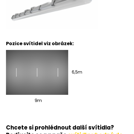
Pozice svítidel viz obrázek:
6,5m
9m
Chcete si prohlédnout další svítidla?