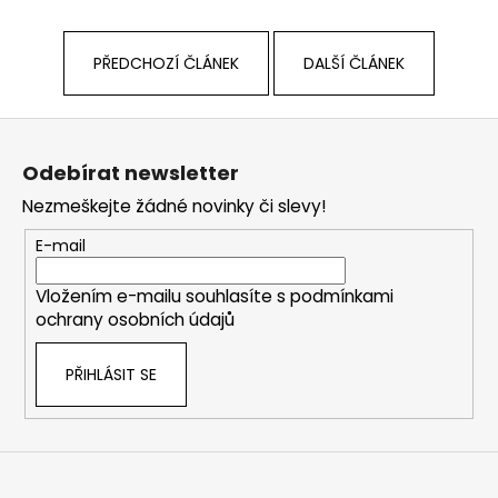
PŘEDCHOZÍ ČLÁNEK
DALŠÍ ČLÁNEK
Z
á
Odebírat newsletter
p
Nezmeškejte žádné novinky či slevy!
a
t
E-mail
í
Vložením e-mailu souhlasíte s
podmínkami
ochrany osobních údajů
PŘIHLÁSIT SE