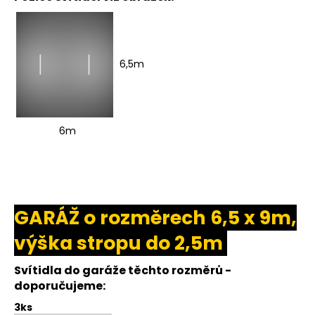
6,5m
6m
GARÁŽ o rozměrech 6,5 x 9m,
výška stropu do 2,5m
Svítidla do garáže těchto rozměrů -
doporučujeme:
3ks