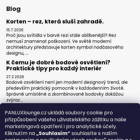
Blog
Korten – rez, která sluší zahradě.
15.7.2026
Proč jsou svítidla v barvě rezi stále oblíbenější? Rez
nemusí znamenat poškození. Ve světě moderní
architektury představuje korten symbol nadčasového
designu, ...
K čemu je dobré bodové osvětlení?
Praktické tipy pro každý interiér
27.2.2026
Bodové osvětlení není jen moderní designový trend, ale
především praktický pomocník v každodenním životě.
Správně umístěné a zkombinované bodovky dokážou
zvýraz...
Jak na zónové osvětlení v obýváku?
PANLUXlounge.cz ukládá soubory cookie pro
3.2.2026
přizpůsobení vašeho uživatelského zážitku a naše
Obývací pokoj je srdcem domova – místo pro relaxaci,
marketingová opatření i pro analytické účely.
sledování televize, hraní her s dětmi, posezení s přáteli i
Kliknutím na
„Souhlasím“
souhlasíte s naším
klidné chvíle s knihou. Každá z těchto aktivit ...