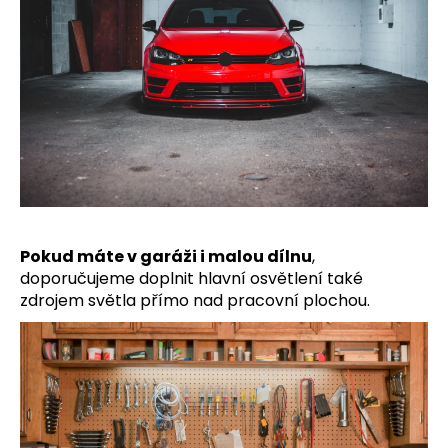
a
j
í
t
?
HLEDAT
Pokud máte v garáži i malou dílnu
,
doporučujeme doplnit hlavní osvětlení také
zdrojem světla přímo nad pracovní plochou.
D
o
p
o
r
u