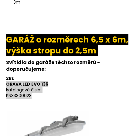
3m
GARÁŽ o rozměrech 6,5 x 6m,
výška stropu do 2,5m
Svítidla do garáže těchto rozměrů -
doporučujeme:
2ks
ORAVA LED EVO 136
katalogové číslo:
PN33300023