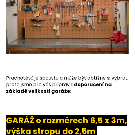
č
u
j
e
m
e
LED
GLOBO
DELUXE
SVĚTELNÝ
ZDROJ
15W
Prachotěsů je spoustu a může být obtížné si vybrat,
TEPLÁ
proto jsme pro vás připravili
doporučení na
BÍLÁ
základě velikosti garáže
:
100
Kč
GARÁŽ o rozměrech 6,5 x 3m,
výška stropu do 2,5m