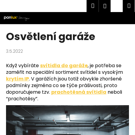
K
Přejít
Hledat
Náku
M
Přihlášen
na
o
obsah
Zpět
Zpět
košík
š
í
C
Osvětlení garáže
k
o
p
3.5.2022
o
t
Když vybíráte
svítidla do garáže
, je potřeba se
ř
zaměřit na speciální sortiment svítidel s vysokým
e
krytím IP
. V garážích jsou totiž obvykle zhoršené
podmínky zejména co se týče prášivosti, proto
b
doporučujeme tzv.
prachotěsná svítidla
neboli
u
“prachotěsy”
.
j
e
t
e
n