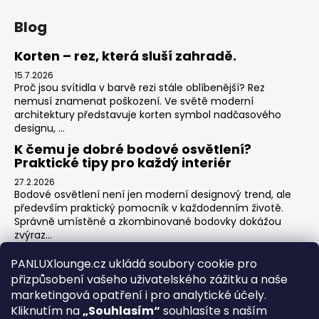
Blog
Korten – rez, která sluší zahradě.
15.7.2026
Proč jsou svítidla v barvě rezi stále oblíbenější? Rez
nemusí znamenat poškození. Ve světě moderní
architektury představuje korten symbol nadčasového
designu, ...
K čemu je dobré bodové osvětlení?
Praktické tipy pro každý interiér
27.2.2026
Bodové osvětlení není jen moderní designový trend, ale
především praktický pomocník v každodenním životě.
Správně umístěné a zkombinované bodovky dokážou
zvýraz...
Jak na zónové osvětlení v obýváku?
PANLUXlounge.cz ukládá soubory cookie pro
3.2.2026
přizpůsobení vašeho uživatelského zážitku a naše
Obývací pokoj je srdcem domova – místo pro relaxaci,
marketingová opatření i pro analytické účely.
sledování televize, hraní her s dětmi, posezení s přáteli i
Kliknutím na
„Souhlasím“
souhlasíte s naším
klidné chvíle s knihou. Každá z těchto aktivit ...