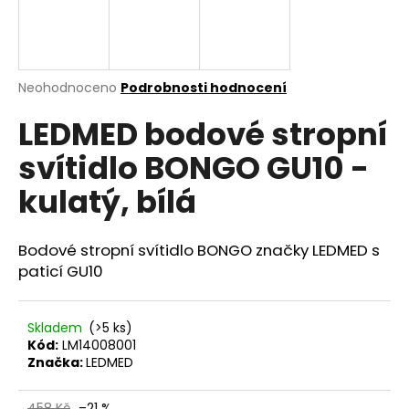
a
j
í
Průměrné
Neohodnoceno
Podrobnosti hodnocení
t
hodnocení
?
LEDMED bodové stropní
produktu
je
svítidlo BONGO GU10 -
0,0
z
kulatý, bílá
5
hvězdiček.
HLEDAT
Bodové stropní svítidlo BONGO značky LEDMED s
paticí GU10
D
o
Skladem
(>5 ks)
p
Kód:
LM14008001
o
Značka:
LEDMED
r
u
458 Kč
–21 %