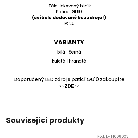
Tělo: lakovaný hliník
Patice: GU10
(svítidlo dodávané bez zdroje!)
IP: 20
VARIANTY
bílá | černá
kulatá | hranatá
Doporučený LED zdroj s paticí GU10 zakoupíte
>>
ZDE
<<
Související produkty
Kód:
LM14008003