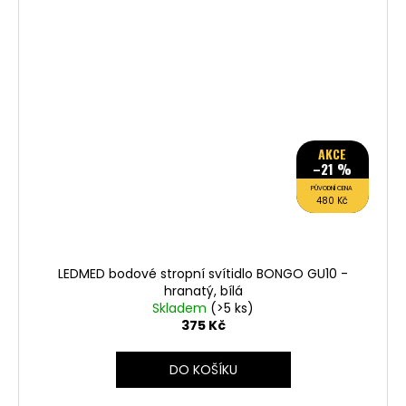
AKCE
–21 %
PŮVODNÍ CENA
480 Kč
LEDMED bodové stropní svítidlo BONGO GU10 -
hranatý, bílá
Skladem
(>5 ks)
375 Kč
DO KOŠÍKU