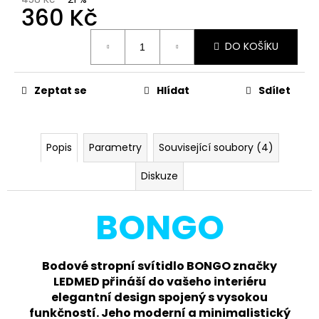
č
360 Kč
u
j
Měrná
DO KOŠÍKU
e
cena:
m
e
Zeptat se
Hlídat
Sdílet
PANLUX
ZAHRADNÍ
SLOUPKOVÉ
Popis
Parametry
Související soubory (4)
SOLÁRNÍ
LED
Diskuze
SVÍTIDLO
SOFIA
SOLAR
BONGO
S
PIR
SENZOREM
-
Bodové stropní svítidlo BONGO značky
TEPLÁ
BÍLÁ
LEDMED přináší do vašeho interiéru
elegantní design spojený s vysokou
1
415
funkčností. Jeho moderní a minimalistický