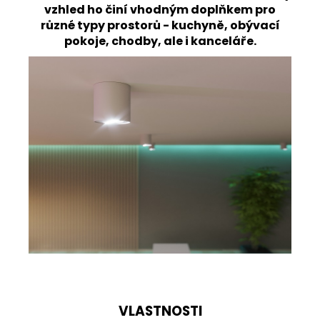
Kč
vzhled ho činí vhodným doplňkem pro
Původně:
různé typy prostorů - kuchyně, obývací
1
811
pokoje, chodby, ale i kanceláře.
Kč
VLASTNOSTI