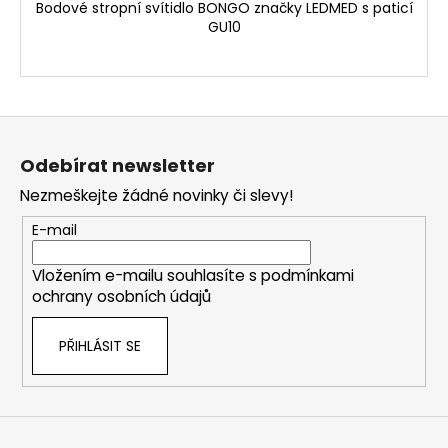
Bodové stropní svítidlo BONGO značky LEDMED s paticí
GU10
Z
á
Odebírat newsletter
p
Nezmeškejte žádné novinky či slevy!
a
t
E-mail
í
Vložením e-mailu souhlasíte s
podmínkami
ochrany osobních údajů
PŘIHLÁSIT SE