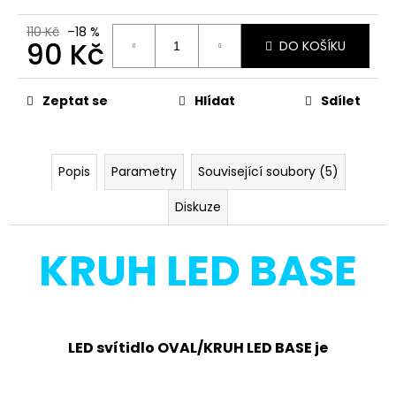
č
u
110 Kč
–18 %
j
90 Kč
DO KOŠÍKU
e
Měrná
m
cena:
e
Zeptat se
Hlídat
Sdílet
VENKOVNÍ
NÁSTĚNNÉ
Popis
Parametry
Související soubory (5)
LED
SVÍTIDLO
Diskuze
BLOCO
10W,
ANTRACIT
KRUH LED BASE
945
Kč
Původně:
1
520
Kč
LED svítidlo OVAL/KRUH LED BASE je