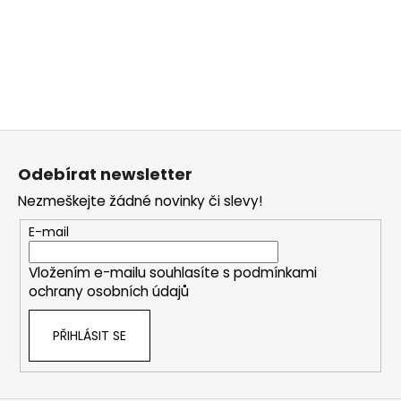
Z
á
Odebírat newsletter
p
Nezmeškejte žádné novinky či slevy!
a
t
E-mail
í
Vložením e-mailu souhlasíte s
podmínkami
ochrany osobních údajů
PŘIHLÁSIT SE