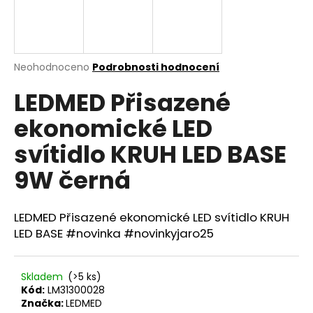
a
j
í
Průměrné
Neohodnoceno
Podrobnosti hodnocení
t
hodnocení
?
LEDMED Přisazené
produktu
je
ekonomické LED
0,0
z
svítidlo KRUH LED BASE
5
hvězdiček.
HLEDAT
9W černá
LEDMED Přisazené ekonomické LED svítidlo KRUH
D
LED BASE #novinka #novinkyjaro25
o
p
o
Skladem
(>5 ks)
r
Kód:
LM31300028
u
Značka:
LEDMED