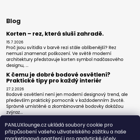
Blog
Korten – rez, která sluší zahradě.
15.7.2026
Proč jsou svítidla v barvě rezi stále oblíbenější? Rez
nemusí znamenat poškození. Ve světě moderní
architektury představuje korten symbol nadčasového
designu, ...
K čemu je dobré bodové osvětlení?
Praktické tipy pro každý interiér
27.2.2026
Bodové osvětlení není jen moderní designový trend, ale
především praktický pomocník v každodenním životě.
Správně umístěné a zkombinované bodovky dokážou
zvýraz...
Jak na zónové osvětlení v obýváku?
PANLUXlounge.cz ukládá soubory cookie pro
3.2.2026
přizpůsobení vašeho uživatelského zážitku a naše
Obývací pokoj je srdcem domova – místo pro relaxaci,
marketingová opatření i pro analytické účely.