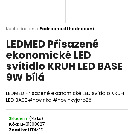
a
j
í
Průměrné
Neohodnoceno
Podrobnosti hodnocení
t
hodnocení
?
LEDMED Přisazené
produktu
je
ekonomické LED
0,0
z
svítidlo KRUH LED BASE
5
hvězdiček.
HLEDAT
9W bílá
LEDMED Přisazené ekonomické LED svítidlo KRUH
D
LED BASE #novinka #novinkyjaro25
o
p
o
Skladem
(>5 ks)
r
Kód:
LM31300027
u
Značka:
LEDMED