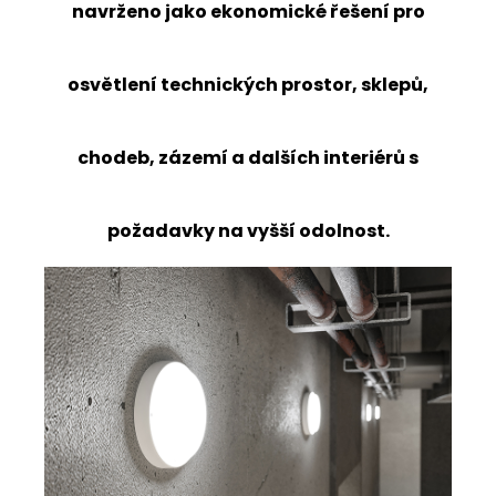
Kč
navrženo jako ekonomické řešení pro
Původně:
1
206
Kč
osvětlení technických prostor, sklepů,
chodeb, zázemí a dalších interiérů s
požadavky na vyšší odolnost.