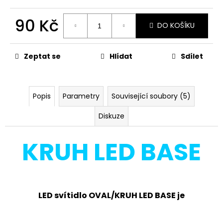
č
u
90 Kč
j
DO KOŠÍKU
e
Měrná
m
cena:
e
Zeptat se
Hlídat
Sdílet
PANLUX
STOLNÍ
Popis
Parametry
Související soubory (5)
LAMPIČKA
OVLÁDANÁ
Diskuze
GESTEM
RUKY
S
KRUH LED BASE
BEZDRÁTOVÝM
NABÍJENÍM,
DIM
A
CCT,
LORD
LED svítidlo OVAL/KRUH LED BASE je
EVO
BÍLÁ
945