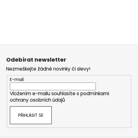
Z
á
Odebírat newsletter
p
Nezmeškejte žádné novinky či slevy!
a
t
E-mail
í
Vložením e-mailu souhlasíte s
podmínkami
ochrany osobních údajů
PŘIHLÁSIT SE