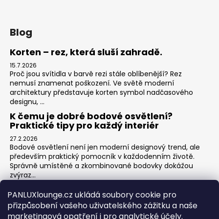
Blog
Korten – rez, která sluší zahradě.
15.7.2026
Proč jsou svítidla v barvě rezi stále oblíbenější? Rez
nemusí znamenat poškození. Ve světě moderní
architektury představuje korten symbol nadčasového
designu, ...
K čemu je dobré bodové osvětlení?
Praktické tipy pro každý interiér
27.2.2026
Bodové osvětlení není jen moderní designový trend, ale
především praktický pomocník v každodenním životě.
Správně umístěné a zkombinované bodovky dokážou
zvýraz...
Jak na zónové osvětlení v obýváku?
PANLUXlounge.cz ukládá soubory cookie pro
3.2.2026
přizpůsobení vašeho uživatelského zážitku a naše
Obývací pokoj je srdcem domova – místo pro relaxaci,
marketingová opatření i pro analytické účely.