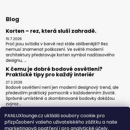
Blog
Korten – rez, která sluší zahradě.
15.7.2026
Proč jsou svítidla v barvě rezi stále oblíbenější? Rez
nemusí znamenat poškození. Ve světě moderní
architektury představuje korten symbol nadčasového
designu, ...
K čemu je dobré bodové osvětlení?
Praktické tipy pro každý interiér
27.2.2026
Bodové osvětlení není jen moderní designový trend, ale
především praktický pomocník v každodenním životě.
Správně umístěné a zkombinované bodovky dokážou
zvýraz...
Jak na zónové osvětlení v obýváku?
PANLUXlounge.cz ukládá soubory cookie pro
3.2.2026
přizpůsobení vašeho uživatelského zážitku a naše
Obývací pokoj je srdcem domova – místo pro relaxaci,
marketingová opatření i pro analytické účely.