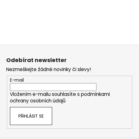
Z
á
Odebírat newsletter
p
Nezmeškejte žádné novinky či slevy!
a
t
E-mail
í
Vložením e-mailu souhlasíte s
podmínkami
ochrany osobních údajů
PŘIHLÁSIT SE