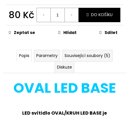
č
u
80 Kč
j
DO KOŠÍKU
e
Měrná
m
cena:
e
Zeptat se
Hlídat
Sdílet
VANA
SMD
Popis
Parametry
Související soubory (5)
S
LED
Diskuze
REFLEKTOR
SE
SENZOREM
OVAL LED BASE
30W,
ČERNÁ
-
NEUTRÁLNÍ
620
Kč
LED svítidlo OVAL/KRUH LED BASE je