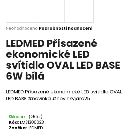
a
j
í
Průměrné
Neohodnoceno
Podrobnosti hodnocení
t
hodnocení
?
LEDMED Přisazené
produktu
je
ekonomické LED
0,0
z
svítidlo OVAL LED BASE
5
hvězdiček.
HLEDAT
6W bílá
LEDMED Přisazené ekonomické LED svítidlo OVAL
D
LED BASE #novinka #novinkyjaro25
o
p
o
Skladem
(>5 ks)
r
Kód:
LM31300023
u
Značka:
LEDMED