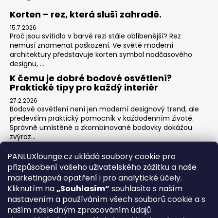
Korten – rez, která sluší zahradě.
15.7.2026
Proč jsou svítidla v barvě rezi stále oblíbenější? Rez
nemusí znamenat poškození. Ve světě moderní
architektury představuje korten symbol nadčasového
designu, ...
K čemu je dobré bodové osvětlení?
Praktické tipy pro každý interiér
27.2.2026
Bodové osvětlení není jen moderní designový trend, ale
především praktický pomocník v každodenním životě.
Správně umístěné a zkombinované bodovky dokážou
zvýraz...
Jak na zónové osvětlení v obýváku?
PANLUXlounge.cz ukládá soubory cookie pro
3.2.2026
přizpůsobení vašeho uživatelského zážitku a naše
Obývací pokoj je srdcem domova – místo pro relaxaci,
marketingová opatření i pro analytické účely.
sledování televize, hraní her s dětmi, posezení s přáteli i
Kliknutím na
„Souhlasím“
souhlasíte s naším
klidné chvíle s knihou. Každá z těchto aktivit ...
nastavením a používáním všech souborů cookie a s
naším následným zpracováním údajů