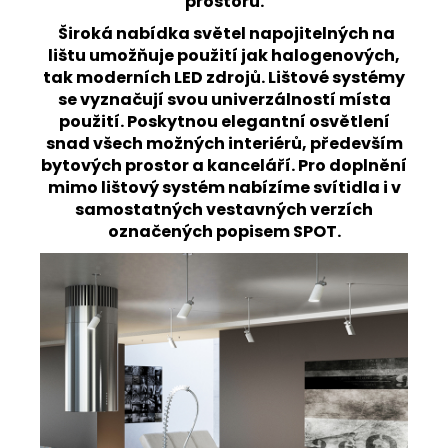
prostoru.
Široká nabídka světel napojitelných na
lištu umožňuje použití jak halogenových,
tak moderních LED zdrojů. Lištové systémy
se vyznačují svou univerzálností místa
použití. Poskytnou elegantní osvětlení
snad všech možných interiérů, především
bytových prostor a kanceláří. Pro doplnění
mimo lištový systém nabízíme svítidla i v
samostatných vestavných verzích
označených popisem SPOT.