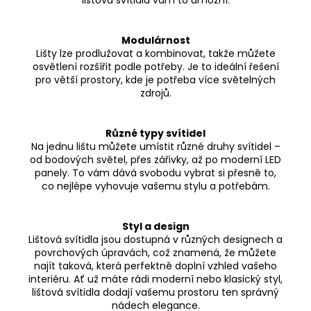
lištová svítidla vám to umožní.
Modulárnost
Lišty lze prodlužovat a kombinovat, takže můžete
osvětlení rozšířit podle potřeby. Je to ideální řešení
pro větší prostory, kde je potřeba více světelných
zdrojů.
Různé typy svítidel
Na jednu lištu můžete umístit různé druhy svítidel –
od bodových světel, přes zářivky, až po moderní LED
panely. To vám dává svobodu vybrat si přesně to,
co nejlépe vyhovuje vašemu stylu a potřebám.
Styl a design
Lištová svítidla jsou dostupná v různých designech a
povrchových úpravách, což znamená, že můžete
najít taková, která perfektně doplní vzhled vašeho
interiéru. Ať už máte rádi moderní nebo klasický styl,
lištová svítidla dodají vašemu prostoru ten správný
nádech elegance.