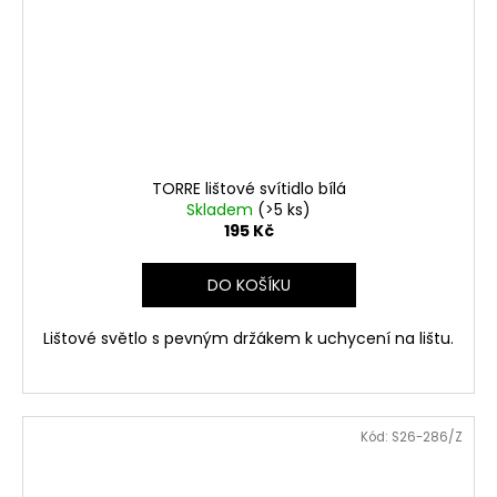
TORRE lištové svítidlo bílá
Skladem
(>5 ks)
195 Kč
DO KOŠÍKU
Lištové světlo s pevným držákem k uchycení na lištu.
Kód:
S26-286/Z