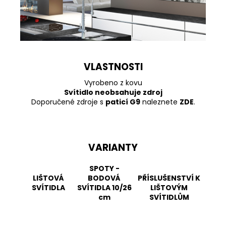
VLASTNOSTI
Vyrobeno z kovu
Svítidlo neobsahuje zdroj
Doporučené zdroje s
paticí G9
naleznete
ZDE
.
VARIANTY
SPOTY -
LIŠTOVÁ
BODOVÁ
PŘÍSLUŠENSTVÍ K
SVÍTIDLA
SVÍTIDLA 10/26
LIŠTOVÝM
cm
SVÍTIDLŮM