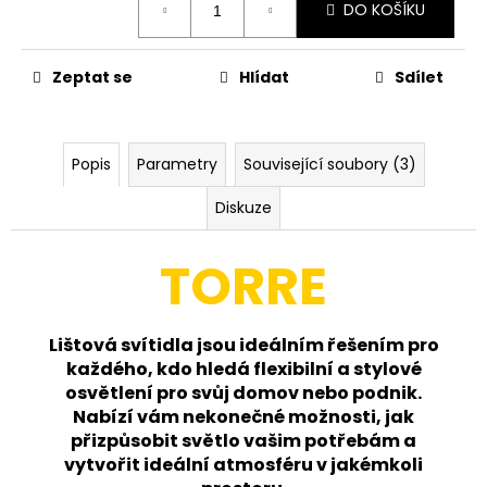
č
DO KOŠÍKU
cena:
u
j
e
Zeptat se
Hlídat
Sdílet
m
e
Popis
Parametry
Související soubory (3)
HRANATÉ
PODHLEDOVÉ
Diskuze
LED
SVÍTIDLO
DOWNLIGHT
TORRE
CCT
SQUARE
IP44
12W
Lištová svítidla jsou ideálním řešením pro
ČERNÝ
každého, kdo hledá flexibilní a stylové
330
osvětlení pro svůj domov nebo podnik.
Kč
Nabízí vám nekonečné možnosti, jak
přizpůsobit světlo vašim potřebám a
vytvořit ideální atmosféru v jakémkoli