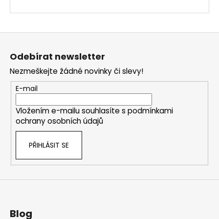
Z
á
Odebírat newsletter
p
Nezmeškejte žádné novinky či slevy!
a
t
E-mail
í
Vložením e-mailu souhlasíte s
podmínkami
ochrany osobních údajů
PŘIHLÁSIT SE
Blog