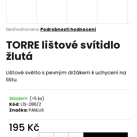
a
j
í
Průměrné
Neohodnoceno
Podrobnosti hodnocení
t
hodnocení
?
TORRE lištové svítidlo
produktu
je
žlutá
0,0
z
5
hvězdiček.
HLEDAT
Lištové světlo s pevným držákem k uchycení na
lištu.
D
Skladem
(>5 ks)
o
Kód:
L1S-286/Z
p
Značka:
PANLUX
o
r
195 Kč
u
Měrná