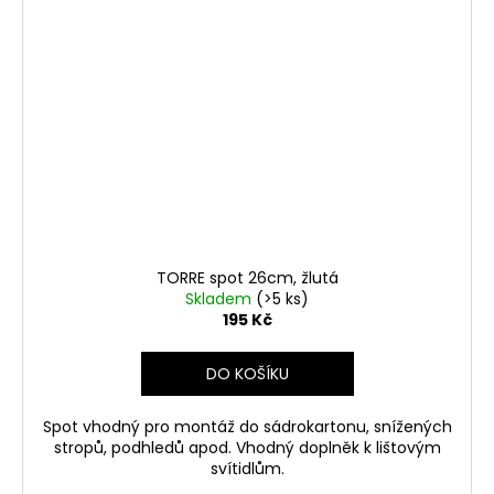
TORRE spot 26cm, žlutá
Skladem
(>5 ks)
195 Kč
DO KOŠÍKU
Spot vhodný pro montáž do sádrokartonu, snížených
stropů, podhledů apod. Vhodný doplněk k lištovým
svítidlům.