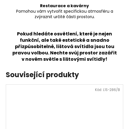
Restaurace a kavárny
Pomohou vám vytvořit specifickou atmosféru a
zvýraznit určité části prostoru.
Pokud hledáte osvětlení, které je nejen
funkční, ale také estetické a snadno
přizpůsobitelné, lištová svítidla jsou tou
pravou volbou. Nechte svůj prostor zazářit
v novém světle s lištovými svítidly!
Související produkty
Kód:
L1S-286/B