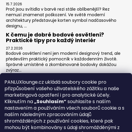
15.7.2026
Proč jsou svítidla v barvě rezi stále oblíbenější? Rez
nemusí znamenat poškození. Ve světě moderní
architektury představuje korten symbol nadčasového
designu, ...
K čemu je dobré bodové osvětlení?
Praktické tipy pro každý interiér
27.2.2026
Bodové osvětlení není jen moderní designový trend, ale
především praktický pomocník v každodenním životě.
Správně umístěné a zkombinované bodovky dokážou
zvýraz...
Jak na zónové osvětlení v obýváku?
PANLUXlounge.cz ukládá soubory cookie pro
3.2.2026
přizpůsobení vašeho uživatelského zážitku a naše
Obývací pokoj je srdcem domova – místo pro relaxaci,
marketingová opatření i pro analytické účely.
sledování televize, hraní her s dětmi, posezení s přáteli i
Kliknutím na
„Souhlasím“
souhlasíte s naším
klidné chvíle s knihou. Každá z těchto aktivit ...
nastavením a používáním všech souborů cookie a s
naším následným zpracováním údajů
shromážděných z používání cookies, které pak
O nás
Kontakty
Obchodní podmínky
Vrácení zboží
mohou být kombinovány s údaji shromážděnými z
Blog