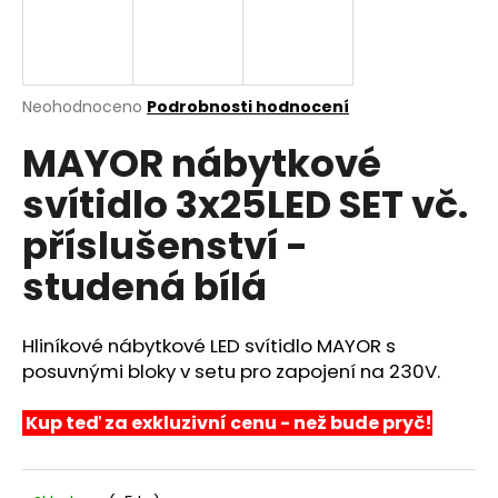
a
j
í
Průměrné
Neohodnoceno
Podrobnosti hodnocení
t
hodnocení
?
MAYOR nábytkové
produktu
je
svítidlo 3x25LED SET vč.
0,0
z
příslušenství -
5
hvězdiček.
HLEDAT
studená bílá
Hliníkové nábytkové LED svítidlo MAYOR s
D
posuvnými bloky v setu pro zapojení na 230V.
o
p
Kup teď za exkluzivní cenu - než bude pryč!
o
r
u