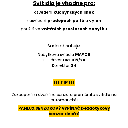
Svítidlo je vhodné pro:
osvětlení
kuchyňských linek
nasvícení
prodejních pultů
a
výloh
použití ve
vnitřních prostorách nábytku
Sada obsahuje:
Nábytková svítidla
MAYOR
LED driver
DRT015/24
Konektor
S4
!!! TIP !!!
Zakoupením dveřního senzoru proměníte svítidlo na
automatické!
PANLUX SENZOROVÝ VYPÍNAČ bezdotykový
senzor dveřní