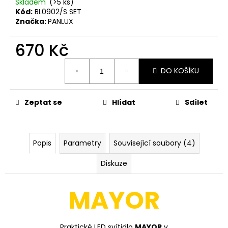
č
Skladem
(>5 ks)
u
Kód:
BL0902/S SET
Značka:
PANLUX
j
e
670 Kč
m
e
Měrná
DO KOŠÍKU
cena:
PANLUX
VENKOVNÍ
Zeptat se
Hlídat
Sdílet
DOBÍJECÍ
STMÍVATELNÁ
LAMPIČKA
VIVIEN
LED
Popis
Parametry
Související soubory (4)
IP54,
ČERNÁ
Diskuze
520
Kč
Původně:
MAYOR
662
Kč
Praktické LED svítidlo
MAYOR
v