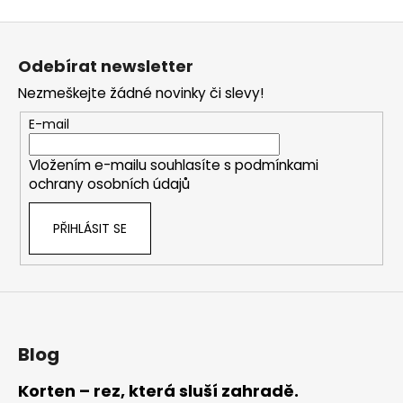
Z
á
Odebírat newsletter
p
Nezmeškejte žádné novinky či slevy!
a
t
E-mail
í
Vložením e-mailu souhlasíte s
podmínkami
ochrany osobních údajů
PŘIHLÁSIT SE
Blog
Korten – rez, která sluší zahradě.