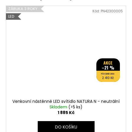
ZÁRUKA 3 ROKY
Kód:
PN42300005
LED
AKCE
–21 %
PŮVODNÍ CENA
2 410 Kč
Venkovní nástěnné LED svítidlo NATURA N - neutrální
Skladem
(>5 ks)
1 885 Kč
DO KOŠÍKU