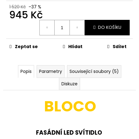
č
u
1 520 Kč
–37 %
945 Kč
j
e
Měrná
m
DO KOŠÍKU
cena:
e
Zeptat se
Hlídat
Sdílet
LED
GLOBO
DELUXE
SVĚTELNÝ
Popis
Parametry
Související soubory (5)
ZDROJ
15W
Diskuze
TEPLÁ
BÍLÁ
100
BLOCO
Kč
FASÁDNÍ LED SVÍTIDLO