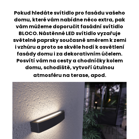
Pokud hledáte svítidlo pro fasádu vašeho
domu, které vám nabídne něco extra, pak
vám můžeme doporučit fasádní svítidlo
BLOCO.
Nástěnné LED svítidlo vyzařuje
světelné paprsky současně směrem k zemi
i vzhůru a proto se skvěle hodí k osvětlení
fasády domu i za dekorativním účelem.
Posvítí vám na cesty a chodníčky kolem
domu, schodiště, vytvoří útulnou
atmosféru na terase, apod.