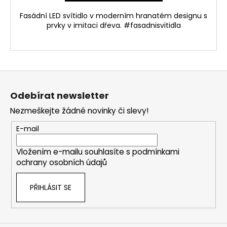
Fasádní LED svítidlo v moderním hranatém designu s
prvky v imitaci dřeva. #fasadnisvitidla
Z
á
Odebírat newsletter
p
Nezmeškejte žádné novinky či slevy!
a
t
E-mail
í
Vložením e-mailu souhlasíte s
podmínkami
ochrany osobních údajů
PŘIHLÁSIT SE