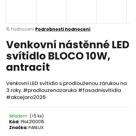
a
j
í
Průměrné
15 hodnocení
Podrobnosti hodnocení
t
hodnocení
?
Venkovní nástěnné LED
produktu
je
svítidlo BLOCO 10W,
3,6
z
antracit
5
hvězdiček.
HLEDAT
Venkovní LED svítidlo s prodlouženou zárukou na
3 roky. #prodlouzenazaruka #fasadnisvitidla
D
#akcejaro2026
o
p
o
Skladem
(>5 ks)
Kód:
PN42100015
r
Značka:
PANLUX
u