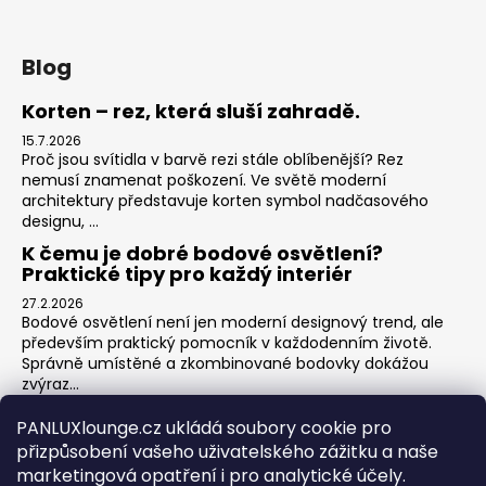
Blog
Korten – rez, která sluší zahradě.
15.7.2026
Proč jsou svítidla v barvě rezi stále oblíbenější? Rez
nemusí znamenat poškození. Ve světě moderní
architektury představuje korten symbol nadčasového
designu, ...
K čemu je dobré bodové osvětlení?
Praktické tipy pro každý interiér
27.2.2026
Bodové osvětlení není jen moderní designový trend, ale
především praktický pomocník v každodenním životě.
Správně umístěné a zkombinované bodovky dokážou
zvýraz...
Jak na zónové osvětlení v obýváku?
PANLUXlounge.cz ukládá soubory cookie pro
3.2.2026
přizpůsobení vašeho uživatelského zážitku a naše
Obývací pokoj je srdcem domova – místo pro relaxaci,
marketingová opatření i pro analytické účely.
sledování televize, hraní her s dětmi, posezení s přáteli i