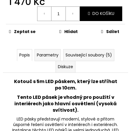
1 470 Kč
č
u
Měrná
j
DO KOŠÍKU
cena:
e
m
Zeptat se
Hlídat
Sdílet
e
NABÍJECÍ
VENKOVNÍ
Popis
Parametry
Související soubory (5)
LED
SVÍTIDLO
Diskuze
TRAMONTANA
2
Kotouč s 5m LED páskem, který lze stříhat
830
po 10cm.
Kč
Původně:
Tento LED pásek je vhodný pro použití v
4
835
interiérech jako hlavní osvětlení (vysoká
Kč
svítivost).
LED pásky představují moderní, stylové a přitom
úsporné řešení osvětlení v interiérech i exteriérech.
Instalace těchto LED pásků je velmi jednoduchá. LED