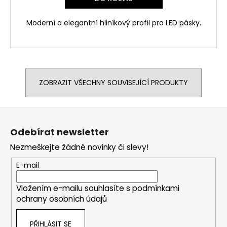
Moderní a elegantní hliníkový profil pro LED pásky.
ZOBRAZIT VŠECHNY SOUVISEJÍCÍ PRODUKTY
Z
á
Odebírat newsletter
p
Nezmeškejte žádné novinky či slevy!
a
t
E-mail
í
Vložením e-mailu souhlasíte s
podmínkami
ochrany osobních údajů
PŘIHLÁSIT SE