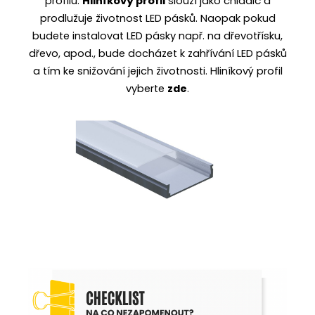
profilů
.
Hliníkový profil
slouží jako chladič a
prodlužuje životnost LED pásků. Naopak pokud
budete instalovat LED pásky např. na dřevotřísku,
dřevo, apod., bude docházet k zahřívání LED pásků
a tím ke snižování jejich životnosti. Hliníkový profil
vyberte
zde
.