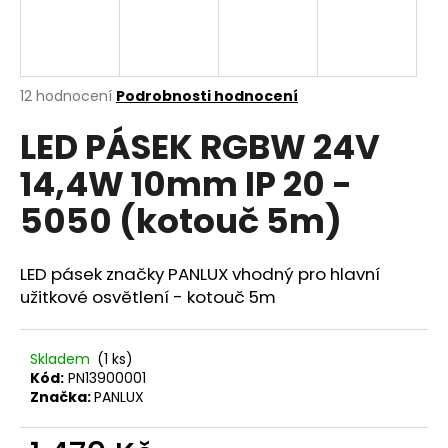
a
j
í
Průměrné
12 hodnocení
Podrobnosti hodnocení
t
hodnocení
?
LED PÁSEK RGBW 24V
produktu
je
14,4W 10mm IP 20 -
5,0
z
5050 (kotouč 5m)
5
hvězdiček.
HLEDAT
LED pásek značky PANLUX vhodný pro hlavní
užitkové osvětlení - kotouč 5m
D
o
Skladem
(1 ks)
p
Kód:
PN13900001
o
Značka:
PANLUX
r
u