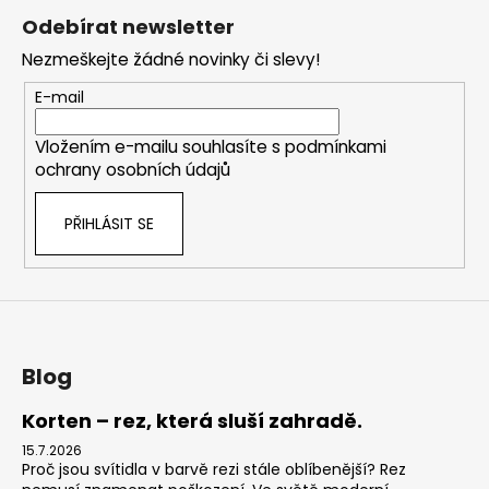
á
Odebírat newsletter
p
Nezmeškejte žádné novinky či slevy!
a
t
E-mail
í
Vložením e-mailu souhlasíte s
podmínkami
ochrany osobních údajů
PŘIHLÁSIT SE
Blog
Korten – rez, která sluší zahradě.
15.7.2026
Proč jsou svítidla v barvě rezi stále oblíbenější? Rez