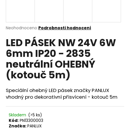
a
j
í
Průměrné
Neohodnoceno
Podrobnosti hodnocení
t
hodnocení
?
LED PÁSEK NW 24V 6W
produktu
je
6mm IP20 - 2835
0,0
z
neutrální OHEBNÝ
5
hvězdiček.
HLEDAT
(kotouč 5m)
Speciální ohebný LED pásek značky PANLUX
D
vhodný pro dekorativní přisvícení - kotouč 5m
o
p
o
Skladem
(>5 ks)
r
Kód:
PN13300003
u
Značka:
PANLUX