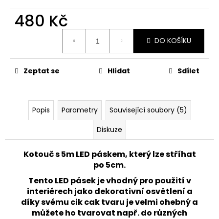
č
u
480 Kč
j
e
Měrná
DO KOŠÍKU
cena:
m
e
Zeptat se
Hlídat
Sdílet
PANLUX
VENKOVNÍ
DOBÍJECÍ
STMÍVATELNÁ
Popis
Parametry
Související soubory (5)
LAMPIČKA
VIVIEN
Diskuze
LED
IP54,
ČERNÁ
Kotouč s 5m LED páskem, který lze stříhat
520
po 5cm.
Kč
Původně:
Tento LED pásek je vhodný pro použití v
662
interiérech jako dekorativní osvětlení a
Kč
díky svému cik cak tvaru je velmi ohebný a
můžete ho tvarovat např. do různých