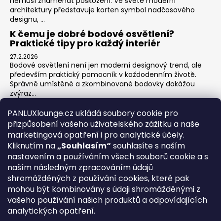
nemusí znamenat poškození. Ve světě moderní
architektury představuje korten symbol nadčasového
designu, ...
K čemu je dobré bodové osvětlení?
Praktické tipy pro každý interiér
27.2.2026
Bodové osvětlení není jen moderní designový trend, ale
především praktický pomocník v každodenním životě.
Správně umístěné a zkombinované bodovky dokážou
zvýraz...
Jak na zónové osvětlení v obýváku?
PANLUXlounge.cz ukládá soubory cookie pro
3.2.2026
přizpůsobení vašeho uživatelského zážitku a naše
Obývací pokoj je srdcem domova – místo pro relaxaci,
marketingová opatření i pro analytické účely.
sledování televize, hraní her s dětmi, posezení s přáteli i
Kliknutím na
„Souhlasím“
souhlasíte s naším
klidné chvíle s knihou. Každá z těchto aktivit ...
nastavením a používáním všech souborů cookie a s
naším následným zpracováním údajů
shromážděných z používání cookies, které pak
O nás
Kontakty
Obchodní podmínky
Vrácení zboží
mohou být kombinovány s údaji shromážděnými z
Blog
vašeho používání našich produktů a odpovídajících
analytických opatření.
REGISTRACE