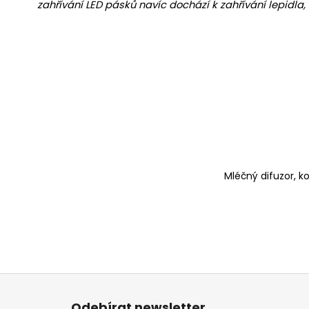
zahřívání LED pásků navíc dochází k zahřívání lepidla,
Mléčný difuzor, 
Z
á
Odebírat newsletter