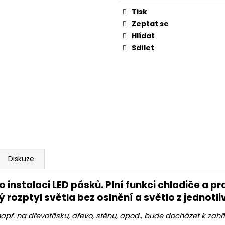
STMÍVATELNÁ LA
565 Kč
cena:
IP54, ČERNÁ
Tisk
Původně:
721 Kč
520 Kč
Zeptat se
Původně:
662 K
Hlídat
Sdílet
Diskuze
 instalaci LED pásků. Plní funkci chladiče a p
ý rozptyl světla bez oslnění a světlo z jednotl
př. na dřevotřísku, dřevo, stěnu, apod., bude docházet k zahřívá