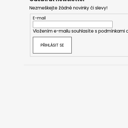
p
Nezmeškejte žádné novinky či slevy!
a
t
E-mail
í
Vložením e-mailu souhlasíte s
podmínkami o
PŘIHLÁSIT SE