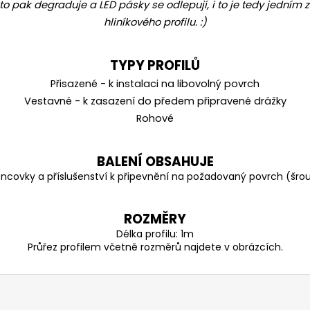
 to pak degraduje a LED pásky se odlepují, i to je tedy jední
hliníkového profilu. :)
TYPY PROFILŮ
Přisazené - k instalaci na libovolný povrch
Vestavné - k zasazení do předem připravené drážky
Rohové
BALENÍ OBSAHUJE
koncovky a příslušenství k připevnění na požadovaný povrch
(šrou
ROZMĚRY
Délka profilu: 1m
Průřez profilem včetně rozměrů najdete v obrázcích.