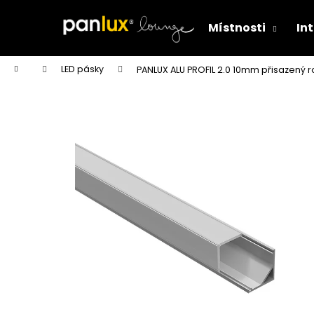
K
Přejít
na
o
Místnosti
Int
obsah
Zpět
Zpět
š
do
do
í
Domů
LED pásky
PANLUX ALU PROFIL 2.0 10mm přisazený 
k
obchodu
obchodu
CLICK VYPÍNAČ, BÍLÁ