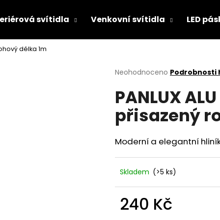
eriérová svítidla
Venkovní svítidla
LED pás
rohový délka 1m
Co potřebujete najít?
Průměrné
Neohodnoceno
Podrobnosti
hodnocení
PANLUX ALU 
produktu
HLEDAT
je
přisazený r
0,0
z
5
Doporučujeme
hvězdiček.
Moderní a elegantní hliní
Skladem
(>5 ks)
240 Kč
CONTROLLER CLICK SWITCH 230V
PANLUX VENKOV
Měrná