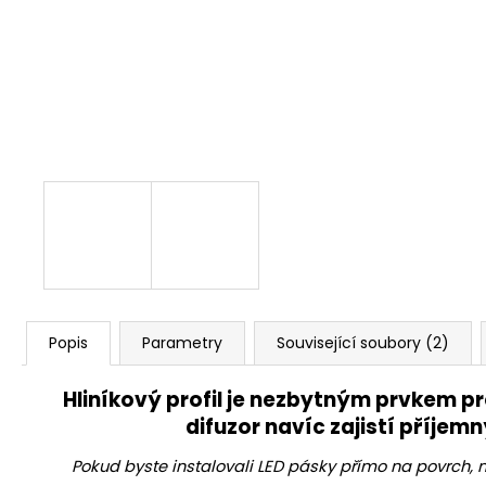
525 Kč
Původně:
673 Kč
Popis
Parametry
Související soubory (2)
Hliníkový profil je nezbytným prvkem pro
difuzor navíc zajistí příjemn
Pokud byste instalovali LED pásky přímo na povrch, na