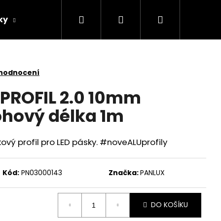
Hledat
Přihlášení
Nákupní
ky
Žárovky
Další
AKCE
košík
 hodnocení
PROFIL 2.0 10mm
ohový délka 1m
kový profil pro LED pásky. #noveALUprofily
Kód:
PN03000143
Značka:
PANLUX
DO KOŠÍKU
NÍ DOBÍJECÍ