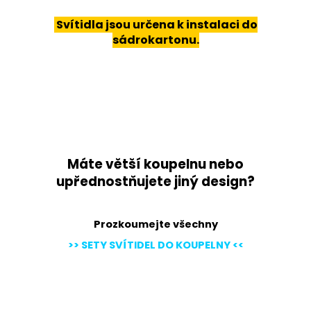
Svítidla jsou určena k instalaci do
sádrokartonu.
Máte větší koupelnu nebo
u
přednostňujete jiný design?
Prozkoumejte všechny
>> SETY SVÍTIDEL DO KOUPELNY <<