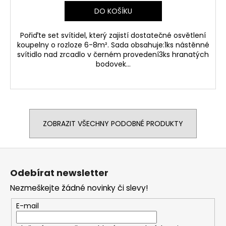
DO KOŠÍKU
Pořiďte set svítidel, který zajistí dostatečné osvětlení
koupelny o rozloze 6-8m². Sada obsahuje:1ks nástěnné
svítidlo nad zrcadlo v černém provedení3ks hranatých
bodovek...
ZOBRAZIT VŠECHNY PODOBNÉ PRODUKTY
Z
á
Odebírat newsletter
p
Nezmeškejte žádné novinky či slevy!
a
t
E-mail
í