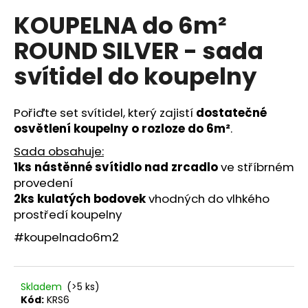
hodnocení
a
KOUPELNA do 6m²
produktu
je
j
ROUND SILVER - sada
0,0
í
z
svítidel do koupelny
t
5
hvězdiček.
?
Pořiďte set svítidel, který zajistí
dostatečné
osvětlení koupelny o rozloze do 6m
²
.
Sada obsahuje:
HLEDAT
1ks nástěnné svítidlo nad zrcadlo
ve stříbrném
provedení
2ks kulatých bodovek
vhodných do vlhkého
prostředí koupelny
D
o
#koupelnado6m2
p
o
r
Skladem
(>5 ks)
u
Kód:
KRS6