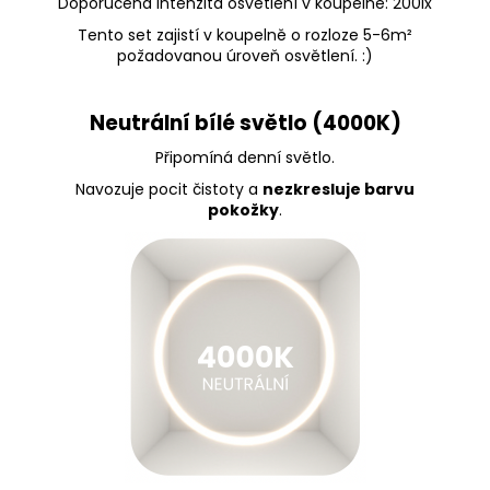
Doporučená intenzita osvětlení v koupelně: 200lx
Tento set zajistí v koupelně o rozloze 5-6m²
požadovanou úroveň osvětlení. :)
Neutrální bílé světlo (4000K)
Připomíná denní světlo.
Navozuje pocit čistoty a
nezkresluje barvu
pokožky
.