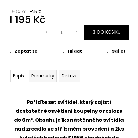
č
u
1 604 Kč
–25 %
j
1 195 Kč
e
m
Měrná
DO KOŠÍKU
cena:
e
Zeptat se
Hlídat
Sdílet
VENKOVNÍ
NÁSTĚNNÉ
LED
SVÍTIDLO
BLOCO
Popis
Parametry
Diskuze
10W,
ANTRACIT
945
Kč
Pořiďte set svítidel, který zajistí
Původně:
1
dostatečné osvětlení koupelny o rozloze
520
Kč
do 6m
²
. Obsahuje 1ks nástěnného svítidla
nad zrcadlo ve stříbrném provedení a 2ks
kulatých bodovek S IP66 vhodných do