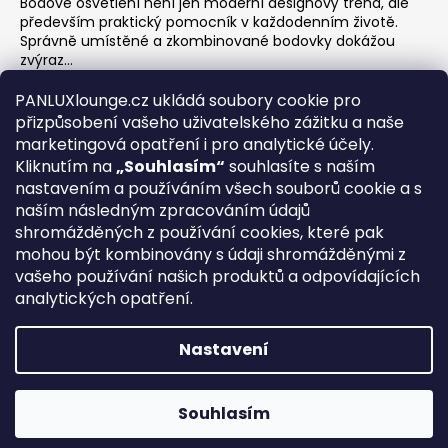
Bodové osvětlení není jen moderní designový trend, ale
především praktický pomocník v každodenním životě.
Správně umístěné a zkombinované bodovky dokážou
zvýraz...
Jak na zónové osvětlení v obýváku?
PANLUXlounge.cz ukládá soubory cookie pro
3.2.2026
přizpůsobení vašeho uživatelského zážitku a naše
Obývací pokoj je srdcem domova – místo pro relaxaci,
marketingová opatření i pro analytické účely.
sledování televize, hraní her s dětmi, posezení s přáteli i
Kliknutím na
„Souhlasím“
souhlasíte s naším
klidné chvíle s knihou. Každá z těchto aktivit ...
nastavením a používáním všech souborů cookie a s
naším následným zpracováním údajů
shromážděných z používání cookies, které pak
O nás
Kontakty
Obchodní podmínky
Vrácení zboží
mohou být kombinovány s údaji shromážděnými z
Blog
vašeho používání našich produktů a odpovídajících
analytických opatření.
REGISTRACE
Nastavení
Vytvořil Shoptet
Copyright 2026
PANLUX lounge
. Všechna práva
Souhlasím
vyhrazena.