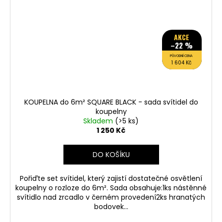
AKCE
–22 %
PŮVODNÍ CENA
1 604 Kč
KOUPELNA do 6m² SQUARE BLACK - sada svítidel do
koupelny
Skladem
(>5 ks)
1 250 Kč
DO KOŠÍKU
Pořiďte set svítidel, který zajistí dostatečné osvětlení
koupelny o rozloze do 6m². Sada obsahuje:1ks nástěnné
svítidlo nad zrcadlo v černém provedení2ks hranatých
bodovek...