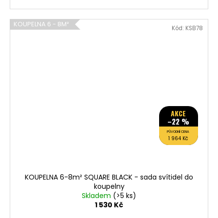
KOUPELNA 6 - 8M²
Kód:
KSB78
AKCE
–22 %
PŮVODNÍ CENA
1 964 Kč
KOUPELNA 6-8m² SQUARE BLACK - sada svítidel do
koupelny
Skladem
(>5 ks)
1 530 Kč