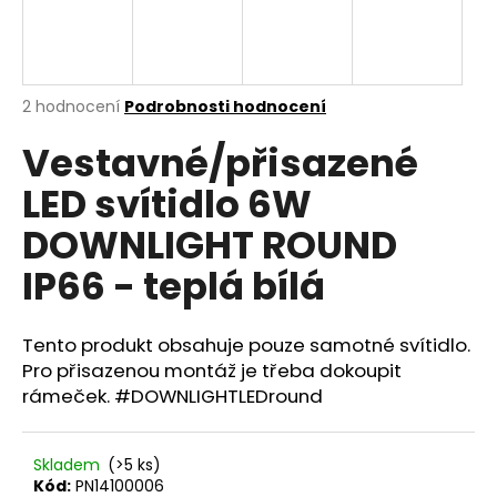
a
j
í
Průměrné
2 hodnocení
Podrobnosti hodnocení
t
hodnocení
?
Vestavné/přisazené
produktu
je
LED svítidlo 6W
5,0
z
DOWNLIGHT ROUND
5
hvězdiček.
HLEDAT
IP66 - teplá bílá
Tento produkt obsahuje pouze samotné svítidlo.
D
Pro přisazenou montáž je třeba dokoupit
o
rámeček. #DOWNLIGHTLEDround
p
o
r
Skladem
(>5 ks)
u
Kód:
PN14100006