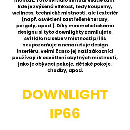
montáž.
Toto svítidlo se hodí všude tam,
kde je zvýšená vlhkost, tedy koupelny,
wellness, technické místnosti, ale i exteriér
(např. osvětlení zastřešené terasy,
pergoly, apod.). Díky minimalistickému
designu si tyto downlighty zamilujete,
svítidlo na sebe v místnosti příliš
neupozorňuje a nenarušuje design
interiéru. Velmi často jej naši zákazníci
používají i k osvětlení obytných místností,
jako je obývací pokoje, dětské pokoje,
chodby, apod.
DOWNLIGHT
IP66