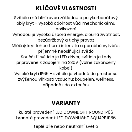
KLÍČOVÉ VLASTNOSTI
Svítidlo má hliníkovou základnu a polykarbonátový
oblý kryt - vysoká odolnost vůči mechanickému
poškození
Výhodou je vysoká úspora energie, dlouhá životnost,
bezúdržbový a tichý provoz
Mléčný kryt lehce tlumí intenzitu a pomáhá vytvářet
příjemné neoslňující světlo
Součástí svítidla je LED driver, svítidlo je tedy
připravené k zapojení na 230V (volně zakončený
kabel)
Vysoké krytí IP66 - svítidlo je vhodné do prostor se
zvýšenou vlhkostí vzduchu; koupelen, wellness,
případně i do exteriéru
VARIANTY
kulaté provedení:
LED DOWNLIGHT ROUND IP66
hranaté provedení:
LED DOWNLIGHT SQUARE IP66
teplé bílé nebo neutrální světlo