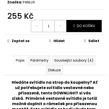
č
Značka:
PANLUX
u
j
255 Kč
e
m
Měrná
DO KOŠÍKU
cena:
e
Zeptat se
Hlídat
Sdílet
PANLUX
VENKOVNÍ
DOBÍJECÍ
STMÍVATELNÁ
LAMPIČKA
Popis
Parametry
Související soubory (4)
VIVIEN
LED
Diskuze
IP54,
ČERNÁ
520
Hledáte svítidlo na strop do koupelny? Ať
Kč
už potřebujete svítidlo vestavné nebo
Původně:
přisazené, tento DOWNLIGHT si vás
662
Kč
získá.
Primárně vestavné svítidlo je totiž
možné doplnit o rámeček pro přisazenou