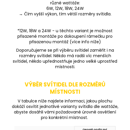
různé wattáže:
6W, 12W, 18W, 24W
→ Čím vyšší výkon, tím větší rozměry svítidla.
*12W, 18W a 24W - u těchto variant je možnost
přisazené montáže po dokoupení rámečku pro
přisazenou montáž (více info níže)
Doporučujeme se při výběru svítidel zaměřit i na
rozměry svítidel. Někdo má radši víc menších
svítidel, někdo upřednostňuje jedno velké uprostřed
místnosti.
VÝBĚR SVÍTIDEL DLE ROZMĚRŮ
MÍSTNOSTI
V tabulce níže najdete informaci, jakou plochu
dokáží osvítit jednotlivé varianty svítidla dle wattáže,
abyste dosáhli vámi požadované úrovně osvětlení
pro konkrétní místnost.