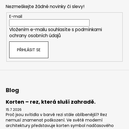
p
Nezmeškejte žádné novinky či slevy!
a
t
E-mail
í
Vložením e-mailu souhlasíte s
podmínkami
ochrany osobních údajů
PŘIHLÁSIT SE
Blog
Korten – rez, která sluší zahradě.
15.7.2026
Proč jsou svítidla v barvě rezi stále oblíbenější? Rez
nemusí znamenat poškození. Ve světě moderní
architektury představuje korten symbol nadčasového