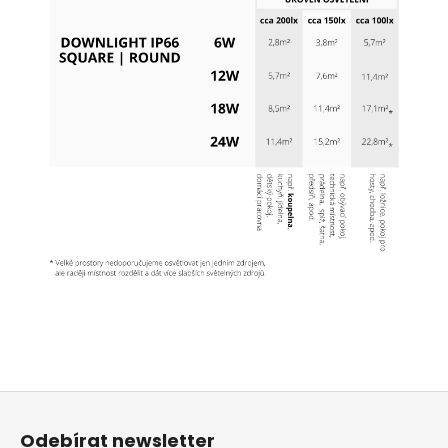
Z
á
Odebírat newsletter