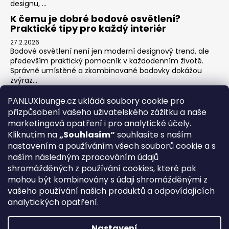
designu, ...
K čemu je dobré bodové osvětlení?
Praktické tipy pro každý interiér
27.2.2026
Bodové osvětlení není jen moderní designový trend, ale
především praktický pomocník v každodenním životě.
Správně umístěné a zkombinované bodovky dokážou
zvýraz...
Jak na zónové osvětlení v obýváku?
PANLUXlounge.cz ukládá soubory cookie pro
3.2.2026
přizpůsobení vašeho uživatelského zážitku a naše
Obývací pokoj je srdcem domova – místo pro relaxaci,
marketingová opatření i pro analytické účely.
sledování televize, hraní her s dětmi, posezení s přáteli i
Kliknutím na
„Souhlasím“
souhlasíte s naším
klidné chvíle s knihou. Každá z těchto aktivit ...
nastavením a používáním všech souborů cookie a s
naším následným zpracováním údajů
shromážděných z používání cookies, které pak
O nás
Kontakty
Obchodní podmínky
Vrácení zboží
mohou být kombinovány s údaji shromážděnými z
Blog
vašeho používání našich produktů a odpovídajících
analytických opatření.
REGISTRACE
Nastavení