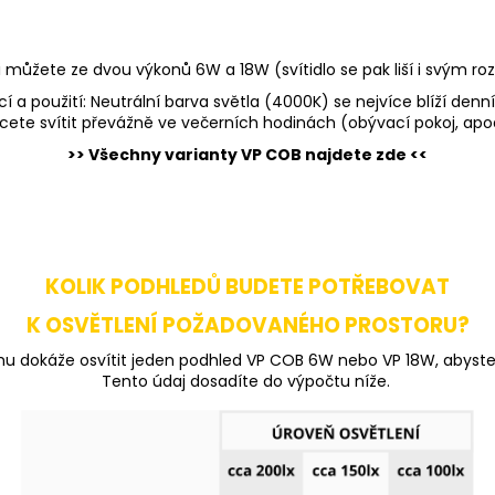
i můžete ze dvou výkonů 6W a 18W (svítidlo se pak liší i svým 
cí a použití: Neutrální barva světla (4000K) se nejvíce blíží den
cete svítit převážně ve večerních hodinách (obývací pokoj, apod
>> Všechny varianty VP COB najdete zde <<
KOLIK PODHLEDŮ BUDETE POTŘEBOVAT
K OSVĚTLENÍ POŽADOVANÉHO PROSTORU?
ochu dokáže osvítit jeden podhled VP COB 6W nebo VP 18W, abyst
Tento údaj dosadíte do výpočtu níže.