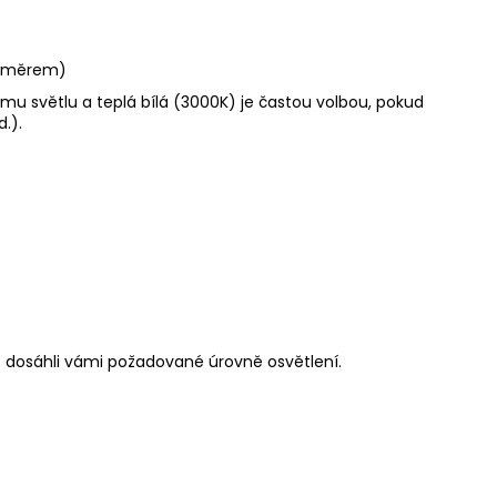
rozměrem)
nímu světlu a teplá bílá (3000K) je častou volbou, pokud
.).
e dosáhli vámi požadované úrovně osvětlení.