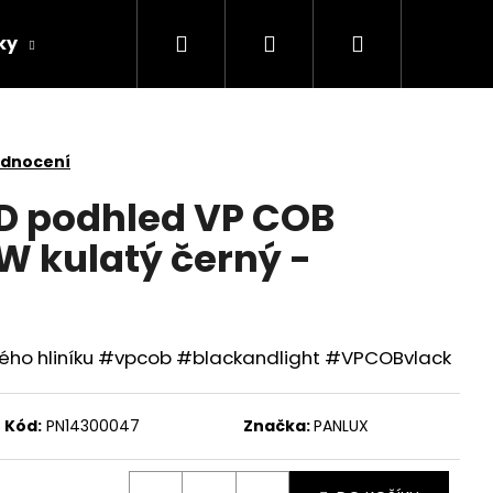
Hledat
Přihlášení
Nákupní
ky
Žárovky
Další
AKCE
košík
odnocení
D podhled VP COB
W kulatý černý -
itého hliníku #vpcob #blackandlight #VPCOBvlack
Kód:
PN14300047
Značka:
PANLUX
UXE SVĚTELNÝ ZDROJ