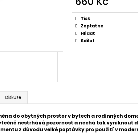
660 Kč
REFLEKTOR SE SENZOREM A EASY
15W TEPLÁ BÍLÁ
SVORKOVNICÍ TUYA WIFI, BÍLÁ
100 Kč
Měrná
960 Kč
cena:
Tisk
Zeptat se
Hlídat
Sdílet
Diskuze
ména do obytných prostor v bytech a rodinných dom
bytečně nestrhává pozornost a nechá tak vyniknout de
timentu z důvodu velké poptávky pro použití v modern