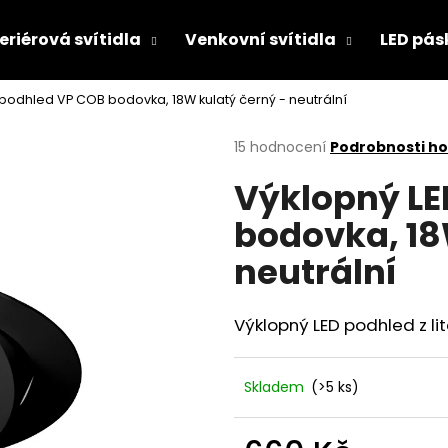
eriérová svítidla
Venkovní svítidla
LED pás
 podhled VP COB bodovka, 18W kulatý černý - neutrální
Co potřebujete najít?
Průměrné
15 hodnocení
Podrobnosti h
hodnocení
Výklopný LE
produktu
HLEDAT
je
bodovka, 18
5,0
z
neutrální
5
Doporučujeme
hvězdiček.
Výklopný LED podhled z l
Skladem
(>5 ks)
VANA EVO S 20W SMART CHYTRÝ LED
LED GLOBO DEL