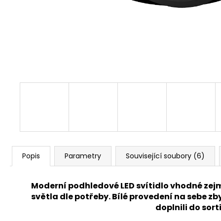
DOWNLIGHT SQUARE IP66 - TEPLÁ BÍLÁ
425 Kč
Popis
Parametry
Související soubory (6)
Moderní podhledové LED svítidlo vhodné zej
světla dle potřeby. Bílé provedení na sebe z
doplnili do sor