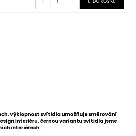
DO KOŠÍKU
ech. Výklopnost svítidla umožňuje směrování
sign interiéru, černou variantu svítidla jsme
ích interiérech.