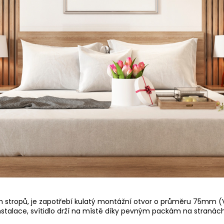
vých stropů, je zapotřebí kulatý montážní otvor o průměru 75
talace, svítidlo drží na místě díky pevným packám na stranách s