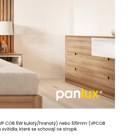
mm (VP COB 6W kulatý/hranatý) nebo 105mm (VPCOB
vítidla, které se schovají ve stropě.