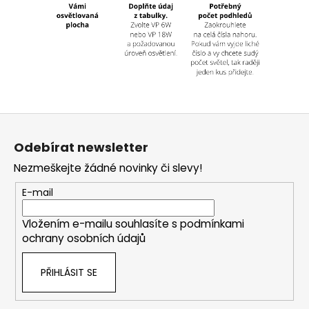
Z
á
Odebírat newsletter
p
Nezmeškejte žádné novinky či slevy!
a
t
E-mail
í
Vložením e-mailu souhlasíte s
podmínkami
ochrany osobních údajů
PŘIHLÁSIT SE