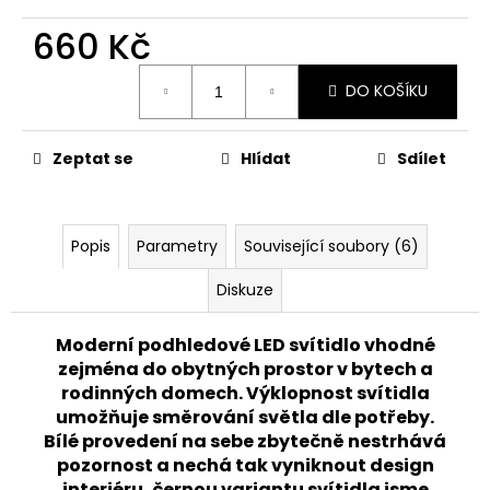
č
u
660 Kč
j
e
Měrná
DO KOŠÍKU
cena:
m
e
Zeptat se
Hlídat
Sdílet
VENKOVNÍ
NÁSTĚNNÉ
LED
SVÍTIDLO
Popis
Parametry
Související soubory (6)
BLOCO
10W,
Diskuze
ANTRACIT
945
Moderní podhledové LED svítidlo vhodné
Kč
Původně:
zejména do obytných prostor v bytech a
1
rodinných domech. Výklopnost svítidla
520
umožňuje směrování světla dle potřeby.
Kč
Bílé provedení na sebe zbytečně nestrhává
pozornost a nechá tak vyniknout design
interiéru, černou variantu svítidla jsme