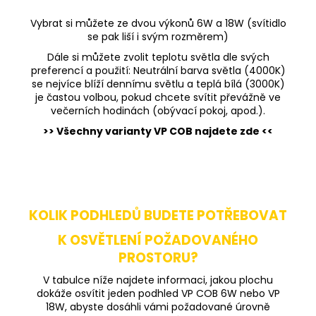
Vybrat si můžete ze dvou výkonů 6W a 18W (svítidlo
se pak liší i svým rozměrem)
Dále si můžete zvolit teplotu světla dle svých
preferencí a použití: Neutrální barva světla (4000K)
se nejvíce blíží dennímu světlu a teplá bílá (3000K)
je častou volbou, pokud chcete svítit převážně ve
večerních hodinách (obývací pokoj, apod.).
>> Všechny varianty VP COB najdete zde <<
KOLIK PODHLEDŮ BUDETE POTŘEBOVAT
K OSVĚTLENÍ POŽADOVANÉHO
PROSTORU?
V tabulce níže najdete informaci, jakou plochu
dokáže osvítit jeden podhled VP COB 6W nebo VP
18W, abyste dosáhli vámi požadované úrovně