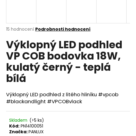
a
j
í
Průměrné
15 hodnocení
Podrobnosti hodnocení
t
hodnocení
?
Výklopný LED podhled
produktu
je
VP COB bodovka 18W,
4,8
z
kulatý černý - teplá
5
hvězdiček.
HLEDAT
bílá
Výklopný LED podhled z litého hliníku #vpcob
D
#blackandlight #VPCOBvlack
o
p
o
Skladem
(>5 ks)
r
Kód:
PN14100051
u
Značka:
PANLUX