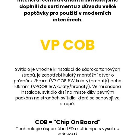
doplnili do sortimentu z důvodu velké
poptávky pro použití v moderních
interiérech.
VP COB
Svítidlo je vhodné k instalaci do sádrokartonových
stropů, je zapotřebí kulatý montážní otvor o
průměru 75mm (VP COB 6W kulatý/hranatý) nebo
105mm (VPCOB 18Wkulatý/hranatý). Velmi snadná
instalace, svítidlo drží na místě díky pevným
packám na stranách svítidla, které se schovají ve
stropě.
COB = "Chip On Board"
Technologie úsporného LED multichipu s vysokou
svítivostí