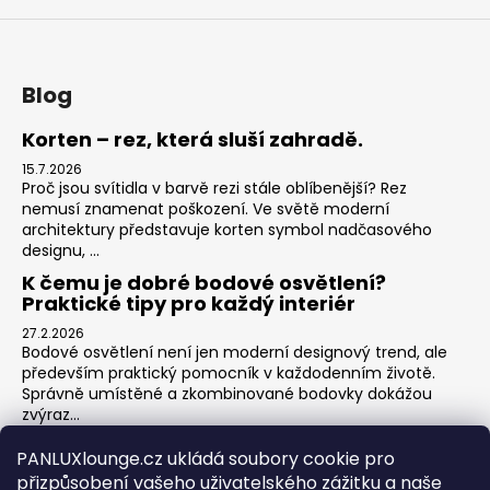
Blog
Korten – rez, která sluší zahradě.
15.7.2026
Proč jsou svítidla v barvě rezi stále oblíbenější? Rez
nemusí znamenat poškození. Ve světě moderní
architektury představuje korten symbol nadčasového
designu, ...
K čemu je dobré bodové osvětlení?
Praktické tipy pro každý interiér
27.2.2026
Bodové osvětlení není jen moderní designový trend, ale
především praktický pomocník v každodenním životě.
Správně umístěné a zkombinované bodovky dokážou
zvýraz...
Jak na zónové osvětlení v obýváku?
PANLUXlounge.cz ukládá soubory cookie pro
3.2.2026
přizpůsobení vašeho uživatelského zážitku a naše