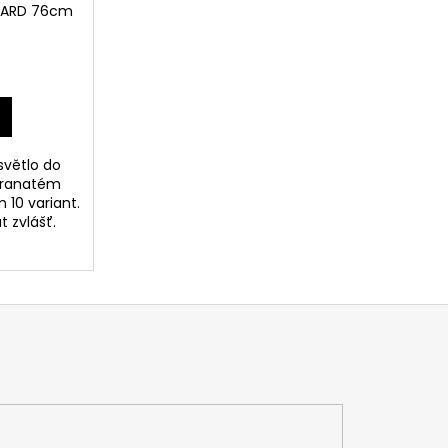
GARD 76cm
světlo do
hranatém
10 variant.
t zvlášť.