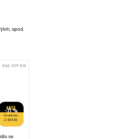
ýloh, apod.
Kód:
VOT-E14
AKCE
–21 %
PŮVODNÍ CENA
2 404 Kč
idlo se