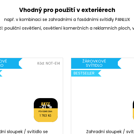
Vhodný pro použití v exteriérech
např. v kombinaci se
zahradními
a
fasádními svítidly
PANLUX
tí:
pouliční osvětlení, osvětlení komerčních a reklamních ploch, v
OVÉ
ŽÁROVKOVÉ
Kód:
NOT-E14
LO
SVÍTIDLO
BESTSELLER
AKCE
–21 %
PŮVODNÍ CENA
1 763 Kč
ní sloupek / svítidlo se
Zahradní sloupek / svít