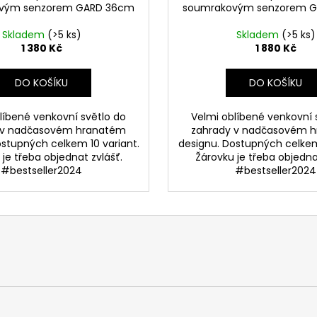
vým senzorem GARD 36cm
soumrakovým senzorem 
Skladem
(>5 ks)
Skladem
(>5 ks)
1 380 Kč
1 880 Kč
DO KOŠÍKU
DO KOŠÍKU
líbené venkovní světlo do
Velmi oblíbené venkovní 
 v nadčasovém hranatém
zahrady v nadčasovém 
ostupných celkem 10 variant.
designu. Dostupných celkem 
je třeba objednat zvlášť.
Žárovku je třeba objedna
#bestseller2024
#bestseller2024