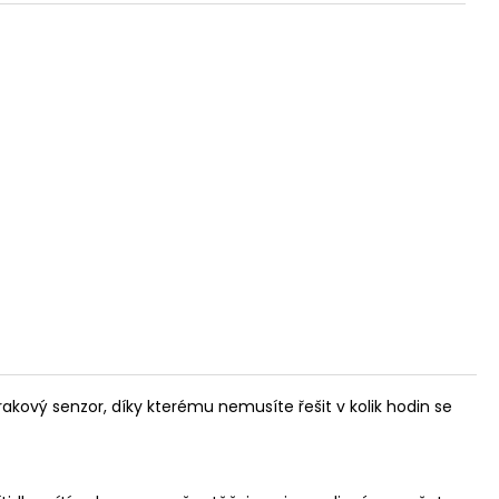
MPIČKA VIVIEN LED
č
akový senzor, díky kterému nemusíte řešit v kolik hodin se