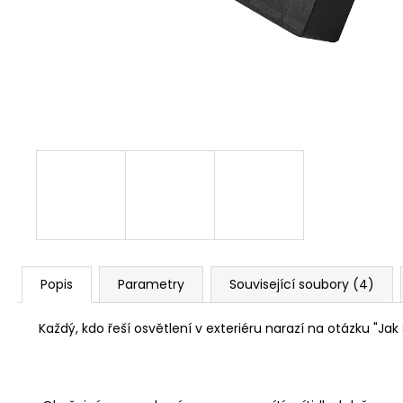
525 Kč
Původně:
673 Kč
Popis
Parametry
Související soubory (4)
Každý, kdo řeší osvětlení v exteriéru narazí na otázku "J