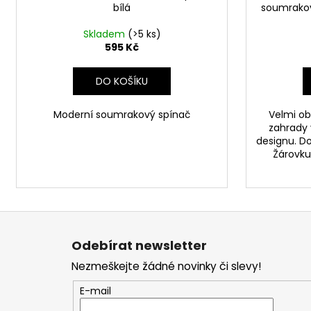
bílá
soumrako
Skladem
(>5 ks)
595 Kč
DO KOŠÍKU
Moderní soumrakový spínač
Velmi ob
zahrady
designu. D
Žárovku 
Z
á
Odebírat newsletter
p
Nezmeškejte žádné novinky či slevy!
a
t
E-mail
í