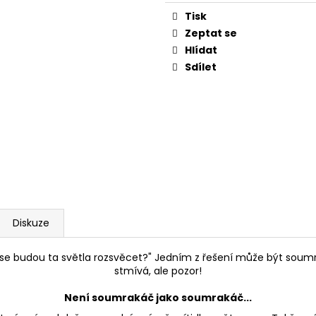
STMÍVATELNÁ LA
565 Kč
cena:
IP54, ČERNÁ
Tisk
Původně:
721 Kč
520 Kč
Zeptat se
Původně:
662 K
Hlídat
Sdílet
Diskuze
ak se budou ta světla rozsvěcet?" Jedním z řešení může být soumr
stmívá, ale pozor!
Není soumrakáč jako soumrakáč...