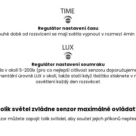
Regulátor nastavení času
louhé době od rozsvícení se mají světla vypnout v rozmezí 4min
Regulátor nastavení soumraku
la v okolí 5-200lx (pro co nejlepší citlivost senzoru doporučuje
ální úrovně LUX v okolí, takže stačí když tlačítko stisknete v 
osvětlení každý den rozsvěcet
olik světel zvládne senzor maximálně ovláda
zor můžete zapojit tolik svítidel, aby součet jejich příkonů nepř