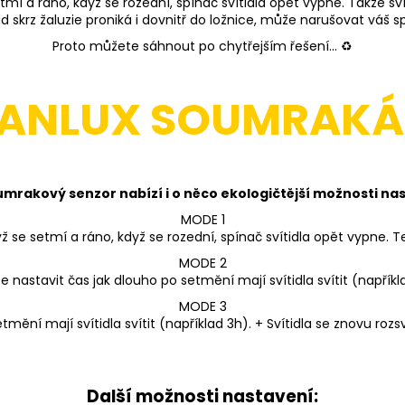
mí a ráno, když se rozední, spínač svítidla opět vypne. Takže sví
ud skrz žaluzie proniká i dovnitř do ložnice, může narušovat váš
Proto můžete sáhnout po chytřejším řešení... ♻️
ANLUX SOUMRAK
mrakový senzor nabízí i o něco ekologičtější možnosti na
MODE 1
dyž se setmí a ráno, když se rozední, spínač svítidla opět vypne. Te
MODE 2
 nastavit čas jak dlouho po setmění mají svítidla svítit (napříkl
MODE 3
tmění mají svítidla svítit (například 3h). + Svítidla se znovu roz
Další možnosti nastavení: