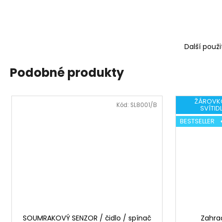
Další použi
Podobné produkty
ŽÁROVK
Kód:
SL8001/B
SVÍTID
BESTSELLER
SOUMRAKOVÝ SENZOR / čidlo / spínač
Zahrad