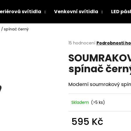
eriérová svítidla
Venkovní svítidla
LED pás
/ spínač černý
Co potřebujete najít?
Průměrné
15 hodnocení
Podrobnosti h
hodnocení
SOUMRAKOVÝ 
produktu
HLEDAT
je
spínač čern
4,2
z
5
Doporučujeme
hvězdiček.
Moderní soumrakový spí
Skladem
(>5 ks)
595 Kč
CONTROLLER CLICK SWITCH 230V
PANLUX VENKOV
Měrná