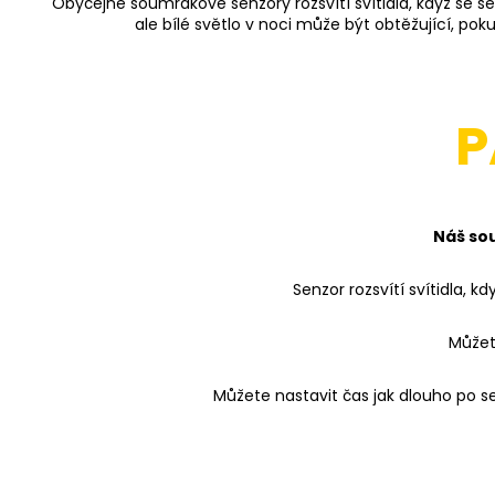
Obyčejné soumrakové senzory rozsvítí svítidla, když se set
ale bílé světlo v noci může být obtěžující, pok
P
Náš sou
Senzor rozsvítí svítidla, k
Můžete
Můžete nastavit čas jak dlouho po se