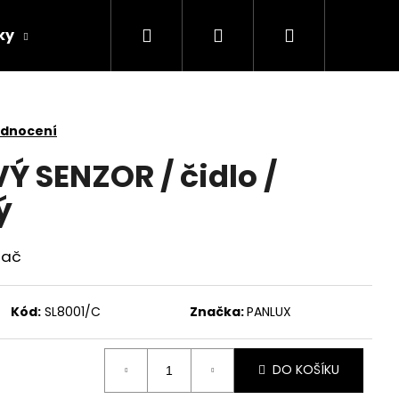
Hledat
Přihlášení
Nákupní
ky
Žárovky
Další
AKCE
košík
odnocení
SENZOR / čidlo /
ý
nač
Kód:
SL8001/C
Značka:
PANLUX
DO KOŠÍKU
NÍ DOBÍJECÍ