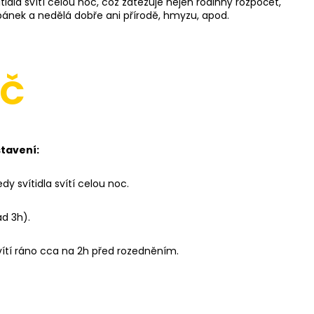
tidla svítí celou noc, což zatěžuje nejen rodinný rozpočet,
 spánek a nedělá dobře ani přírodě, hmyzu, apod.
ÁČ
stavení:
dy svítidla svítí celou noc.
ad 3h).
svítí ráno cca na 2h před rozedněním.