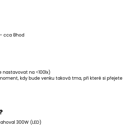
 - cca 8hod
me nastavovat na <100lx)
moment, kdy bude venku taková tma, při které si přejete
t?
esahoval 300W (LED)