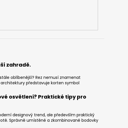
uší zahradě.
zi stále oblíbenější? Rez nemusí znamenat
 architektury představuje korten symbol
vé osvětlení? Praktické tipy pro
derní designový trend, ale především praktický
otě. Správně umístěné a zkombinované bodovky