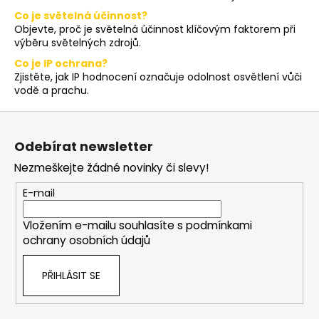
Co je světelná účinnost?
Objevte, proč je světelná účinnost klíčovým faktorem při
výběru světelných zdrojů.
Co je IP ochrana?
Zjistěte, jak IP hodnocení označuje odolnost osvětlení vůči
vodě a prachu.
Z
á
Odebírat newsletter
p
Nezmeškejte žádné novinky či slevy!
a
t
E-mail
í
Vložením e-mailu souhlasíte s
podmínkami
ochrany osobních údajů
PŘIHLÁSIT SE