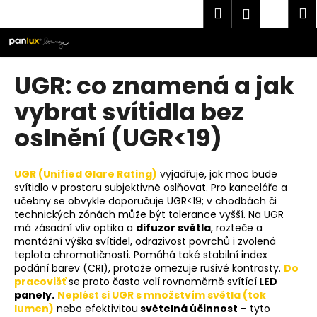
K
Přejít
Hledat
Náku
M
Přihlášen
na
o
obsah
Zpět
Zpět
košík
š
í
C
UGR: co znamená a jak
k
o
vybrat svítidla bez
p
oslnění (UGR<19)
o
t
ř
UGR (Unified Glare Rating)
vyjadřuje, jak moc bude
e
svítidlo v prostoru subjektivně oslňovat. Pro kanceláře a
učebny se obvykle doporučuje UGR<19; v chodbách či
b
technických zónách může být tolerance vyšší. Na UGR
u
má zásadní vliv optika a
difuzor světla
, rozteče a
j
montážní výška svítidel, odrazivost povrchů i zvolená
teplota chromatičnosti. Pomáhá také stabilní index
e
podání barev (CRI), protože omezuje rušivé kontrasty.
Do
t
pracovišť
se proto často volí rovnoměrně svítící
LED
e
panely.
Neplést si UGR s množstvím světla (tok
lumen)
nebo efektivitou
světelná účinnost
– tyto
n