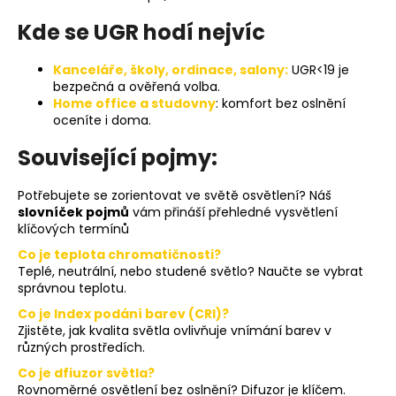
č
u
Kde se UGR hodí nejvíc
j
e
Kanceláře, školy, ordinace, salony:
UGR<19 je
m
bezpečná a ověřená volba.
e
Home office a studovny
: komfort bez oslnění
oceníte i doma.
CONTROLLER
Související pojmy:
CLICK
SWITCH
Potřebujete se zorientovat ve světě osvětlení? Náš
230V
slovníček pojmů
vám přináší přehledné vysvětlení
565
klíčových termínů
Kč
Původně:
Co je teplota chromatičnosti?
721
Teplé, neutrální, nebo studené světlo? Naučte se vybrat
Kč
správnou teplotu.
Co je Index podání barev (CRI)?
Zjistěte, jak kvalita světla ovlivňuje vnímání barev v
různých prostředích.
Co je dfiuzor světla?
Rovnoměrné osvětlení bez oslnění? Difuzor je klíčem.