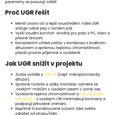
parametry se posuzují zvlášť.
a
Proč UGR řešit
j
í
Menší únava očí a lepší soustředění: nízké UGR
t
snižuje rušivé jasy v zorném poli.
?
Vyšší vizuální komfort: vhodné pro práci s PC, čtení a
přesné činnosti.
Konzistentní vzhled světla: v kombinaci s kvalitním
difuzorem a správnou teplotou chromatičnosti
působí prostor příjemně a vyváženě.
HLEDAT
Jak UGR snížit v projektu
Zvolte svítidla s
UGR<19
(např. mikroprizmatický
difuzor).
D
Správné rozteče a výšky montáže: vyhněte se
o
„horkým“ místům s vysokým jasem v zorné ose.
p
Vyvážená teplota chromatičnosti a
CRI: neutrální
o
bílé 4000 K
s vysokým CRI minimalizují kontrasty a
r
podporují přirozené vnímání.
Nepřímé či kombinované svícení: část světla
u
odrážet od stropu/stěn.