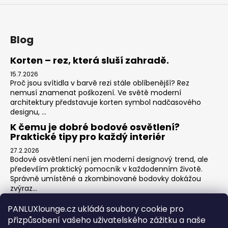
Blog
Korten – rez, která sluší zahradě.
15.7.2026
Proč jsou svítidla v barvě rezi stále oblíbenější? Rez
nemusí znamenat poškození. Ve světě moderní
architektury představuje korten symbol nadčasového
designu, ...
K čemu je dobré bodové osvětlení?
Praktické tipy pro každý interiér
27.2.2026
Bodové osvětlení není jen moderní designový trend, ale
především praktický pomocník v každodenním životě.
Správně umístěné a zkombinované bodovky dokážou
zvýraz...
Jak na zónové osvětlení v obýváku?
PANLUXlounge.cz ukládá soubory cookie pro
3.2.2026
přizpůsobení vašeho uživatelského zážitku a naše
Obývací pokoj je srdcem domova – místo pro relaxaci,