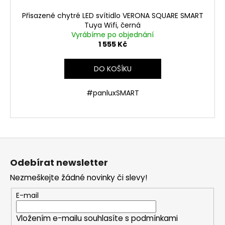
Přisazené chytré LED svítidlo VERONA SQUARE SMART
Tuya Wifi, černá
Vyrábíme po objednání
1 555 Kč
DO KOŠÍKU
#panluxSMART
Z
á
Odebírat newsletter
p
Nezmeškejte žádné novinky či slevy!
a
t
E-mail
í
Vložením e-mailu souhlasíte s
podmínkami