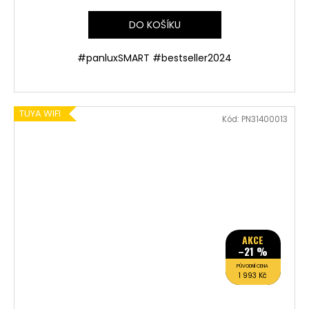
DO KOŠÍKU
#panluxSMART #bestseller2024
TUYA WIFI
Kód:
PN31400013
AKCE
–21 %
PŮVODNÍ CENA
1 993 Kč