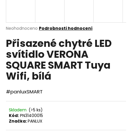
a
j
í
Průměrné
Neohodnoceno
Podrobnosti hodnocení
t
hodnocení
?
Přisazené chytré LED
produktu
je
svítidlo VERONA
0,0
z
SQUARE SMART Tuya
5
hvězdiček.
HLEDAT
Wifi, bílá
#panluxSMART
D
o
p
Skladem
(>5 ks)
o
Kód:
PN31400015
r
Značka:
PANLUX
u