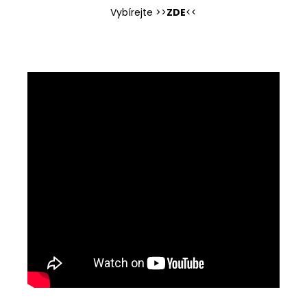
Vybírejte >>
ZDE
<<