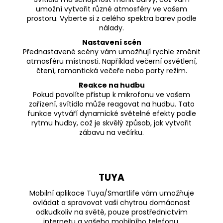
umožní vytvořit různé atmosféry ve vašem
prostoru. Vyberte si z celého spektra barev podle
nálady.
Nastavení scén
Přednastavené scény vám umožňují rychle změnit
atmosféru místnosti. Například večerní osvětlení,
čtení, romantická večeře nebo party režim.
Reakce na hudbu
Pokud povolíte přístup k mikrofonu ve vašem
zařízení, svítidlo může reagovat na hudbu. Tato
funkce vytváří dynamické světelné efekty podle
rytmu hudby, což je skvělý způsob, jak vytvořit
zábavu na večírku.
TUYA
Mobilní aplikace Tuya/Smartlife vám umožňuje
ovládat a spravovat vaši chytrou domácnost
odkudkoliv na světě, pouze prostřednictvím
internetu a vašeho mobilního telefonu.