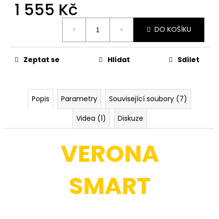
č
1 555 Kč
u
j
Měrná
DO KOŠÍKU
cena:
e
m
e
Zeptat se
Hlídat
Sdílet
VANA
EVO
Popis
Parametry
Související soubory (7)
S
20W
SMART
Videa (1)
Diskuze
CHYTRÝ
LED
REFLEKTOR
VERONA
SE
SENZOREM
A
SMART
EASY
SVORKOVNICÍ
TUYA
WIFI,
ČERNÁ