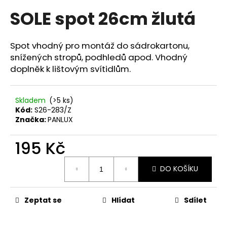
hodnocení
a
SOLE spot 26cm žlutá
produktu
je
j
0,0
í
z
Spot vhodný pro montáž do sádrokartonu,
t
5
snížených stropů, podhledů apod. Vhodný
hvězdiček.
?
doplněk k lištovým svítidlům.
Skladem
(>5 ks)
Kód:
S26-283/Z
HLEDAT
Značka:
PANLUX
195 Kč
D
Měrná
DO KOŠÍKU
cena:
o
p
o
Zeptat se
Hlídat
Sdílet
r
u