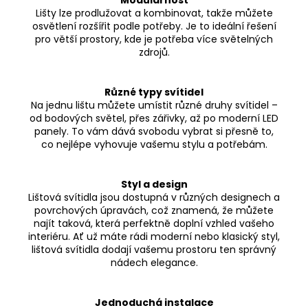
Modulárnost
Lišty lze prodlužovat a kombinovat, takže můžete
osvětlení rozšířit podle potřeby. Je to ideální řešení
pro větší prostory, kde je potřeba více světelných
zdrojů.
Různé typy svítidel
Na jednu lištu můžete umístit různé druhy svítidel –
od bodových světel, přes zářivky, až po moderní LED
panely. To vám dává svobodu vybrat si přesně to,
co nejlépe vyhovuje vašemu stylu a potřebám.
Styl a design
Lištová svítidla jsou dostupná v různých designech a
povrchových úpravách, což znamená, že můžete
najít taková, která perfektně doplní vzhled vašeho
interiéru. Ať už máte rádi moderní nebo klasický styl,
lištová svítidla dodají vašemu prostoru ten správný
nádech elegance.
Jednoduchá instalace