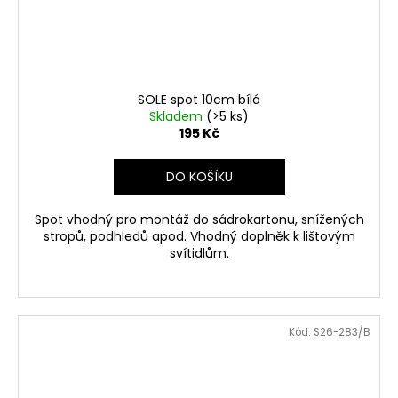
SOLE spot 10cm bílá
Skladem
(>5 ks)
195 Kč
DO KOŠÍKU
Spot vhodný pro montáž do sádrokartonu, snížených
stropů, podhledů apod. Vhodný doplněk k lištovým
svítidlům.
Kód:
S26-283/B