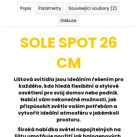
č
u
Popis
Parametry
Související soubory (2)
j
e
Diskuze
m
e
SOLE SPOT 26
LED
CM
GLOBO
DELUXE
SVĚTELNÝ
ZDROJ
15W
Lištová svítidla jsou ideálním řešením pro
TEPLÁ
každého, kdo hledá flexibilní a stylové
BÍLÁ
osvětlení pro svůj domov nebo podnik.
100
Nabízí vám nekonečné možnosti, jak
Kč
přizpůsobit světlo vašim potřebám a
vytvořit ideální atmosféru v jakémkoli
prostoru.
Široká nabídka světel napojitelných na
lištu umožňuje použití jak halogenových,