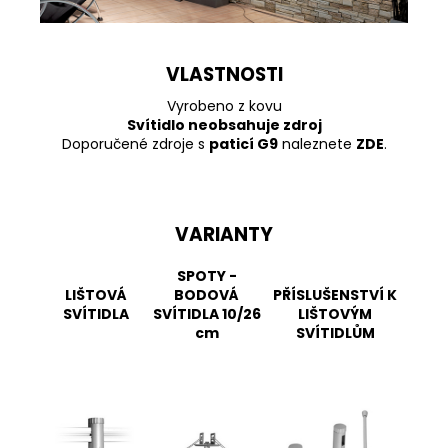
VLASTNOSTI
Vyrobeno z kovu
Svítidlo neobsahuje zdroj
Doporučené zdroje s
paticí G9
naleznete
ZDE
.
VARIANTY
SPOTY -
LIŠTOVÁ
BODOVÁ
PŘÍSLUŠENSTVÍ K
SVÍTIDLA
SVÍTIDLA 10/26
LIŠTOVÝM
cm
SVÍTIDLŮM