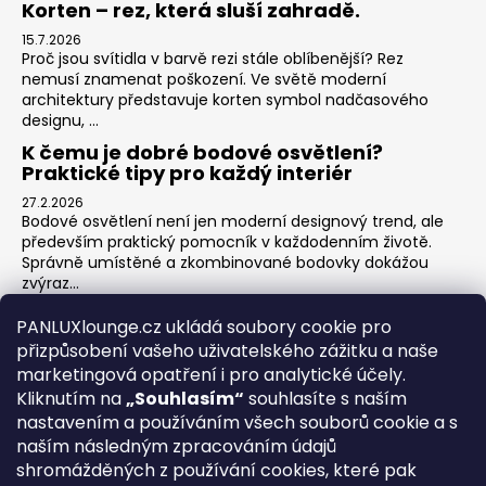
Korten – rez, která sluší zahradě.
15.7.2026
Proč jsou svítidla v barvě rezi stále oblíbenější? Rez
nemusí znamenat poškození. Ve světě moderní
architektury představuje korten symbol nadčasového
designu, ...
K čemu je dobré bodové osvětlení?
Praktické tipy pro každý interiér
27.2.2026
Bodové osvětlení není jen moderní designový trend, ale
především praktický pomocník v každodenním životě.
Správně umístěné a zkombinované bodovky dokážou
zvýraz...
Jak na zónové osvětlení v obýváku?
PANLUXlounge.cz ukládá soubory cookie pro
3.2.2026
přizpůsobení vašeho uživatelského zážitku a naše
Obývací pokoj je srdcem domova – místo pro relaxaci,
marketingová opatření i pro analytické účely.
sledování televize, hraní her s dětmi, posezení s přáteli i
Kliknutím na
„Souhlasím“
souhlasíte s naším
klidné chvíle s knihou. Každá z těchto aktivit ...
nastavením a používáním všech souborů cookie a s
naším následným zpracováním údajů
shromážděných z používání cookies, které pak