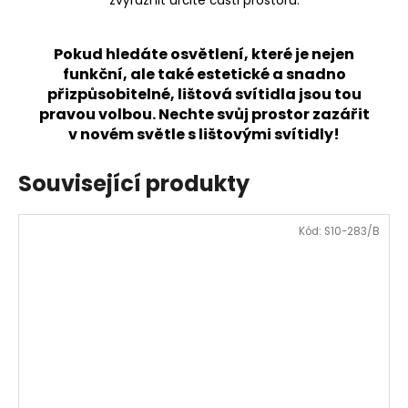
zvýraznit určité části prostoru.
Pokud hledáte osvětlení, které je nejen
funkční, ale také estetické a snadno
přizpůsobitelné, lištová svítidla jsou tou
pravou volbou. Nechte svůj prostor zazářit
v novém světle s lištovými svítidly!
Související produkty
Kód:
S10-283/B