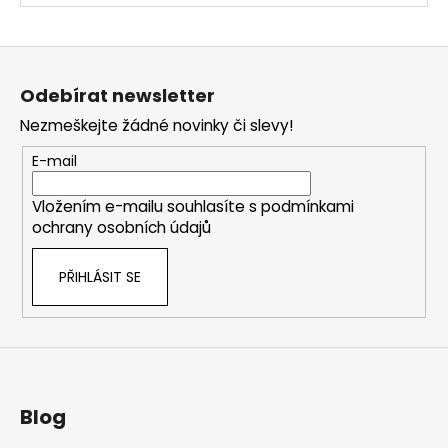
Z
á
Odebírat newsletter
p
Nezmeškejte žádné novinky či slevy!
a
t
E-mail
í
Vložením e-mailu souhlasíte s
podmínkami
ochrany osobních údajů
PŘIHLÁSIT SE
Blog