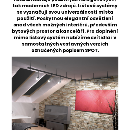
tak moderních LED zdrojů. Lištové systémy
se vyznačují svou univerzálností místa
použití. Poskytnou elegantní osvětlení
snad všech možných interiérů, především
bytových prostor a kanceláří. Pro doplnění
mimo lištový systém nabízíme svítidla i v
samostatných vestavných verzích
označených popisem SPOT.