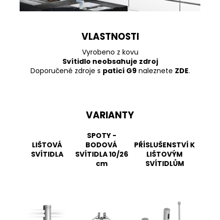
VLASTNOSTI
Vyrobeno z kovu
Svítidlo neobsahuje zdroj
Doporučené zdroje s
paticí G9
naleznete
ZDE
.
VARIANTY
SPOTY -
LIŠTOVÁ
BODOVÁ
PŘÍSLUŠENSTVÍ K
SVÍTIDLA
SVÍTIDLA 10/26
LIŠTOVÝM
cm
SVÍTIDLŮM