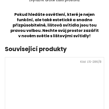
zvýraznit určité části prostoru.
Pokud hledáte osvětlení, které je nejen
funkční, ale také estetické a snadno
přizpůsobitelné, lištová svítidla jsou tou
pravou volbou. Nechte svůj prostor zazářit
v novém světle s lištovými svítidly!
Související produkty
Kód:
L1S-286/B