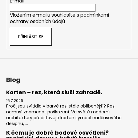
t
E-mail
í
Vložením e-mailu souhlasíte s
podmínkami
ochrany osobních údajů
PŘIHLÁSIT SE
Blog
Korten – rez, která sluší zahradě.
15.7.2026
Proč jsou svítidla v barvě rezi stále oblíbenější? Rez
nemusí znamenat poškození. Ve světě moderní
architektury představuje korten symbol nadčasového
designu, ...
K čemu je dobré bodové osvětlení?