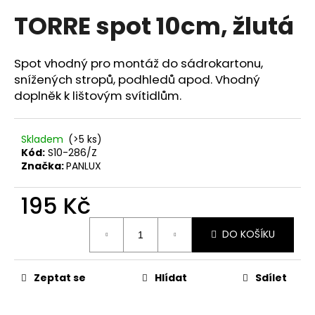
hodnocení
a
TORRE spot 10cm, žlutá
produktu
je
j
0,0
í
z
Spot vhodný pro montáž do sádrokartonu,
t
5
snížených stropů, podhledů apod. Vhodný
hvězdiček.
?
doplněk k lištovým svítidlům.
Skladem
(>5 ks)
Kód:
S10-286/Z
HLEDAT
Značka:
PANLUX
195 Kč
D
Měrná
DO KOŠÍKU
cena:
o
p
o
Zeptat se
Hlídat
Sdílet
r
u