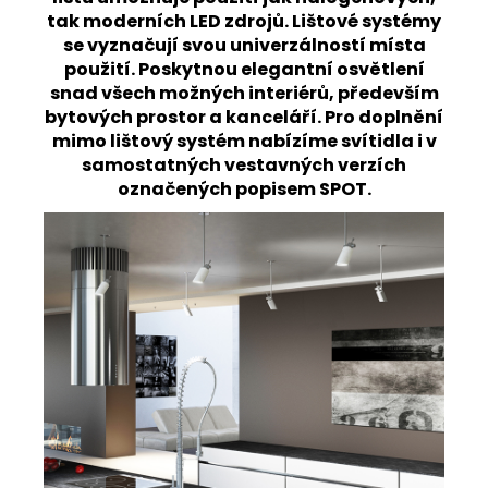
tak moderních LED zdrojů. Lištové systémy
se vyznačují svou univerzálností místa
použití. Poskytnou elegantní osvětlení
snad všech možných interiérů, především
bytových prostor a kanceláří. Pro doplnění
mimo lištový systém nabízíme svítidla i v
samostatných vestavných verzích
označených popisem SPOT.