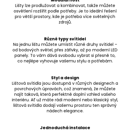
Modulárnost
Lišty lze prodlužovat a kombinovat, takže můžete
osvětlení rozšířit podle potřeby. Je to ideální řešení
pro větší prostory, kde je potřeba více světelných
zdrojů.
Různé typy svítidel
Na jednu lištu můžete umístit různé druhy svítidel –
od bodových světel, přes zářivky, až po moderní LED
panely. To vám dává svobodu vybrat si přesně to,
co nejlépe vyhovuje vašemu stylu a potřebám.
Styl a design
Lištová svítidla jsou dostupná v různých designech a
povrchových úpravách, což znamená, že můžete
najít taková, která perfektně doplní vzhled vašeho
interiéru. Ať už máte rádi moderní nebo klasický styl,
lištová svítidla dodají vašemu prostoru ten správný
nádech elegance.
Jednoduchá instalace