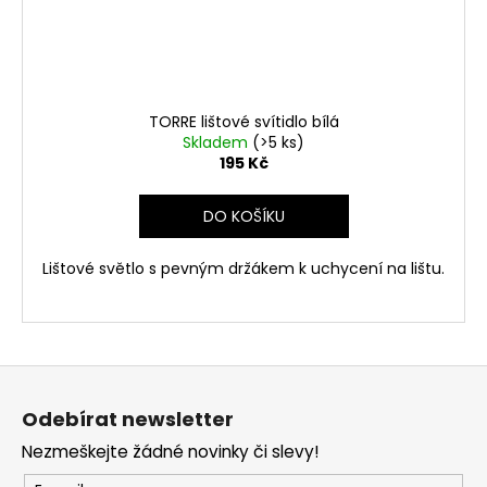
TORRE lištové svítidlo bílá
Skladem
(>5 ks)
195 Kč
DO KOŠÍKU
Lištové světlo s pevným držákem k uchycení na lištu.
Z
á
Odebírat newsletter
p
Nezmeškejte žádné novinky či slevy!
a