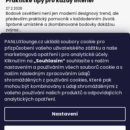
Praktické tipy pro každý interiér
27.2.2026
Bodové osvětlení není jen moderní designový trend, ale
především praktický pomocník v každodenním životě.
Správně umístěné a zkombinované bodovky dokážou
zvýraz...
Jak na zónové osvětlení v obýváku?
PANLUXlounge.cz ukládá soubory cookie pro
3.2.2026
přizpůsobení vašeho uživatelského zážitku a naše
Obývací pokoj je srdcem domova – místo pro relaxaci,
marketingová opatření i pro analytické účely.
sledování televize, hraní her s dětmi, posezení s přáteli i
Kliknutím na
„Souhlasím“
souhlasíte s naším
klidné chvíle s knihou. Každá z těchto aktivit ...
nastavením a používáním všech souborů cookie a s
naším následným zpracováním údajů
shromážděných z používání cookies, které pak
O nás
Kontakty
Obchodní podmínky
Vrácení zboží
mohou být kombinovány s údaji shromážděnými z
Blog
vašeho používání našich produktů a odpovídajících
analytických opatření.
REGISTRACE
Nastavení
Vytvořil Shoptet
Copyright 2026
PANLUX lounge
. Všechna práva