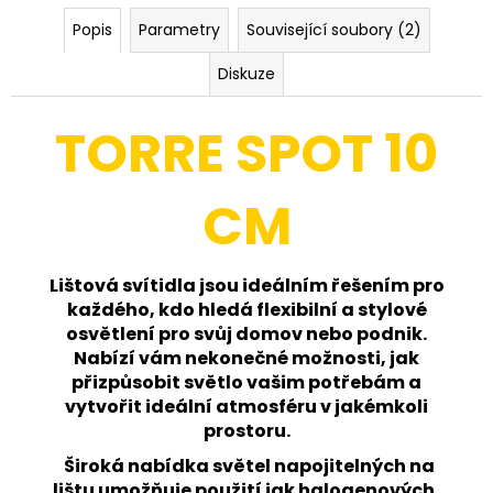
č
u
Popis
Parametry
Související soubory (2)
j
e
Diskuze
m
e
TORRE SPOT 10
PANLUX
CM
VENKOVNÍ
DOBÍJECÍ
STMÍVATELNÁ
LAMPIČKA
VIVIEN
Lištová svítidla jsou ideálním řešením pro
LED
každého, kdo hledá flexibilní a stylové
IP54,
osvětlení pro svůj domov nebo podnik.
ČERNÁ
Nabízí vám nekonečné možnosti, jak
520
přizpůsobit světlo vašim potřebám a
Kč
Původně:
vytvořit ideální atmosféru v jakémkoli
662
prostoru.
Kč
Široká nabídka světel napojitelných na
lištu umožňuje použití jak halogenových,