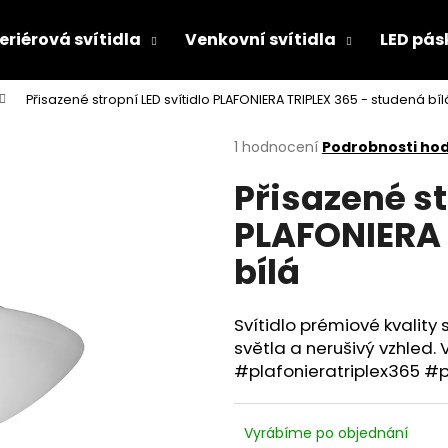
eriérová svítidla
Venkovní svítidla
LED pás
Přisazené stropní LED svítidlo PLAFONIERA TRIPLEX 365 - studená bíl
Co potřebujete najít?
Průměrné
1 hodnocení
Podrobnosti ho
hodnocení
Přisazené st
produktu
HLEDAT
je
PLAFONIERA 
5,0
z
bílá
5
Doporučujeme
hvězdiček.
Svítidlo prémiové kvality
světla a nerušivý vzhled.
#plafonieratriplex365 #p
CONTROLLER CLICK SWITCH 230V
PANLUX VENKOV
Vyrábíme po objednání