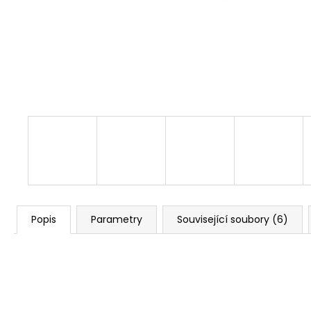
525 Kč
Původně:
673 Kč
Popis
Parametry
Související soubory (6)