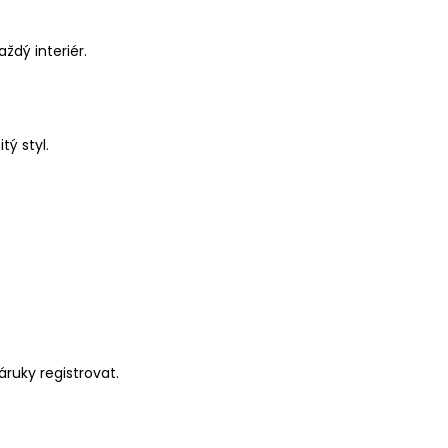
aždý interiér.
ý styl.
ruky registrovat.