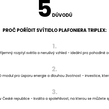
5
DŮVODŮ
PROČ POŘÍDIT SVÍTIDLO PLAFONIERA TRIPLEX:
1.
 příjemný rozptyl světla a nerušivý vzhled - ideální pro pohodlné
2.
D modul pro úsporu energie a dlouhou životnost - investice, která
3.
 České republice - kvalita a spolehlivost, na kterou se můžete 