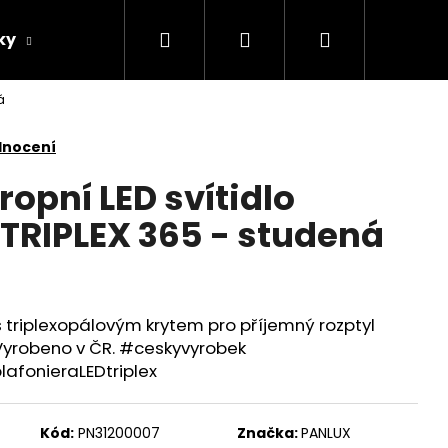
Hledat
Přihlášení
Nákupní
ky
Žárovky
Další
AKCE
á
košík
dnocení
ropní LED svítidlo
TRIPLEX 365 - studená
 s triplexopálovým krytem pro příjemný rozptyl
 Vyrobeno v ČR. #ceskyvyrobek
lafonieraLEDtriplex
NÍ DOBÍJECÍ
Kód:
PN31200007
Značka:
PANLUX