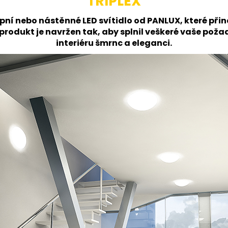
TRIPLEX
ní nebo nástěnné LED svítidlo od PANLUX, které př
ý produkt je navržen tak, aby splnil veškeré vaše po
interiéru šmrnc a eleganci.