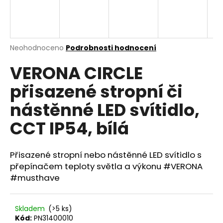
a
j
í
Průměrné
Neohodnoceno
Podrobnosti hodnocení
t
hodnocení
?
VERONA CIRCLE
produktu
je
přisazené stropní či
0,0
z
nástěnné LED svítidlo,
5
hvězdiček.
HLEDAT
CCT IP54, bílá
Přisazené stropní nebo nástěnné LED svítidlo s
D
přepínačem teploty světla a výkonu #VERONA
o
#musthave
p
o
r
Skladem
(>5 ks)
u
Kód:
PN31400010