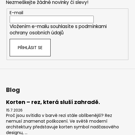
Nezmeškejte žádné novinky či slevy!
a
t
E-mail
í
Vložením e-mailu souhlasíte s
podmínkami
ochrany osobních údajů
PŘIHLÁSIT SE
Blog
Korten – rez, která sluší zahradě.
15.7.2026
Proč jsou svítidla v barvě rezi stále oblíbenější? Rez
nemusí znamenat poškození. Ve světě moderní
architektury představuje korten symbol nadčasového
designu, ...