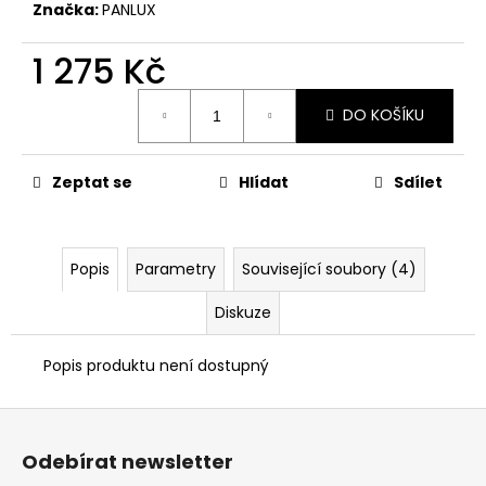
č
Značka:
PANLUX
u
j
1 275 Kč
e
m
Měrná
DO KOŠÍKU
cena:
e
Zeptat se
Hlídat
Sdílet
VENKOVNÍ
NÁSTĚNNÉ
LED
SVÍTIDLO
BLOCO
Popis
Parametry
Související soubory (4)
10W,
ANTRACIT
Diskuze
945
Kč
Původně:
Popis produktu není dostupný
1
520
Z
Kč
á
Odebírat newsletter
p