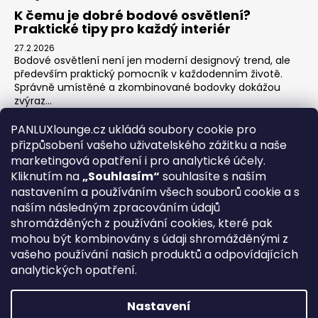
K čemu je dobré bodové osvětlení?
Praktické tipy pro každý interiér
27.2.2026
Bodové osvětlení není jen moderní designový trend, ale
především praktický pomocník v každodenním životě.
Správně umístěné a zkombinované bodovky dokážou
zvýraz...
Jak na zónové osvětlení v obýváku?
PANLUXlounge.cz ukládá soubory cookie pro
3.2.2026
přizpůsobení vašeho uživatelského zážitku a naše
Obývací pokoj je srdcem domova – místo pro relaxaci,
marketingová opatření i pro analytické účely.
sledování televize, hraní her s dětmi, posezení s přáteli i
Kliknutím na
„Souhlasím“
souhlasíte s naším
klidné chvíle s knihou. Každá z těchto aktivit ...
nastavením a používáním všech souborů cookie a s
naším následným zpracováním údajů
shromážděných z používání cookies, které pak
O nás
Kontakty
Obchodní podmínky
Vrácení zboží
mohou být kombinovány s údaji shromážděnými z
Blog
vašeho používání našich produktů a odpovídajících
analytických opatření.
REGISTRACE
Nastavení
Vytvořil Shoptet