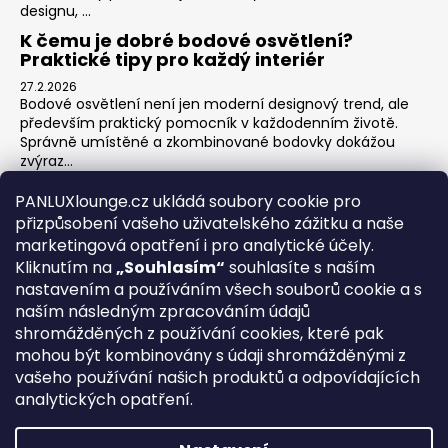
designu, ...
K čemu je dobré bodové osvětlení?
Praktické tipy pro každý interiér
27.2.2026
Bodové osvětlení není jen moderní designový trend, ale
především praktický pomocník v každodenním životě.
Správně umístěné a zkombinované bodovky dokážou
zvýraz...
Jak na zónové osvětlení v obýváku?
PANLUXlounge.cz ukládá soubory cookie pro
3.2.2026
přizpůsobení vašeho uživatelského zážitku a naše
Obývací pokoj je srdcem domova – místo pro relaxaci,
marketingová opatření i pro analytické účely.
sledování televize, hraní her s dětmi, posezení s přáteli i
Kliknutím na
„Souhlasím“
souhlasíte s naším
klidné chvíle s knihou. Každá z těchto aktivit ...
nastavením a používáním všech souborů cookie a s
naším následným zpracováním údajů
shromážděných z používání cookies, které pak
O nás
Kontakty
Obchodní podmínky
Vrácení zboží
mohou být kombinovány s údaji shromážděnými z
Blog
vašeho používání našich produktů a odpovídajících
analytických opatření.
REGISTRACE