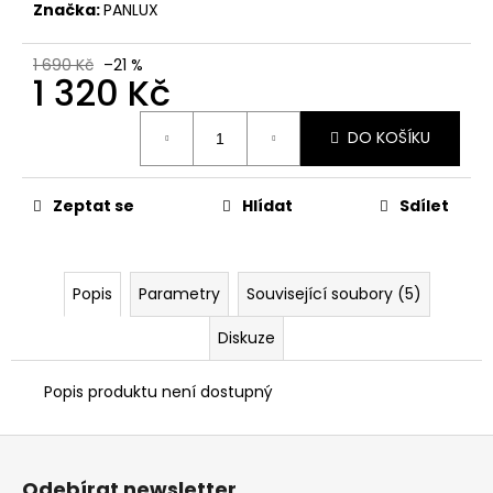
č
Značka:
PANLUX
u
j
1 690 Kč
–21 %
e
1 320 Kč
m
Měrná
e
DO KOŠÍKU
cena:
VANA
Zeptat se
Hlídat
Sdílet
EVO
S
20W
SMART
CHYTRÝ
Popis
Parametry
Související soubory (5)
LED
REFLEKTOR
SE
Diskuze
SENZOREM
A
Popis produktu není dostupný
EASY
SVORKOVNICÍ
TUYA
Z
WIFI,
ČERNÁ
á
Odebírat newsletter