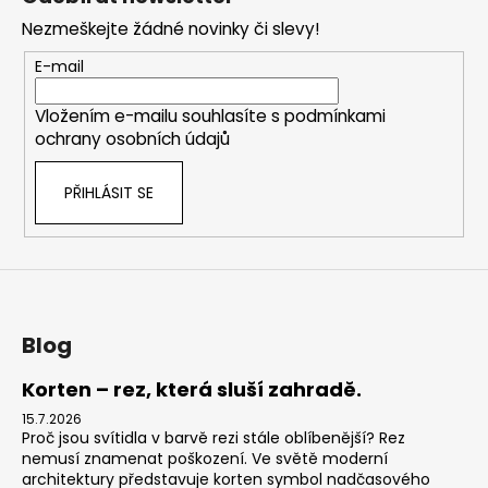
960
p
Kč
Nezmeškejte žádné novinky či slevy!
a
t
E-mail
í
Vložením e-mailu souhlasíte s
podmínkami
ochrany osobních údajů
PŘIHLÁSIT SE
Blog
Korten – rez, která sluší zahradě.
15.7.2026
Proč jsou svítidla v barvě rezi stále oblíbenější? Rez
nemusí znamenat poškození. Ve světě moderní
architektury představuje korten symbol nadčasového