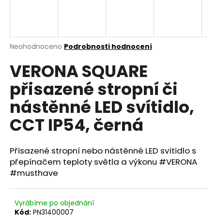
a
j
í
Průměrné
Neohodnoceno
Podrobnosti hodnocení
t
hodnocení
?
VERONA SQUARE
produktu
je
přisazené stropní či
0,0
z
nástěnné LED svítidlo,
5
hvězdiček.
HLEDAT
CCT IP54, černá
Přisazené stropní nebo nástěnné LED svítidlo s
D
přepínačem teploty světla a výkonu #VERONA
o
#musthave
p
o
r
Vyrábíme po objednání
u
Kód:
PN31400007