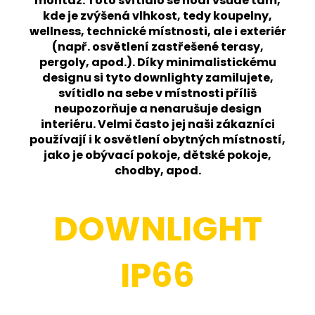
montáž.
Toto svítidlo se hodí všude tam,
kde je zvýšená vlhkost, tedy koupelny,
wellness, technické místnosti, ale i exteriér
(např. osvětlení zastřešené terasy,
pergoly, apod.). Díky minimalistickému
designu si tyto downlighty zamilujete,
svítidlo na sebe v místnosti příliš
neupozorňuje a nenarušuje design
interiéru. Velmi často jej naši zákazníci
používají i k osvětlení obytných místností,
jako je obývací pokoje, dětské pokoje,
chodby, apod.
DOWNLIGHT
IP66