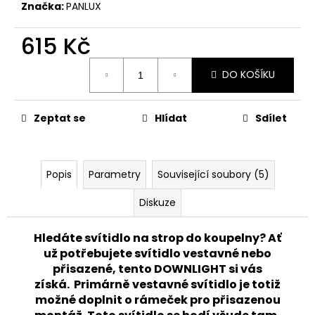
č
Značka:
PANLUX
u
j
615 Kč
e
m
Měrná
DO KOŠÍKU
cena:
e
Zeptat se
Hlídat
Sdílet
PANLUX
VENKOVNÍ
DOBÍJECÍ
STMÍVATELNÁ
LAMPIČKA
Popis
Parametry
Související soubory (5)
VIVIEN
LED
Diskuze
IP54,
ČERNÁ
520
Hledáte svítidlo na strop do koupelny? Ať
Kč
už potřebujete svítidlo vestavné nebo
Původně:
přisazené, tento DOWNLIGHT si vás
662
Kč
získá.
Primárně vestavné svítidlo je totiž
možné doplnit o rámeček pro přisazenou