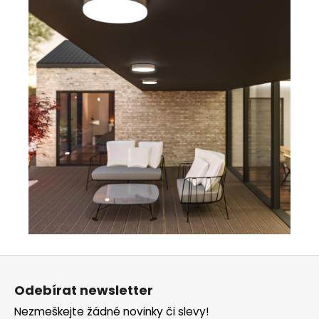
Z
á
Odebírat newsletter
p
Nezmeškejte žádné novinky či slevy!