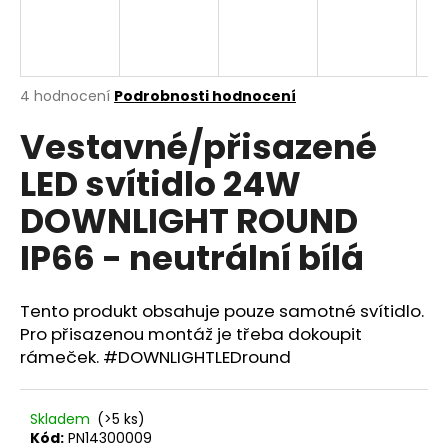
a
j
í
Průměrné
4 hodnocení
Podrobnosti hodnocení
t
hodnocení
?
Vestavné/přisazené
produktu
je
LED svítidlo 24W
3,8
z
DOWNLIGHT ROUND
5
hvězdiček.
HLEDAT
IP66 - neutrální bílá
Tento produkt obsahuje pouze samotné svítidlo.
D
Pro přisazenou montáž je třeba dokoupit
o
rámeček. #DOWNLIGHTLEDround
p
o
r
Skladem
(>5 ks)
u
Kód:
PN14300009