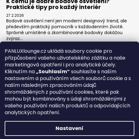
K čemu je dobré bodové osvětlení?
Praktické tipy pro každý interiér
27.2.2026
Bodové osvětlení není jen moderní designový trend, ale
především praktický pomocník v každodenním životě.
Správně umístěné a zkombinované bodovky dokážou
zvýraz...
Jak na zónové osvětlení v obýváku?
PANLUXlounge.cz ukládá soubory cookie pro
3.2.2026
přizpůsobení vašeho uživatelského zážitku a naše
Obývací pokoj je srdcem domova – místo pro relaxaci,
marketingová opatření i pro analytické účely.
sledování televize, hraní her s dětmi, posezení s přáteli i
Kliknutím na
„Souhlasím“
souhlasíte s naším
klidné chvíle s knihou. Každá z těchto aktivit ...
nastavením a používáním všech souborů cookie a s
naším následným zpracováním údajů
shromážděných z používání cookies, které pak
O nás
Kontakty
Obchodní podmínky
Vrácení zboží
mohou být kombinovány s údaji shromážděnými z
Blog
vašeho používání našich produktů a odpovídajících
analytických opatření.
REGISTRACE
Nastavení
Vytvořil Shoptet