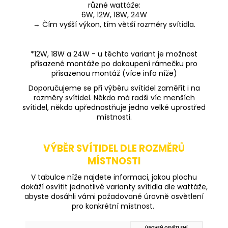
různé wattáže:
6W, 12W, 18W, 24W
→ Čím vyšší výkon, tím větší rozměry svítidla.
*12W, 18W a 24W - u těchto variant je možnost
přisazené montáže po dokoupení rámečku pro
přisazenou montáž (více info níže)
Doporučujeme se při výběru svítidel zaměřit i na
rozměry svítidel. Někdo má radši víc menších
svítidel, někdo upřednostňuje jedno velké uprostřed
místnosti.
VÝBĚR SVÍTIDEL DLE ROZMĚRŮ
MÍSTNOSTI
V tabulce níže najdete informaci, jakou plochu
dokáží osvítit jednotlivé varianty svítidla dle wattáže,
abyste dosáhli vámi požadované úrovně osvětlení
pro konkrétní místnost.