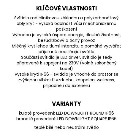
KLÍČOVÉ VLASTNOSTI
Svítidlo má hliníkovou základnu a polykarbonátový
oblý kryt - vysoká odolnost vůči mechanickému
poškození
Výhodou je vysoká úspora energie, dlouhá životnost,
bezúdržbový a tichý provoz
Mléčný kryt lehce tlumí intenzitu a pomáhá vytvářet
příjemné neoslňující světlo
Součástí svítidla je LED driver, svítidlo je tedy
připravené k zapojení na 230V (volně zakončený
kabel)
Vysoké krytí IP66 - svítidlo je vhodné do prostor se
zvýšenou vlhkostí vzduchu; koupelen, wellness,
případně i do exteriéru
VARIANTY
kulaté provedení:
LED DOWNLIGHT ROUND IP66
hranaté provedení:
LED DOWNLIGHT SQUARE IP66
teplé bílé nebo neutrální světlo