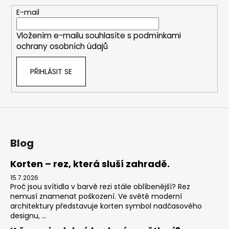
a
t
E-mail
í
Vložením e-mailu souhlasíte s
podmínkami
ochrany osobních údajů
PŘIHLÁSIT SE
Blog
Korten – rez, která sluší zahradě.
15.7.2026
Proč jsou svítidla v barvě rezi stále oblíbenější? Rez
nemusí znamenat poškození. Ve světě moderní
architektury představuje korten symbol nadčasového
designu, ...