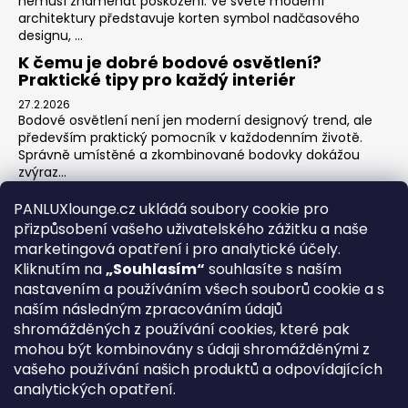
nemusí znamenat poškození. Ve světě moderní
architektury představuje korten symbol nadčasového
designu, ...
K čemu je dobré bodové osvětlení?
Praktické tipy pro každý interiér
27.2.2026
Bodové osvětlení není jen moderní designový trend, ale
především praktický pomocník v každodenním životě.
Správně umístěné a zkombinované bodovky dokážou
zvýraz...
Jak na zónové osvětlení v obýváku?
PANLUXlounge.cz ukládá soubory cookie pro
3.2.2026
přizpůsobení vašeho uživatelského zážitku a naše
Obývací pokoj je srdcem domova – místo pro relaxaci,
marketingová opatření i pro analytické účely.
sledování televize, hraní her s dětmi, posezení s přáteli i
Kliknutím na
„Souhlasím“
souhlasíte s naším
klidné chvíle s knihou. Každá z těchto aktivit ...
nastavením a používáním všech souborů cookie a s
naším následným zpracováním údajů
shromážděných z používání cookies, které pak
O nás
Kontakty
Obchodní podmínky
Vrácení zboží
mohou být kombinovány s údaji shromážděnými z
Blog
vašeho používání našich produktů a odpovídajících
analytických opatření.
REGISTRACE