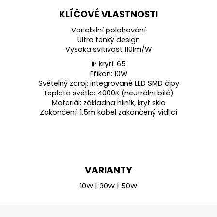
KLÍČOVÉ VLASTNOSTI
Variabilní polohování
Ultra tenký design
Vysoká svítivost 110lm/W
IP krytí: 65
Příkon: 10W
Světelný zdroj: integrované LED SMD čipy
Teplota světla: 4000K (neutrální bílá)
Materiál: základna hliník, kryt sklo
Zakončení: 1,5m kabel zakončený vidlicí
VARIANTY
10W | 30W | 50W
Z