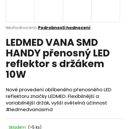
a
j
í
Průměrné
Neohodnoceno
Podrobnosti hodnocení
t
hodnocení
?
LEDMED VANA SMD
produktu
je
HANDY přenosný LED
0,0
z
reflektor s držákem
5
hvězdiček.
HLEDAT
10W
Nové provedení oblíbeného přenosného LED
D
reflektoru značky LEDMED. Flexibilnější a
o
variabilnější držák, vyšší světelná účinnost
p
#ledmedvanasmd
o
r
u
Skladem
(>5 ks)