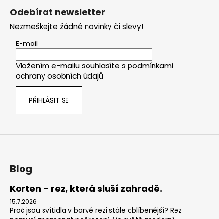
á
Odebírat newsletter
p
Nezmeškejte žádné novinky či slevy!
a
t
E-mail
í
Vložením e-mailu souhlasíte s
podmínkami
ochrany osobních údajů
PŘIHLÁSIT SE
Blog
Korten – rez, která sluší zahradě.
15.7.2026
Proč jsou svítidla v barvě rezi stále oblíbenější? Rez