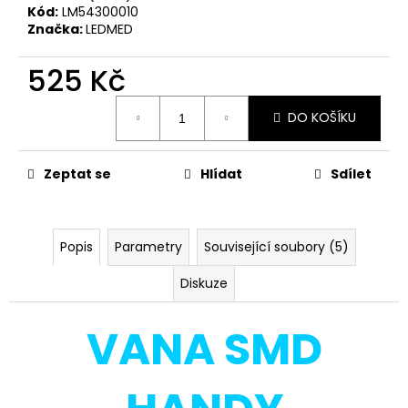
č
Kód:
LM54300010
u
Značka:
LEDMED
j
e
525 Kč
m
e
Měrná
DO KOŠÍKU
cena:
VANA
SMD
Zeptat se
Hlídat
Sdílet
S
LED
REFLEKTOR
SE
Popis
Parametry
Související soubory (5)
SENZOREM
30W,
ČERNÁ
Diskuze
-
NEUTRÁLNÍ
VANA SMD
620
Kč