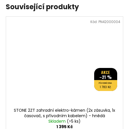
Související produkty
Kód:
PN42000004
AKCE
–21 %
PŮVODNÍ CENA
1 783 Kč
STONE 2ZT zahradní elektro-kámen (2x zásuvka, 1x
časovač, s přívodním kabelem) - hnědá
Skladem
(>5 ks)
1 395 Kč