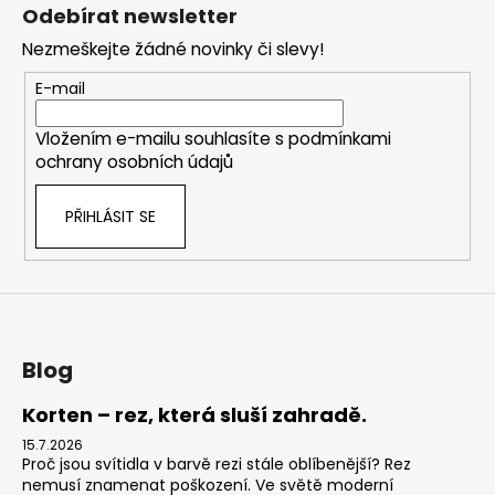
á
Odebírat newsletter
p
Nezmeškejte žádné novinky či slevy!
a
t
E-mail
í
Vložením e-mailu souhlasíte s
podmínkami
ochrany osobních údajů
PŘIHLÁSIT SE
Blog
Korten – rez, která sluší zahradě.
15.7.2026
Proč jsou svítidla v barvě rezi stále oblíbenější? Rez
nemusí znamenat poškození. Ve světě moderní