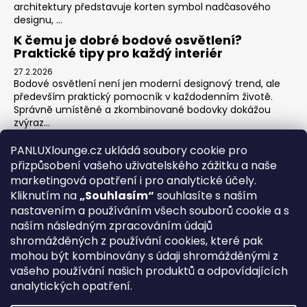
architektury představuje korten symbol nadčasového
designu, ...
K čemu je dobré bodové osvětlení?
Praktické tipy pro každý interiér
27.2.2026
Bodové osvětlení není jen moderní designový trend, ale
především praktický pomocník v každodenním životě.
Správně umístěné a zkombinované bodovky dokážou
zvýraz...
Jak na zónové osvětlení v obýváku?
PANLUXlounge.cz ukládá soubory cookie pro
3.2.2026
přizpůsobení vašeho uživatelského zážitku a naše
Obývací pokoj je srdcem domova – místo pro relaxaci,
marketingová opatření i pro analytické účely.
sledování televize, hraní her s dětmi, posezení s přáteli i
Kliknutím na
„Souhlasím“
souhlasíte s naším
klidné chvíle s knihou. Každá z těchto aktivit ...
nastavením a používáním všech souborů cookie a s
naším následným zpracováním údajů
shromážděných z používání cookies, které pak
O nás
Kontakty
Obchodní podmínky
Vrácení zboží
mohou být kombinovány s údaji shromážděnými z
Blog
vašeho používání našich produktů a odpovídajících
analytických opatření.
REGISTRACE