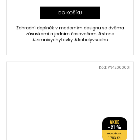
DO KOŠÍKU
Zahradní doplněk v moderním designu se dvěma
zásuvkami a jedním časovačem #stone
#zimnivychytavky #kabelyvsuchu
Kód:
PN42000001
AKCE
–21 %
PŮVODNÍ CENA
1 783 Kč