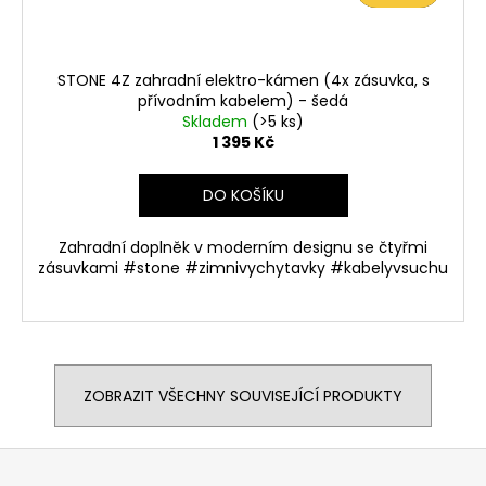
STONE 4Z zahradní elektro-kámen (4x zásuvka, s
přívodním kabelem) - šedá
Skladem
(>5 ks)
1 395 Kč
DO KOŠÍKU
Zahradní doplněk v moderním designu se čtyřmi
zásuvkami #stone #zimnivychytavky #kabelyvsuchu
ZOBRAZIT VŠECHNY SOUVISEJÍCÍ PRODUKTY
Z