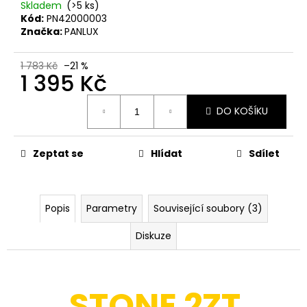
č
Skladem
(>5 ks)
u
Kód:
PN42000003
j
Značka:
PANLUX
e
m
1 783 Kč
–21 %
1 395 Kč
e
Měrná
DO KOŠÍKU
cena:
CLICK
VYPÍNAČ,
BÍLÁ
Zeptat se
Hlídat
Sdílet
525
Kč
Původně:
673
Kč
Popis
Parametry
Související soubory (3)
Diskuze
STONE 2ZT