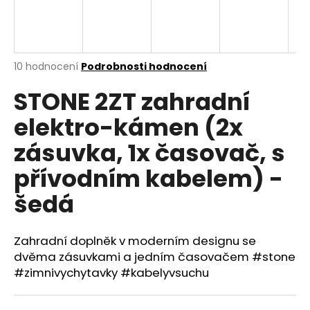
a
j
í
Průměrné
10 hodnocení
Podrobnosti hodnocení
t
hodnocení
?
STONE 2ZT zahradní
produktu
je
elektro-kámen (2x
3,9
z
zásuvka, 1x časovač, s
5
hvězdiček.
HLEDAT
přívodním kabelem) -
šedá
D
o
Zahradní doplněk v moderním designu se
p
dvěma zásuvkami a jedním časovačem #stone
o
#zimnivychytavky #kabelyvsuchu
r
u