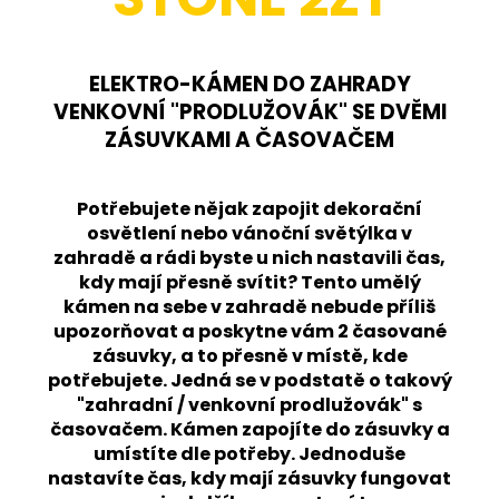
ELEKTRO-KÁMEN DO ZAHRADY
VENKOVNÍ "PRODLUŽOVÁK" SE DVĚMI
ZÁSUVKAMI A ČASOVAČEM
Potřebujete nějak zapojit dekorační
osvětlení nebo vánoční světýlka v
zahradě a rádi byste u nich nastavili čas,
kdy mají přesně svítit? Tento umělý
kámen na sebe v zahradě nebude příliš
upozorňovat a poskytne vám 2 časované
zásuvky, a to přesně v místě, kde
potřebujete. Jedná se v podstatě o takový
"zahradní / venkovní prodlužovák" s
časovačem. Kámen zapojíte do zásuvky a
umístíte dle potřeby. Jednoduše
nastavíte čas, kdy mají zásuvky fungovat