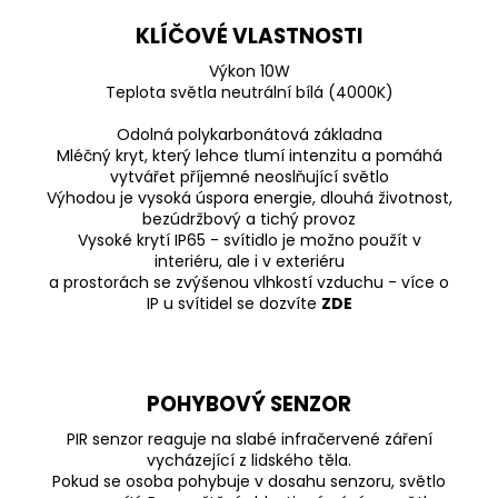
KLÍČOVÉ VLASTNOSTI
Výkon 10W
Teplota světla neutrální bílá (4000K)
Odolná polykarbonátová základna
Mléčný kryt, který lehce tlumí intenzitu a pomáhá
vytvářet příjemné neoslňující světlo
Výhodou je vysoká úspora energie, dlouhá životnost,
bezúdržbový a tichý provoz
Vysoké krytí IP65 - svítidlo je možno použít v
interiéru, ale i v exteriéru
a prostorách se zvýšenou vlhkostí vzduchu - více o
IP u svítidel se dozvíte
ZDE
POHYBOVÝ SENZOR
PIR senzor reaguje na slabé infračervené záření
vycházející z lidského těla.
Pokud se osoba pohybuje v dosahu senzoru, světlo