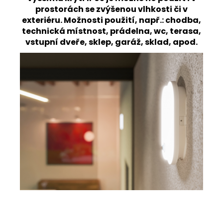
960
prostorách se zvýšenou vlhkosti či v
Kč
exteriéru.
Možnosti použití, např.: chodba,
technická místnost, prádelna, wc, terasa,
vstupní dveře, sklep, garáž, sklad, apod.