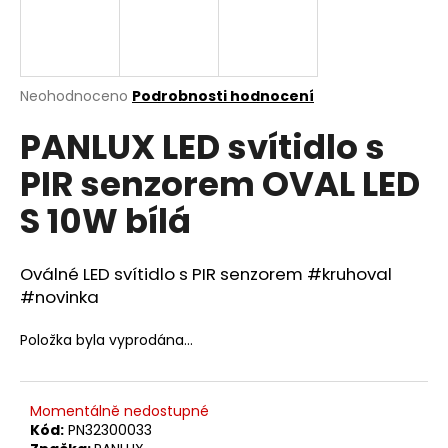
a
j
í
Průměrné
Neohodnoceno
Podrobnosti hodnocení
t
hodnocení
?
PANLUX LED svítidlo s
produktu
je
PIR senzorem OVAL LED
0,0
z
S 10W bílá
5
hvězdiček.
HLEDAT
Oválné LED svítidlo s PIR senzorem #kruhoval
#novinka
D
o
Položka byla vyprodána…
p
o
r
Momentálně nedostupné
u
Kód:
PN32300033