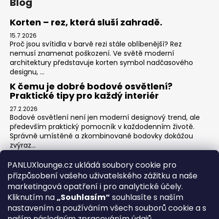
Blog
Korten – rez, která sluší zahradě.
15.7.2026
Proč jsou svítidla v barvě rezi stále oblíbenější? Rez
nemusí znamenat poškození. Ve světě moderní
architektury představuje korten symbol nadčasového
designu, ...
K čemu je dobré bodové osvětlení?
Praktické tipy pro každý interiér
27.2.2026
Bodové osvětlení není jen moderní designový trend, ale
především praktický pomocník v každodenním životě.
Správně umístěné a zkombinované bodovky dokážou
zvýraz...
Jak na zónové osvětlení v obýváku?
PANLUXlounge.cz ukládá soubory cookie pro
3.2.2026
přizpůsobení vašeho uživatelského zážitku a naše
Obývací pokoj je srdcem domova – místo pro relaxaci,
marketingová opatření i pro analytické účely.
sledování televize, hraní her s dětmi, posezení s přáteli i
Kliknutím na
„Souhlasím“
souhlasíte s naším
klidné chvíle s knihou. Každá z těchto aktivit ...
nastavením a používáním všech souborů cookie a s
naším následným zpracováním údajů