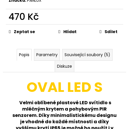
č
Značka:
PANLUX
u
j
470 Kč
e
Měrná
m
cena:
e
Zeptat se
Hlídat
Sdílet
VANA
EVO
Popis
Parametry
Související soubory (5)
S
20W
Diskuze
SMART
CHYTRÝ
LED
OVAL LED S
REFLEKTOR
SE
SENZOREM
A
Velmi oblíbené plastové LED svítidlo s
EASY
SVORKOVNICÍ
mléčným krytem a pohybovým PIR
TUYA
senzorem. Díky minimalistickému designu
WIFI,
je vhodné do každé místnosti a díky
BÍLÁ
vyššímu krytí IP65 je možné ho použít i v