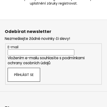
uplatnění záruky registrovat.
Z
á
Odebírat newsletter
p
Nezmeškejte žádné novinky či slevy!
a
t
E-mail
í
Vložením e-mailu souhlasíte s
podmínkami
ochrany osobních údajů
PŘIHLÁSIT SE