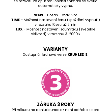
se rozsvítí. Po opuštění oblasti snímání se světlo
automaticky vypne.
SENS
- Dosah - max. 9m
TIME
- Možnost nastavení času (zpoždění vypnutí)
v rozsahu 10sec až 5min
LUX
- Možnost nastavení soumraku (světelné
citlivosti) v rozsahu 3-2000lx
VARIANTY
Dostupná i kruhová verze
KRUH LED S
.
ZÁRUKA 3 ROKY
Při nákupu na panluxlounge.cz není potřeba se pro