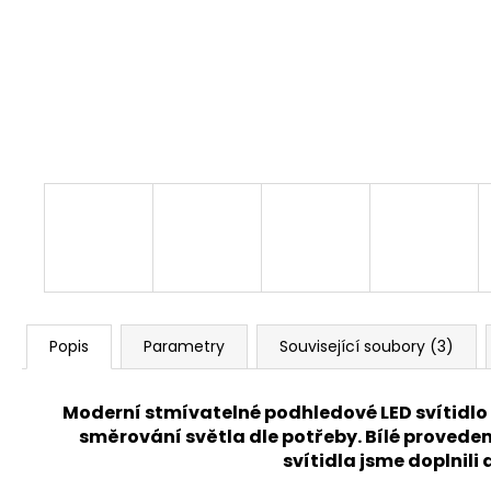
BLOCO 10W, ANTRACIT
945 Kč
Původně:
1 520 Kč
Popis
Parametry
Související soubory (3)
Moderní stmívatelné podhledové LED svítidlo
směrování světla dle potřeby. Bílé provede
svítidla jsme doplnili