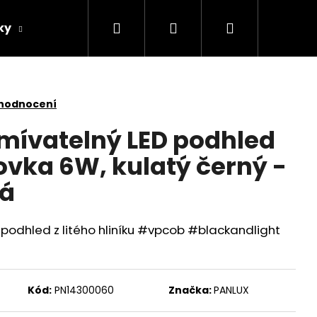
Hledat
Přihlášení
Nákupní
ky
Žárovky
Další
AKCE
košík
 hodnocení
mívatelný LED podhled
vka 6W, kulatý černý -
lá
 podhled z litého hliníku #vpcob #blackandlight
Kód:
PN14300060
Značka:
PANLUX
 REFLEKTOR SE