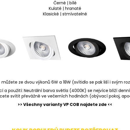
Černé | bílé
Kulaté | hranaté
Klasické | stmívatelné
i můžete ze dvou výkonů 6W a 18W (svítidlo se pak liší i svým 
cí a použití: Neutrální barva světla (4000K) se nejvíce blíží den
cete svítit převážně ve večerních hodinách (obývací pokoj, apod
>> Všechny varianty VP COB najdete zde <<