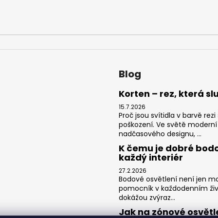
Blog
Korten – rez, která sl
15.7.2026
Proč jsou svítidla v barvě re
poškození. Ve světě moderní
nadčasového designu, ...
K čemu je dobré bodo
každý interiér
27.2.2026
Bodové osvětlení není jen mo
pomocník v každodenním živ
dokážou zvýraz...
Jak na zónové osvětl