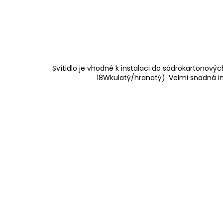
Svítidlo je vhodné k instalaci do sádrokartono
18Wkulatý/hranatý). Velmi snadná ins