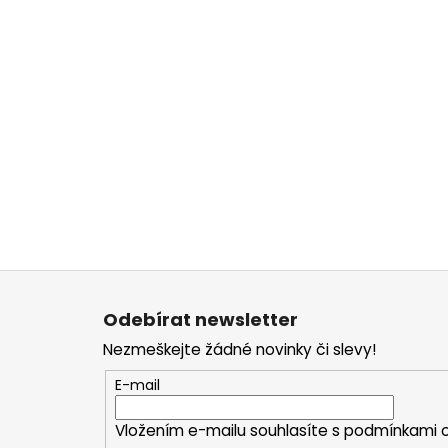
Z
á
Odebírat newsletter
p
Nezmeškejte žádné novinky či slevy!
a
t
E-mail
í
Vložením e-mailu souhlasíte s
podmínkami o