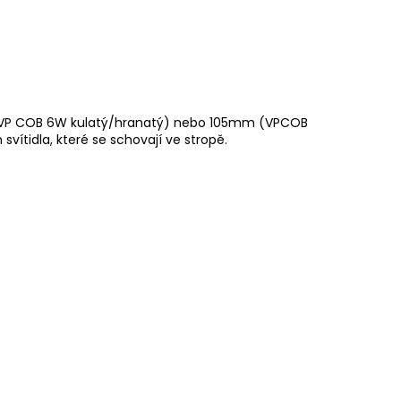
mm (VP COB 6W kulatý/hranatý) nebo 105mm (VPCOB
vítidla, které se schovají ve stropě.