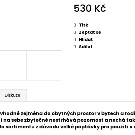
30CM
SENZOREM 30W, 
530 Kč
55 Kč
620 Kč
Měrná
cena:
Tisk
Zeptat se
Hlídat
Sdílet
Diskuze
 vhodné zejména do obytných prostor v bytech a ro
ní na sebe zbytečně nestrhává pozornost a nechá tak 
 do sortimentu z důvodu velké poptávky pro použití v