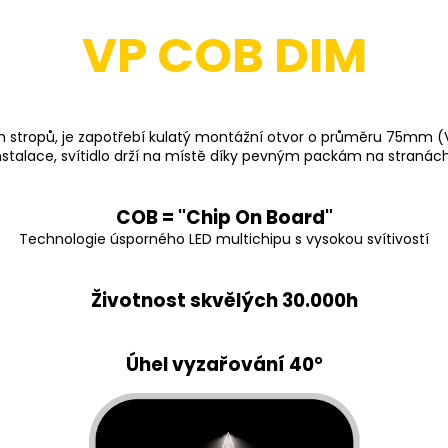
VP COB DIM
vých stropů, je zapotřebí kulatý montážní otvor o průměru 75
talace, svítidlo drží na místě díky pevným packám na stranách s
COB = "Chip On Board"
Technologie úsporného LED multichipu s vysokou svítivostí
Životnost skvělých 30.000h
Úhel vyzařování 40
°