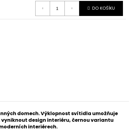
ČERNÁ - NEUTRÁLNÍ
DO KOŠÍKU
dinných domech. Výklopnost svítidla umožňuje
vyniknout design interiéru, černou variantu
 moderních interiérech.