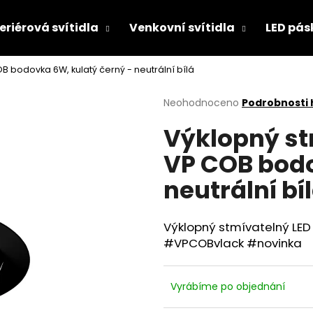
eriérová svítidla
Venkovní svítidla
LED pás
B bodovka 6W, kulatý černý - neutrální bílá
Co potřebujete najít?
Průměrné
Neohodnoceno
Podrobnosti
hodnocení
Výklopný st
produktu
HLEDAT
je
VP COB bodo
0,0
z
neutrální bí
5
Doporučujeme
hvězdiček.
Výklopný stmívatelný LED
#VPCOBvlack #novinka
Vyrábíme po objednání
PROPOJKA PRO SVÍTIDLA LINETA LED
VANA SMD S LED