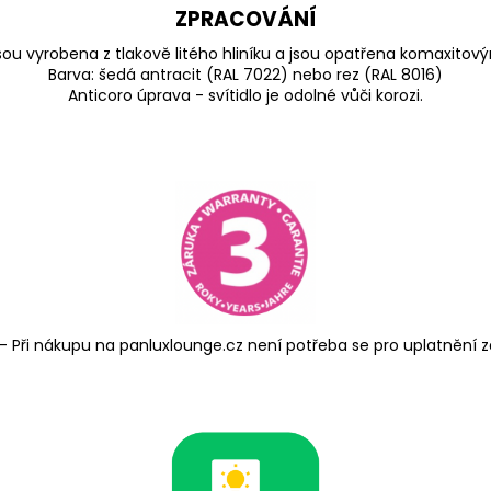
ZPRACOVÁNÍ
 jsou vyrobena z tlakově litého hliníku a jsou opatřena komaxitov
Barva: šedá antracit (RAL 7022) nebo rez (RAL 8016)
Anticoro úprava - svítidlo je odolné vůči korozi.
- Při nákupu na panluxlounge.cz není potřeba se pro uplatnění zá