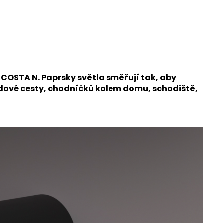
o COSTA N.
Paprsky světla směřují tak, aby
ezdové cesty, chodníčků kolem domu, schodiště,