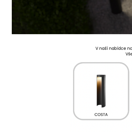
V naší nabídce n
Vše