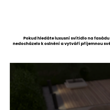
Pokud hledáte luxusní svítidlo na fasá
nedocházelo k oslnění a vytváří příjemnou svě