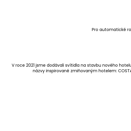
Pro automatické ro
V roce 2021 jsme dodávali svítidla na stavbu nového hotelu
názvy inspirované zmiňovaným hotelem: COSTA a B