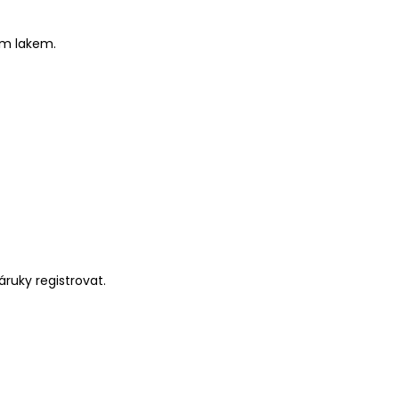
ým lakem.
ruky registrovat.