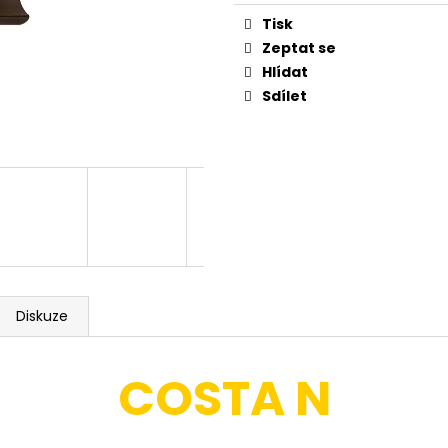
REFLEKTOR SE SENZOREM A EASY
DOWNLIGHT CCT
Měrná
SVORKOVNICÍ TUYA WIFI, ČERNÁ
ČERNÝ
cena:
Tisk
960 Kč
330 Kč
Zeptat se
Hlídat
Sdílet
Diskuze
COSTA N