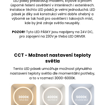
LED pásky představují moderní, stylové a přitom
úsporné řešení osvětlení v interiérech i exteriérech.
Instalace těchto LED pásků je velmi jednoduchá. LED
pásek je díky své konstrukci velmi dobře ohebný a
výborně se tak hodí pro osvětlení i takových míst,
kde by jiné zdroje světla neuspěly.
POZOR!
Tyto LED PÁSKY jsou napájeny na 24V DC,
pro zapojení na 230V je třeba LED DRIVER.
CCT - Možnost nastavení teploty
světla
Tento LED pásek umožňuje možnost plynulého
nastavení teploty světla dle momentální potřeby,
a to v rozmezí 3000-6000K.