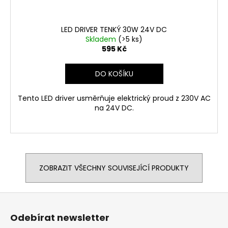
LED DRIVER TENKÝ 30W 24V DC
Skladem
(>5 ks)
595 Kč
DO KOŠÍKU
Tento LED driver usměrňuje elektrický proud z 230V AC
na 24V DC.
ZOBRAZIT VŠECHNY SOUVISEJÍCÍ PRODUKTY
Z
á
Odebírat newsletter
p