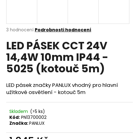
a
j
í
Průměrné
3 hodnocení
Podrobnosti hodnocení
t
hodnocení
?
LED PÁSEK CCT 24V
produktu
je
14,4W 10mm IP44 -
4,0
z
5025 (kotouč 5m)
5
hvězdiček.
HLEDAT
LED pásek značky PANLUX vhodný pro hlavní
užitkové osvětlení - kotouč 5m
D
o
Skladem
(>5 ks)
p
Kód:
PN13700002
o
Značka:
PANLUX
r
u