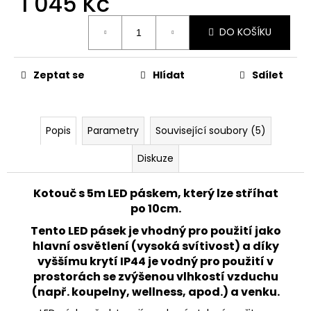
1 045 Kč
č
u
Měrná
j
DO KOŠÍKU
cena:
e
m
Zeptat se
Hlídat
Sdílet
e
CONTROLLER
CLICK
Popis
Parametry
Související soubory (5)
SWITCH
230V
Diskuze
565
Kč
Kotouč s 5m LED páskem, který lze stříhat
Původně:
po 10cm.
721
Kč
Tento LED pásek je vhodný pro použití jako
hlavní osvětlení (vysoká svítivost) a díky
vyššímu krytí IP44 je vodný pro použití v
prostorách se zvýšenou vlhkostí vzduchu
(např. koupelny, wellness, apod.) a venku.