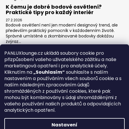
K čemu je dobré bodové osvětlení?
Praktické tipy pro každý interiér
27.2.2026
Bodové osvětlení není jen moderní designový trend, ale
především praktický pomocník v každodenním životě.
Správně umístěné a zkombinované bodovky dokážou
zvýraz...
Jak na zónové osvětlení v obýváku?
PANLUXlounge.cz ukládá soubory cookie pro
3.2.2026
přizpůsobení vašeho uživatelského zážitku a naše
Obývací pokoj je srdcem domova – místo pro relaxaci,
marketingová opatření i pro analytické účely.
sledování televize, hraní her s dětmi, posezení s přáteli i
Kliknutím na
„Souhlasím“
souhlasíte s naším
klidné chvíle s knihou. Každá z těchto aktivit ...
nastavením a používáním všech souborů cookie a s
naším následným zpracováním údajů
shromážděných z používání cookies, které pak
O nás
Kontakty
Obchodní podmínky
Vrácení zboží
mohou být kombinovány s údaji shromážděnými z
Blog
vašeho používání našich produktů a odpovídajících
analytických opatření.
REGISTRACE
Nastavení