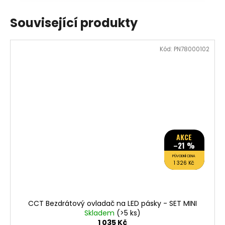
Související produkty
Kód:
PN78000102
AKCE
–21 %
PŮVODNÍ CENA
1 326 Kč
CCT Bezdrátový ovladač na LED pásky - SET MINI
Skladem
(>5 ks)
1 035 Kč