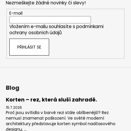
Nezmeškejte žádné novinky či slevy!
a
t
E-mail
í
Vložením e-mailu souhlasíte s
podmínkami
ochrany osobních údajů
PŘIHLÁSIT SE
Blog
Korten – rez, která sluší zahradě.
15.7.2026
Proč jsou svítidla v barvě rezi stále oblíbenější? Rez
nemusí znamenat poškození. Ve světě moderní
architektury představuje korten symbol nadčasového
designu, ...