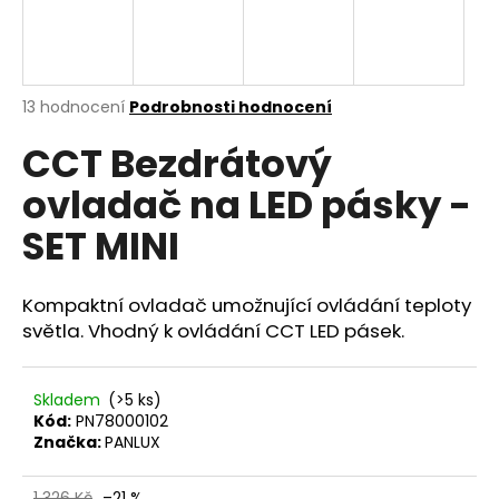
a
j
í
Průměrné
13 hodnocení
Podrobnosti hodnocení
t
hodnocení
?
CCT Bezdrátový
produktu
je
ovladač na LED pásky -
4,9
z
SET MINI
5
hvězdiček.
HLEDAT
Kompaktní ovladač umožnující ovládání teploty
světla. Vhodný k ovládání CCT LED pásek.
D
o
Skladem
(>5 ks)
p
Kód:
PN78000102
o
Značka:
PANLUX
r
u
1 326 Kč
–21 %