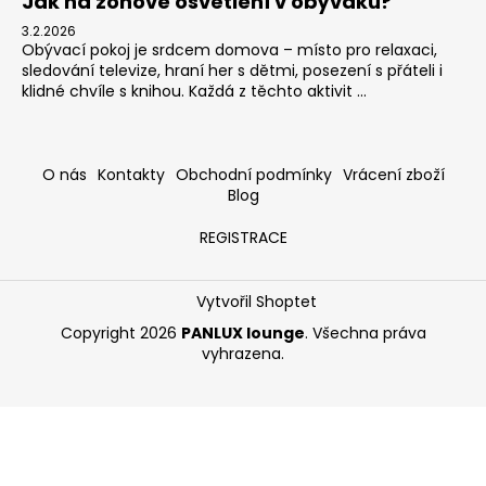
Jak na zónové osvětlení v obýváku?
3.2.2026
Obývací pokoj je srdcem domova – místo pro relaxaci,
sledování televize, hraní her s dětmi, posezení s přáteli i
klidné chvíle s knihou. Každá z těchto aktivit ...
O nás
Kontakty
Obchodní podmínky
Vrácení zboží
Blog
REGISTRACE
Vytvořil Shoptet
Copyright 2026
PANLUX lounge
. Všechna práva
vyhrazena.