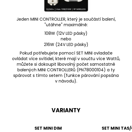
Jeden MINI CONTROLLER, který je součástí balení,
"utáhne" maximálně:
108W (12V LED pásky)
nebo
216W (24V LED pásky)
Pokud potřebujete pomocí SET MINI ovladače
ovládat více svítidel, které mají v součtu více Wattů,
můžete si dokoupit libovolný počet samostatně
balených
MINI CONTROLLERů
(
PN78000104
) a ty
spárovat s tímto setem (funkce párování popsána
v návodu).
VARIANTY
SET MINI DIM
SET MINI TAS