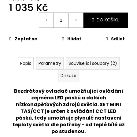
č
1 035 Kč
u
j
Měrná
DO KOŠÍKU
e
cena:
m
e
Zeptat se
Hlídat
Sdílet
PANLUX
VENKOVNÍ
DOBÍJECÍ
Popis
Parametry
Související soubory (2)
STMÍVATELNÁ
LAMPIČKA
Diskuze
VIVIEN
LED
IP54,
Bezdrátový ovladač umožňující ovládání
ČERNÁ
zejména LED pásků a dalších
520
nízkonapěťových zdrojů světla. SET MINI
Kč
TAS/CCT je určen k ovládání CCT LED
Původně:
pásků, tedy umožňuje plynulé nastavení
662
Kč
teploty světla dle potřeby - od teplé bílé až
po studenou.