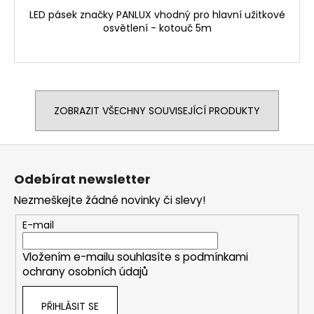
LED pásek značky PANLUX vhodný pro hlavní užitkové
osvětlení - kotouč 5m
ZOBRAZIT VŠECHNY SOUVISEJÍCÍ PRODUKTY
Z
á
Odebírat newsletter
p
Nezmeškejte žádné novinky či slevy!
a
t
E-mail
í
Vložením e-mailu souhlasíte s
podmínkami
ochrany osobních údajů
PŘIHLÁSIT SE