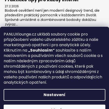
27.2.2026
Bodové osvětlení není jen moderní designový trend, ale
především praktický pomocník v každodenním životě.
Správně umístěné a zkombinované bodovky dokážou
zvýraz...
Jak na zónové osvětlení v obýváku?
PANLUXlounge.cz ukládá soubory cookie pro
3.2.2026
přizpůsobení vašeho uživatelského zážitku a naše
Obývací pokoj je srdcem domova – místo pro relaxaci,
marketingová opatření i pro analytické účely.
sledování televize, hraní her s dětmi, posezení s přáteli i
Kliknutím na
„Souhlasím“
souhlasíte s naším
klidné chvíle s knihou. Každá z těchto aktivit ...
nastavením a používáním všech souborů cookie a s
naším následným zpracováním údajů
shromážděných z používání cookies, které pak
O nás
Kontakty
Obchodní podmínky
Vrácení zboží
mohou být kombinovány s údaji shromážděnými z
Blog
vašeho používání našich produktů a odpovídajících
analytických opatření.
REGISTRACE
Nastavení
Vytvořil Shoptet
Copyright 2026
PANLUX lounge
. Všechna práva