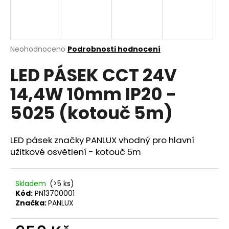
a
j
í
Průměrné
Neohodnoceno
Podrobnosti hodnocení
t
hodnocení
?
LED PÁSEK CCT 24V
produktu
je
14,4W 10mm IP20 -
0,0
z
5025 (kotouč 5m)
5
hvězdiček.
HLEDAT
LED pásek značky PANLUX vhodný pro hlavní
užitkové osvětlení - kotouč 5m
D
o
Skladem
(>5 ks)
p
Kód:
PN13700001
o
Značka:
PANLUX
r
u