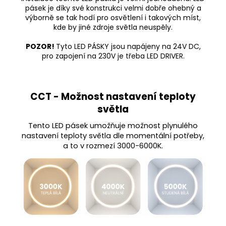
960
pásek je díky své konstrukci velmi dobře ohebný a
Kč
výborně se tak hodí pro osvětlení i takových míst,
kde by jiné zdroje světla neuspěly.
POZOR!
Tyto LED PÁSKY jsou napájeny na 24V DC,
pro zapojení na 230V je třeba LED DRIVER.
CCT - Možnost nastavení teploty
světla
Tento LED pásek umožňuje možnost plynulého
nastavení teploty světla dle momentální potřeby,
a to v rozmezí 3000-6000K.