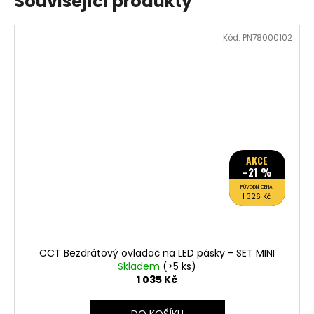
Související produkty
Kód:
PN78000102
AKCE
–21 %
PŮVODNÍ CENA
1 326 Kč
CCT Bezdrátový ovladač na LED pásky - SET MINI
Skladem
(>5 ks)
1 035 Kč
DO KOŠÍKU