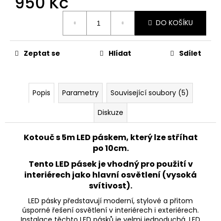
950 Kč
č
u
Měrná
j
DO KOŠÍKU
cena:
e
m
Zeptat se
Hlídat
Sdílet
e
VANA
EVO
Popis
Parametry
Související soubory (5)
S
20W
Diskuze
SMART
CHYTRÝ
LED
Kotouč s 5m LED páskem, který lze stříhat
REFLEKTOR
po 10cm.
SE
SENZOREM
Tento LED pásek je vhodný pro použití v
A
interiérech jako hlavní osvětlení (vysoká
EASY
SVORKOVNICÍ
svítivost).
TUYA
LED pásky představují moderní, stylové a přitom
WIFI,
BÍLÁ
úsporné řešení osvětlení v interiérech i exteriérech.
Instalace těchto LED pásků je velmi jednoduchá. LED