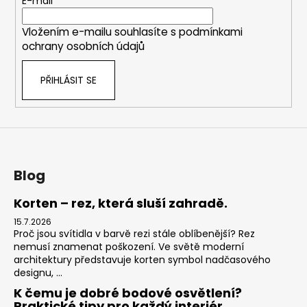
t
E-mail
í
Vložením e-mailu souhlasíte s
podmínkami
ochrany osobních údajů
PŘIHLÁSIT SE
Blog
Korten – rez, která sluší zahradě.
15.7.2026
Proč jsou svítidla v barvě rezi stále oblíbenější? Rez
nemusí znamenat poškození. Ve světě moderní
architektury představuje korten symbol nadčasového
designu, ...
K čemu je dobré bodové osvětlení?
Praktické tipy pro každý interiér