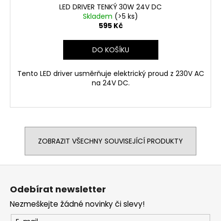
LED DRIVER TENKÝ 30W 24V DC
Skladem
(>5 ks)
595 Kč
DO KOŠÍKU
Tento LED driver usměrňuje elektrický proud z 230V AC
na 24V DC.
ZOBRAZIT VŠECHNY SOUVISEJÍCÍ PRODUKTY
Z
á
Odebírat newsletter
p
Nezmeškejte žádné novinky či slevy!
a