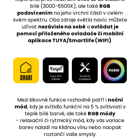
bílé (3000-6500K), ale také
RGB
podsvícením
na jeho vrchní části v celém
svém spektru. Oba zdroje světla navíc můžete
užívat
nezávisle na sobě
a
ovládat je
pomocí přiloženého ovladače či mobilní
aplikace TUYA/Smartlife (WIFI)
.
Mezi šikovné funkce rozhodně patří i
noční
mód
, kdy je svítidlo funkční na 5 % svítivosti v
teplé bílé barvě, ale také
RGB módy
-
relaxační či rytmický mód, kdy vás variace
barev naladí na klidnou vlnu nebo naopak
roztančí vaše smysly.