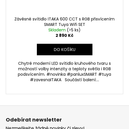
Závěsné svítidlo ITAKA 600 CCT s RGB přisvícením
SMART Tuya Wifi SET
Skladem
(>5 ks)
2 890 Kč
DO KOŠÍKU
Chytré moderní LED svítidlo kruhového tvaru s
možností volby intenzity a teploty světla i RGB
podsvícením. #novinka #panluxSMART #tuya
#zavesnaITAKA Součástí balení:...
Z
á
Odebírat newsletter
p
Nezmeškejte žádné novinky či slevy!