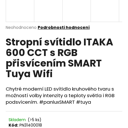
a
j
í
Průměrné
Neohodnoceno
Podrobnosti hodnocení
t
hodnocení
?
Stropní svítidlo ITAKA
produktu
je
600 CCT s RGB
0,0
z
přisvícením SMART
5
hvězdiček.
HLEDAT
Tuya Wifi
Chytré moderní LED svítidlo kruhového tvaru s
D
možností volby intenzity a teploty světla i RGB
o
podsvícením. #panluxSMART #tuya
p
o
r
Skladem
(>5 ks)
u
Kód:
PN31400018