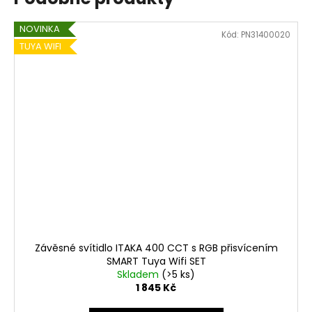
NOVINKA
Kód:
PN31400020
TUYA WIFI
Závěsné svítidlo ITAKA 400 CCT s RGB přisvícením
SMART Tuya Wifi SET
Skladem
(>5 ks)
1 845 Kč