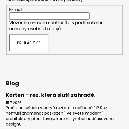
a
t
E-mail
í
Vložením e-mailu souhlasíte s
podmínkami
ochrany osobních údajů
PŘIHLÁSIT SE
Blog
Korten – rez, která sluší zahradě.
15.7.2026
Proč jsou svítidla v barvě rezi stále oblíbenější? Rez
nemusí znamenat poškození. Ve světě moderní
architektury představuje korten symbol nadčasového
designu, ...