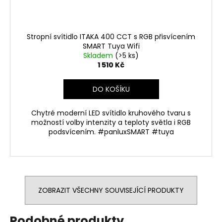
Stropní svítidlo ITAKA 400 CCT s RGB přisvícením
SMART Tuya Wifi
Skladem
(>5 ks)
1 510 Kč
DO KOŠÍKU
Chytré moderní LED svítidlo kruhového tvaru s
možností volby intenzity a teploty světla i RGB
podsvícením. #panluxSMART #tuya
ZOBRAZIT VŠECHNY SOUVISEJÍCÍ PRODUKTY
Podobné produkty