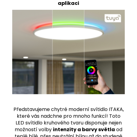
Kč
aplikaci
Původně:
1
811
Kč
Představujeme chytré moderní svítidlo ITAKA,
které vás nadchne pro mnoho funkcí! Toto
LED svítidlo kruhového tvaru disponuje nejen
možností volby
intenzity a barvy světla
od
teplé bílé, přes neutrální bílou až do studené