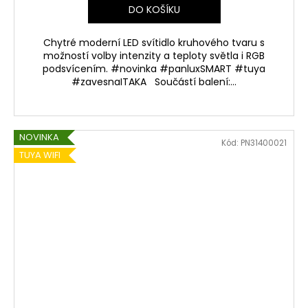
DO KOŠÍKU
Chytré moderní LED svítidlo kruhového tvaru s
možností volby intenzity a teploty světla i RGB
podsvícením. #novinka #panluxSMART #tuya
#zavesnaITAKA Součástí balení:...
NOVINKA
Kód:
PN31400021
TUYA WIFI