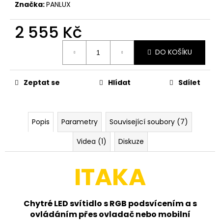
č
Značka:
PANLUX
u
j
2 555 Kč
e
m
Měrná
DO KOŠÍKU
cena:
e
Zeptat se
Hlídat
Sdílet
PANLUX
ZAHRADNÍ
SLOUPKOVÉ
SOLÁRNÍ
LED
Popis
Parametry
Související soubory (7)
SVÍTIDLO
SOFIA
Videa (1)
Diskuze
SOLAR
S
PIR
ITAKA
SENZOREM
-
TEPLÁ
BÍLÁ
Chytré LED svítidlo s RGB podsvícením a s
1
ovládáním přes ovladač nebo mobilní
415