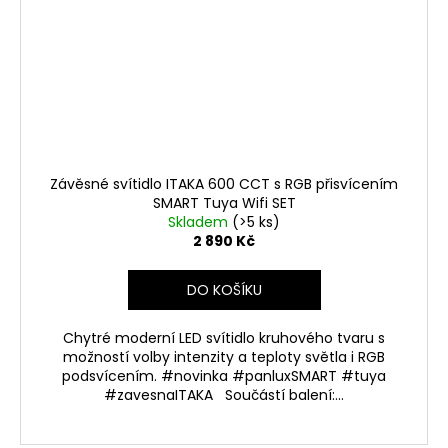
Závěsné svítidlo ITAKA 600 CCT s RGB přisvícením
SMART Tuya Wifi SET
Skladem
(>5 ks)
2 890 Kč
DO KOŠÍKU
Chytré moderní LED svítidlo kruhového tvaru s
možností volby intenzity a teploty světla i RGB
podsvícením. #novinka #panluxSMART #tuya
#zavesnaITAKA Součástí balení:...