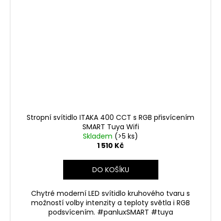
Stropní svítidlo ITAKA 400 CCT s RGB přisvícením
SMART Tuya Wifi
Skladem
(>5 ks)
1 510 Kč
DO KOŠÍKU
Chytré moderní LED svítidlo kruhového tvaru s
možností volby intenzity a teploty světla i RGB
podsvícením. #panluxSMART #tuya