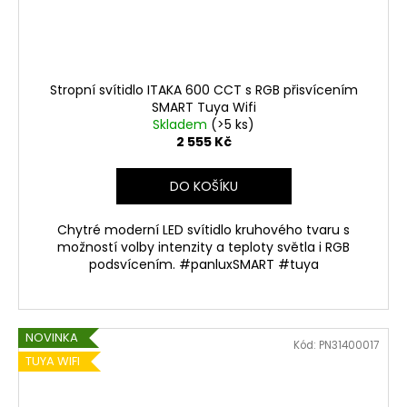
Stropní svítidlo ITAKA 600 CCT s RGB přisvícením
SMART Tuya Wifi
Skladem
(>5 ks)
2 555 Kč
DO KOŠÍKU
Chytré moderní LED svítidlo kruhového tvaru s
možností volby intenzity a teploty světla i RGB
podsvícením. #panluxSMART #tuya
NOVINKA
Kód:
PN31400017
TUYA WIFI