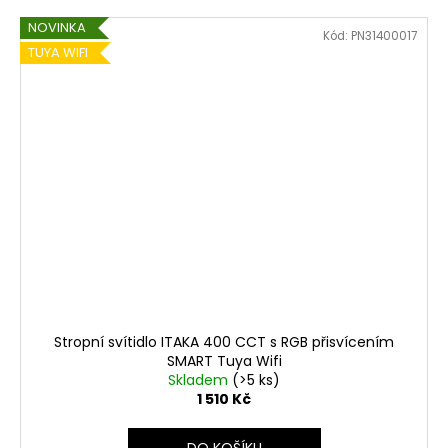
NOVINKA
Kód:
PN31400017
TUYA WIFI
Stropní svítidlo ITAKA 400 CCT s RGB přisvícením
SMART Tuya Wifi
Skladem
(>5 ks)
1 510 Kč
DO KOŠÍKU