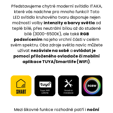
Představujeme chytré moderní svítidlo ITAKA,
které vás nadchne pro mnoho funkcí! Toto
LED svítidlo kruhového tvaru disponuje nejen
možností volby
intenzity a barvy světla
od
teplé bílé, přes neutrální bílou až do studené
bílé (3000-6500K), ale také
RGB
podsvícením
na jeho vrchní části v celém
svém spektru. Oba zdroje světla navíc můžete
užívat
nezávisle na sobě
a
ovládat je
pomocí přiloženého ovladače či mobilní
aplikace TUYA/Smartlife (WIFI)
.
Mezi šikovné funkce rozhodně patří i
noční