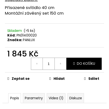
č
u
Přisazené svítidlo 40 cm
j
Montážní závěsný set 150 cm
e
m
e
Skladem
(>5 ks)
Kód:
PN31400020
Značka:
PANLUX
VENKOVNÍ
NÁSTĚNNÉ
LED
1 845 Kč
SVÍTIDLO
BLOCO
Měrná
10W,
DO KOŠÍKU
cena:
ANTRACIT
945
Kč
Zeptat se
Hlídat
Sdílet
Původně:
1
520
Kč
Popis
Parametry
Videa (1)
Diskuze