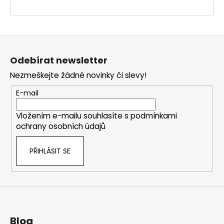
Z
á
Odebírat newsletter
p
Nezmeškejte žádné novinky či slevy!
a
t
E-mail
í
Vložením e-mailu souhlasíte s
podmínkami
ochrany osobních údajů
PŘIHLÁSIT SE
Blog