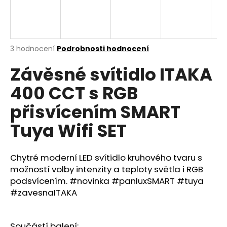
a
j
í
Průměrné
3 hodnocení
Podrobnosti hodnocení
t
hodnocení
?
Závěsné svítidlo ITAKA
produktu
je
400 CCT s RGB
3,7
z
přisvícením SMART
5
hvězdiček.
HLEDAT
Tuya Wifi SET
Chytré moderní LED svítidlo kruhového tvaru s
D
možností volby intenzity a teploty světla i RGB
o
podsvícením. #novinka #panluxSMART #tuya
p
#zavesnaITAKA
o
r
u
Součástí balení: