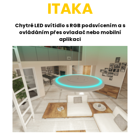
ITAKA
Chytré LED svítidlo s RGB podsvícením a s
ovládáním přes ovladač nebo mobilní
aplikaci