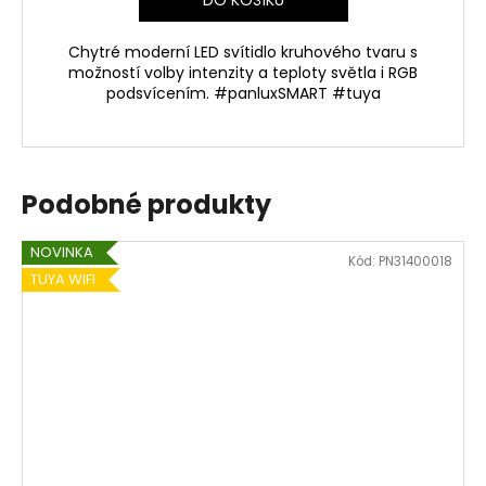
Chytré moderní LED svítidlo kruhového tvaru s
možností volby intenzity a teploty světla i RGB
podsvícením. #panluxSMART #tuya
Podobné produkty
NOVINKA
Kód:
PN31400018
TUYA WIFI