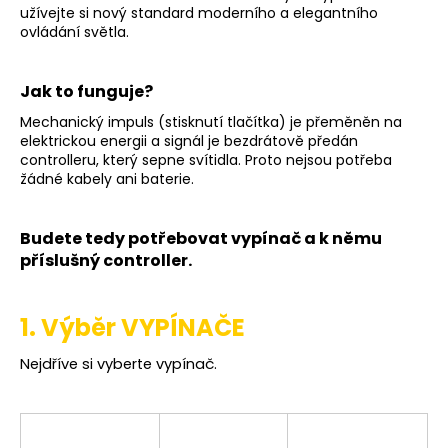
užívejte si nový standard moderního a elegantního
a
ovládání světla.
j
í
Jak to funguje?
t
Mechanický impuls (stisknutí tlačítka) je přeměněn na
?
elektrickou energii a signál je bezdrátově předán
controlleru, který sepne svítidla. Proto nejsou potřeba
žádné kabely ani baterie.
HLEDAT
Budete tedy potřebovat vypínač a k němu
příslušný controller.
D
1. Výběr VYPÍNAČE
o
p
Nejdříve si vyberte vypínač.
o
r
u