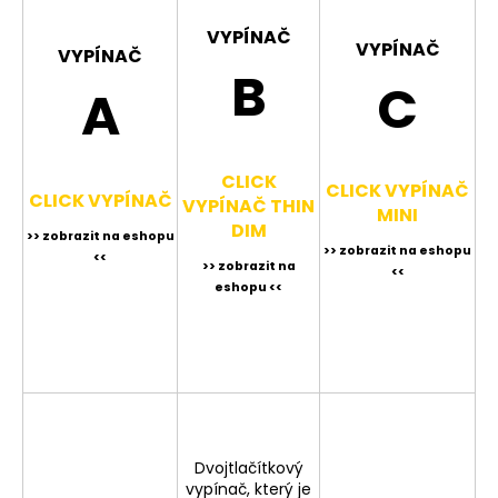
č
u
VYPÍNAČ
VYPÍNAČ
j
VYPÍNAČ
B
e
C
A
m
e
CLICK
CLICK VYPÍNAČ
VESTAVNÉ/PŘISAZENÉ
CLICK VYPÍNAČ
VYPÍNAČ THIN
LED
MINI
SVÍTIDLO
DIM
>> zobrazit na eshopu
12W
>> zobrazit na eshopu
<<
DOWNLIGHT
>> zobrazit na
<<
SQUARE
eshopu <<
IP66
-
TEPLÁ
BÍLÁ
425
Kč
Dvojtlačítkový
vypínač, který je