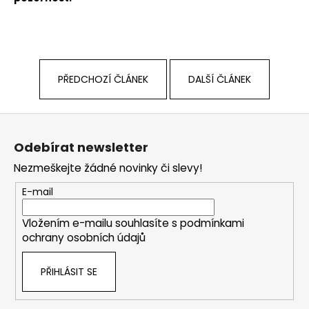
PŘEDCHOZÍ ČLÁNEK
DALŠÍ ČLÁNEK
Z
á
Odebírat newsletter
p
Nezmeškejte žádné novinky či slevy!
a
t
E-mail
í
Vložením e-mailu souhlasíte s
podmínkami
ochrany osobních údajů
PŘIHLÁSIT SE