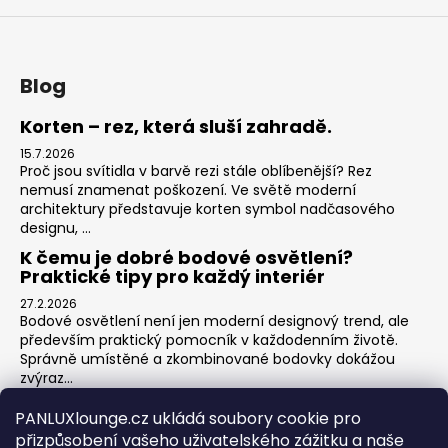
Blog
Korten – rez, která sluší zahradě.
15.7.2026
Proč jsou svítidla v barvě rezi stále oblíbenější? Rez
nemusí znamenat poškození. Ve světě moderní
architektury představuje korten symbol nadčasového
designu, ...
K čemu je dobré bodové osvětlení?
Praktické tipy pro každý interiér
27.2.2026
Bodové osvětlení není jen moderní designový trend, ale
především praktický pomocník v každodenním životě.
Správně umístěné a zkombinované bodovky dokážou
zvýraz...
Jak na zónové osvětlení v obýváku?
PANLUXlounge.cz ukládá soubory cookie pro
3.2.2026
přizpůsobení vašeho uživatelského zážitku a naše