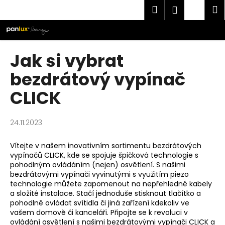
K
Přejít
Hledat
Náku
M
Přihlášen
na
o
obsah
Zpět
Zpět
košík
š
í
C
Jak si vybrat
k
o
bezdrátový vypínač
p
CLICK
o
t
ř
24.11.2023
e
b
Vítejte v našem inovativním sortimentu bezdrátových
vypínačů CLICK, kde se spojuje špičková technologie s
u
pohodlným ovládáním (nejen) osvětlení. S našimi
j
bezdrátovými vypínači vyvinutými s využitím piezo
e
technologie můžete zapomenout na nepřehledné kabely
a složité instalace. Stačí jednoduše stisknout tlačítko a
t
pohodlně ovládat svítidla či jiná zařízení kdekoliv ve
e
vašem domově či kanceláři. Připojte se k revoluci v
n
ovládání osvětlení s našimi bezdrátovými vypínači CLICK a