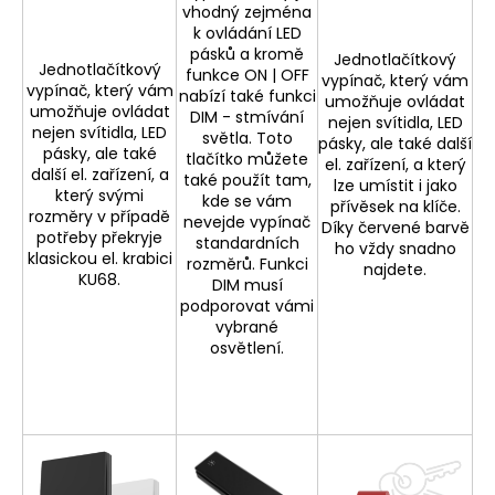
vhodný zejména
k ovládání LED
pásků a kromě
Jednotlačítkový
Jednotlačítkový
funkce ON | OFF
vypínač, který vám
vypínač, který vám
nabízí také funkci
umožňuje ovládat
umožňuje ovládat
DIM - stmívání
nejen svítidla, LED
nejen svítidla, LED
světla. Toto
pásky, ale také další
pásky, ale také
tlačítko můžete
el. zařízení, a který
další el. zařízení, a
také použít tam,
lze umístit i jako
který svými
kde se vám
přívěsek na klíče.
rozměry v případě
nevejde vypínač
Díky červené barvě
potřeby překryje
standardních
ho vždy snadno
klasickou el. krabici
rozměrů. Funkci
najdete.
KU68.
DIM musí
podporovat vámi
vybrané
osvětlení.