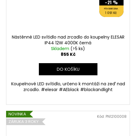
–21 %
PŮVODNÍ CENA
1 091 Kč
Nástěnné LED svítidlo nad zrcadlo do koupelny ELESAR
IP44 12W 4000K černá
Skladem
(>5 ks)
855 Kč
DO KOŠÍKU
Koupelnové LED svítidlo, určeno k montáži na zeď nad
zrcadlo. #elesar #AEblack #blackandlight
NOVINKA
Kód:
PN12100008
ZÁRUKA 3 ROKY