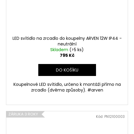
č
d
u
u
j
e
k
m
t
e
ů
LED svítidlo na zrcadlo do koupelny ARVEN 12W IP44 -
neutrální
Skladem
(>5 ks)
PANLUX
795 Kč
STOLNÍ
LAMPIČKA
OVLÁDANÁ
DO KOŠÍKU
GESTEM
RUKY
S
Koupelnové LED svítidlo, určeno k montáži přímo na
BEZDRÁTOVÝM
zrcadlo (dvěma způsoby). #arven
NABÍJENÍM,
DIM
A
CCT,
LORD
ZÁRUKA 3 ROKY
EVO
Kód:
PN12100003
BÍLÁ
945