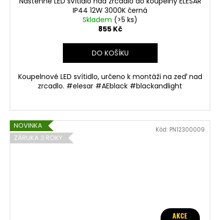
Nástěnné LED svítidlo nad zrcadlo do koupelny ELESAR
IP44 12W 3000K černá
Skladem
(>5 ks)
855 Kč
DO KOŠÍKU
Koupelnové LED svítidlo, určeno k montáži na zeď nad
zrcadlo. #elesar #AEblack #blackandlight
NOVINKA
Kód:
PN12300009
ZÁRUKA 3 ROKY
AKCE