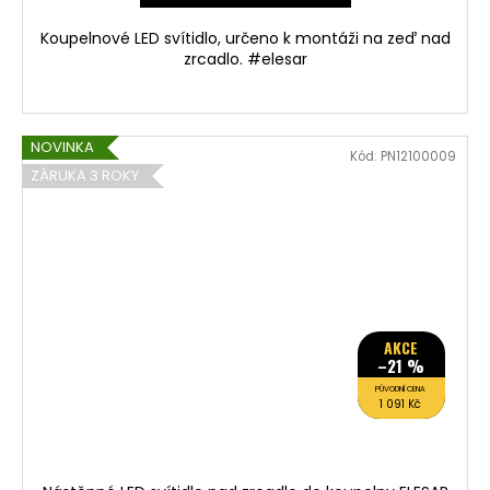
Koupelnové LED svítidlo, určeno k montáži na zeď nad
zrcadlo. #elesar
NOVINKA
Kód:
PN12100009
ZÁRUKA 3 ROKY
AKCE
–21 %
PŮVODNÍ CENA
1 091 Kč