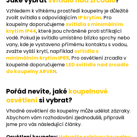
Jaké vybrat
svítidlo nad zrcadlo
?
y
v
Vzhledem k vlhkému prostředí koupelny je důležité
ý
zvolit svítidla s odpovídajícím
IP krytím
. Pro
p
koupelny doporučujeme
svítidla s minimálním
i
krytím IP44
, které jsou chráněné proti stříkající
s
vodě. Pokud je svítidlo umístěno blízko sprchy nebo
u
vany, kde je vystaveno přímému kontaktu s vodou,
zvažte vyšší krytí, například
svítidla s
minimálním krytím IP65
. Pro osvětlení zrcadla v
koupelně doporučujeme
LED svítidlo nad zrcadlo
do koupelny ARVEN
.
Pořád nevíte, jaké
koupelnové
osvětlení
si vybrat?
Vhodné osvětlení do koupelny může udělat zázraky.
Abychom vám rozhodování zjednodušili, připravili
jsme pro vás následující články.
Osvětlení koupelny:
Vytvořte oslnivou koupelnu