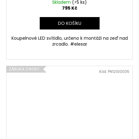
Skladem
(>5 ks)
795 Kč
DO KOŠÍKU
Koupelnové LED svítidlo, určeno k montáži na zeď nad
zrcadlo. #elesar
ZÁRUKA 3 ROKY
Kód:
PN12100005