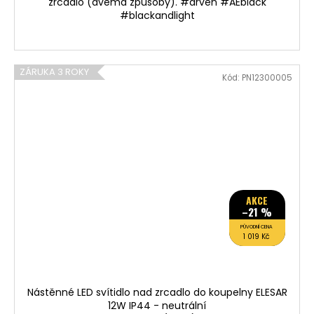
zrcadlo (dvěma způsoby). #arven #AEblack
#blackandlight
ZÁRUKA 3 ROKY
Kód:
PN12300005
AKCE
–21 %
PŮVODNÍ CENA
1 019 Kč
Nástěnné LED svítidlo nad zrcadlo do koupelny ELESAR
12W IP44 - neutrální