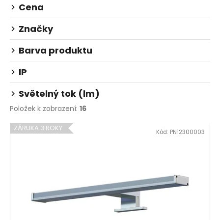
Cena
u
a
k
j
Značky
t
í
ů
t
Barva produktu
?
IP
Světelný tok (lm)
Položek k zobrazení:
16
HLEDAT
V
ZÁRUKA 3 ROKY
Kód:
PN12300003
ý
p
D
i
o
p
s
o
p
r
r
u
o