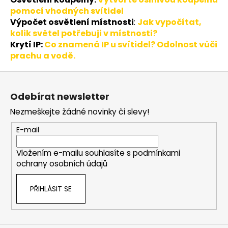
pomocí vhodných svítidel
Výpočet osvětlení místnosti
:
Jak vypočítat,
kolik světel potřebuji v místnosti?
Krytí IP:
Co znamená IP u svítidel? Odolnost vůči
prachu a vodě.
Z
á
Odebírat newsletter
p
Nezmeškejte žádné novinky či slevy!
a
t
E-mail
í
Vložením e-mailu souhlasíte s
podmínkami
ochrany osobních údajů
PŘIHLÁSIT SE