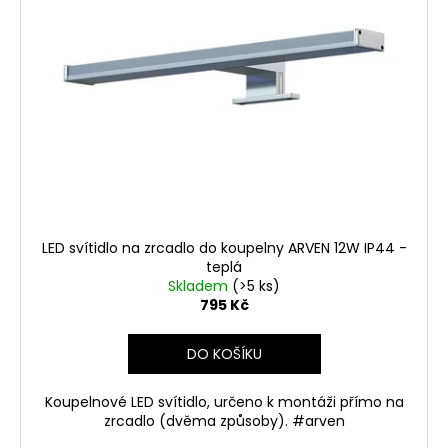
Kč
Původně:
1
206
Kč
LED svítidlo na zrcadlo do koupelny ARVEN 12W IP44 -
teplá
Skladem
(>5 ks)
795 Kč
DO KOŠÍKU
Koupelnové LED svítidlo, určeno k montáži přímo na
zrcadlo (dvěma způsoby). #arven