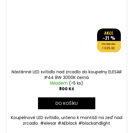
AKCE
–21 %
PŮVODNÍ CENA
1 025 Kč
Nástěnné LED svítidlo nad zrcadlo do koupelny ELESAR
IP44 8W 3000K černá
Skladem
(>5 ks)
800 Kč
DO KOŠÍKU
Koupelnové LED svítidlo, určeno k montáži na zeď nad
zrcadlo. #elesar #AEblack #blackandlight