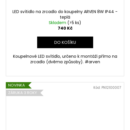
LED svítidlo na zrcadlo do koupelny ARVEN 8W IP44 -
teplá
Skladem
(>5 ks)
740 Kč
DO KOŠÍKU
Koupelnové LED svítidlo, určeno k montáži přímo na
zrcadlo (dvěma způsoby). #arven
NOVINKA
Kód:
PN12100007
ZÁRUKA 3 ROKY