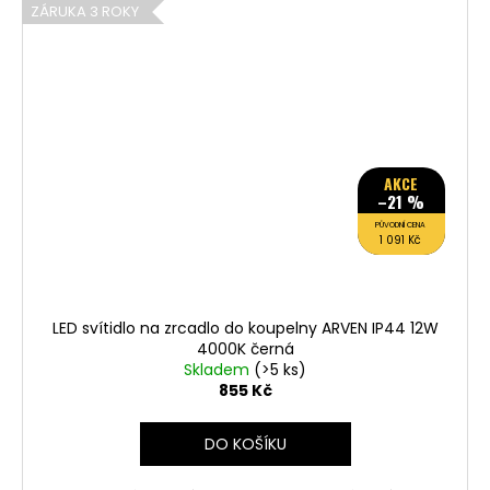
ZÁRUKA 3 ROKY
AKCE
–21 %
PŮVODNÍ CENA
1 091 Kč
LED svítidlo na zrcadlo do koupelny ARVEN IP44 12W
4000K černá
Skladem
(>5 ks)
855 Kč
DO KOŠÍKU