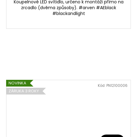
Koupelnové LED svítidlo, určeno k montáži přímo na
zrcadlo (dvěma způsoby). #arven #AEblack
#blackandlight
NOVINKA
Kód:
PN12100006
ZÁRUKA 3 ROKY