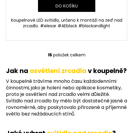
DO KOŠÍKU
Koupelnové LED svítidlo, určeno k montáži na zeď nad
zrcadlo. #elesar #AEblack #blackandlight
16
položek celkem
O
v
Jak na
osvětlení zrcadla
v koupelně?
l
á
V koupelně trávíme mnoho času každodenními
d
činnostmi, jako je holení nebo aplikace kosmetiky,
a
proto je osvětlení nad zrcadlo velmi důležité.
c
Svítidlo nad zrcadlo by mělo být dostatečně jasné a
í
rovnoměrné, aby poskytovalo přirozené a příjemné
p
světlo bez nežádoucích stínů.
r
v
k