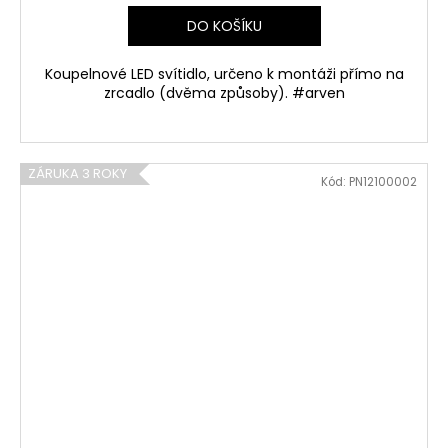
DO KOŠÍKU
Koupelnové LED svítidlo, určeno k montáži přímo na
zrcadlo (dvěma způsoby). #arven
ZÁRUKA 3 ROKY
Kód:
PN12100002