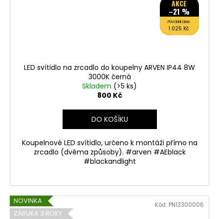
AKCE
–21 %
PŮVODNÍ CENA
1 025 Kč
LED svítidlo na zrcadlo do koupelny ARVEN IP44 8W
3000K černá
Skladem
(>5 ks)
800 Kč
DO KOŠÍKU
Koupelnové LED svítidlo, určeno k montáži přímo na
zrcadlo (dvěma způsoby). #arven #AEblack
#blackandlight
NOVINKA
Kód:
PN12300006
ZÁRUKA 3 ROKY