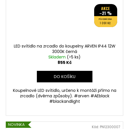
AKCE
–21 %
PŮVODNÍ CENA
1 091 Kč
LED svítidlo na zrcadlo do koupelny ARVEN IP44 12W
3000K černá
Skladem
(>5 ks)
855 Kč
DO KOŠÍKU
Koupelnové LED svítidlo, určeno k montáži přímo na
zrcadlo (dvěma způsoby). #arven #AEblack
#blackandlight
NOVINKA
Kód:
PN12300007