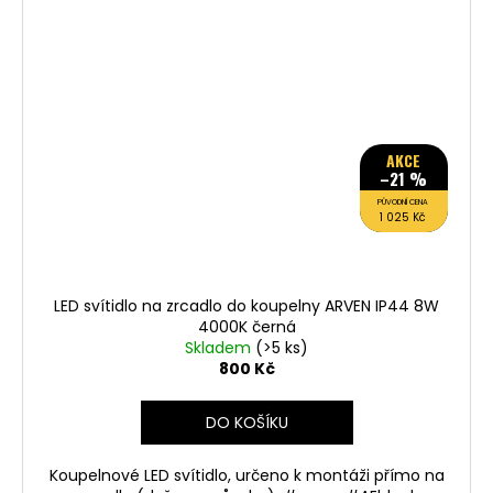
AKCE
–21 %
PŮVODNÍ CENA
1 025 Kč
LED svítidlo na zrcadlo do koupelny ARVEN IP44 8W
4000K černá
Skladem
(>5 ks)
800 Kč
DO KOŠÍKU
Koupelnové LED svítidlo, určeno k montáži přímo na