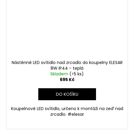
Nástěnné LED svítidlo nad zrcadlo do koupelny ELESAR
8W IP44 - teplá
Skladem
(>5 ks)
695 Kč
DO KOŠÍKU
Koupelnové LED svítidlo, určeno k montáži na zeď nad
zrcadlo. #elesar