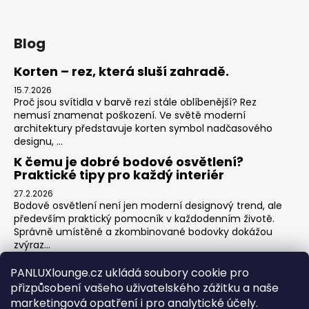
Blog
Korten – rez, která sluší zahradě.
15.7.2026
Proč jsou svítidla v barvě rezi stále oblíbenější? Rez
nemusí znamenat poškození. Ve světě moderní
architektury představuje korten symbol nadčasového
designu, ...
K čemu je dobré bodové osvětlení?
Praktické tipy pro každý interiér
27.2.2026
Bodové osvětlení není jen moderní designový trend, ale
především praktický pomocník v každodenním životě.
Správně umístěné a zkombinované bodovky dokážou
zvýraz...
Jak na zónové osvětlení v obýváku?
PANLUXlounge.cz ukládá soubory cookie pro
3.2.2026
přizpůsobení vašeho uživatelského zážitku a naše
Obývací pokoj je srdcem domova – místo pro relaxaci,
marketingová opatření i pro analytické účely.
sledování televize, hraní her s dětmi, posezení s přáteli i