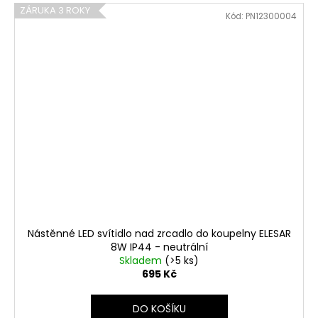
ZÁRUKA 3 ROKY
Kód:
PN12300004
Nástěnné LED svítidlo nad zrcadlo do koupelny ELESAR
8W IP44 - neutrální
Skladem
(>5 ks)
695 Kč
DO KOŠÍKU