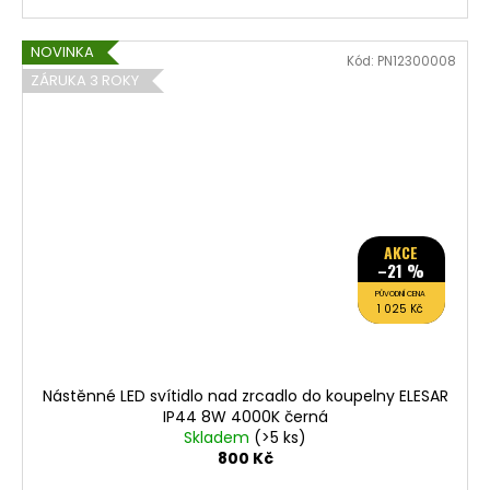
NOVINKA
Kód:
PN12300008
ZÁRUKA 3 ROKY
AKCE
–21 %
PŮVODNÍ CENA
1 025 Kč
Nástěnné LED svítidlo nad zrcadlo do koupelny ELESAR
IP44 8W 4000K černá
Skladem
(>5 ks)
800 Kč