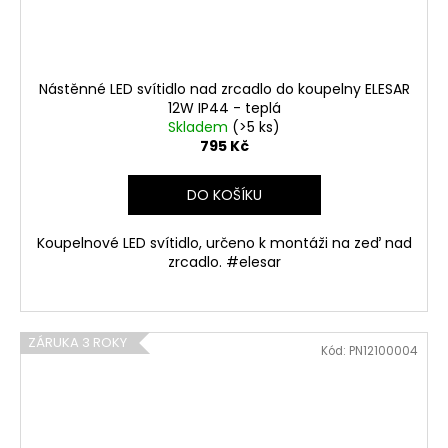
Nástěnné LED svítidlo nad zrcadlo do koupelny ELESAR
12W IP44 - teplá
Skladem
(>5 ks)
795 Kč
DO KOŠÍKU
Koupelnové LED svítidlo, určeno k montáži na zeď nad
zrcadlo. #elesar
ZÁRUKA 3 ROKY
Kód:
PN12100004